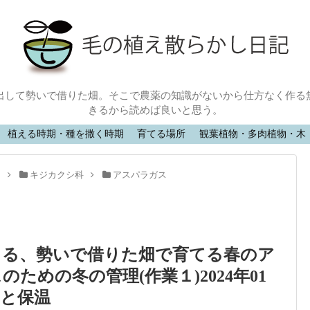
出して勢いで借りた畑。そこで農薬の知識がないから仕方なく作る
きるから読めば良いと思う。
植える時期・種を撒く時期
育てる場所
観葉植物・多肉植物・木
目
キジカクシ科
アスパラガス
きる、勢いで借りた畑で育てる春のア
のための冬の管理(作業１)2024年01
えと保温