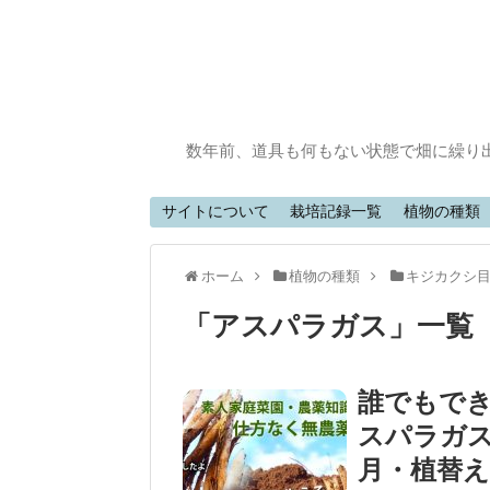
数年前、道具も何もない状態で畑に繰り
サイトについて
栽培記録一覧
植物の種類
ホーム
植物の種類
キジカクシ
「
アスパラガス
」
一覧
誰でもで
スパラガス
月・植替