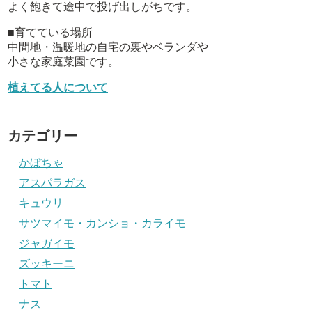
よく飽きて途中で投げ出しがちです。
■育てている場所
中間地・温暖地の自宅の裏やベランダや
小さな家庭菜園です。
植えてる人について
カテゴリー
かぼちゃ
アスパラガス
キュウリ
サツマイモ・カンショ・カライモ
ジャガイモ
ズッキーニ
トマト
ナス