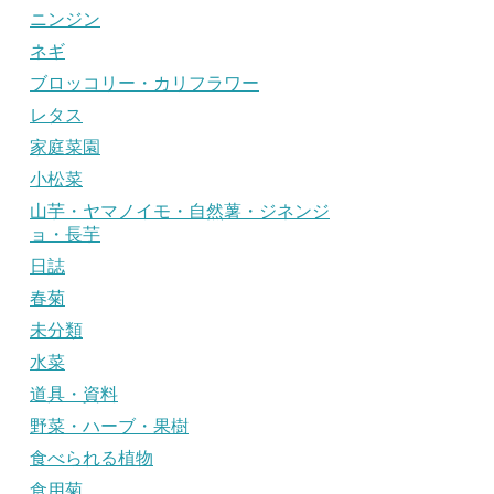
ニンジン
ネギ
ブロッコリー・カリフラワー
レタス
家庭菜園
小松菜
山芋・ヤマノイモ・自然薯・ジネンジ
ョ・長芋
日誌
春菊
未分類
水菜
道具・資料
野菜・ハーブ・果樹
食べられる植物
食用菊