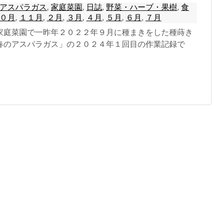
アスパラガス
,
家庭菜園
,
日誌
,
野菜・ハーブ・果樹
,
食
０月
,
１１月
,
２月
,
３月
,
４月
,
５月
,
６月
,
７月
家庭菜園で一昨年２０２２年９月に種まきをした種蒔き
春のアスパラガス」の２０２４年１回目の作業記録で