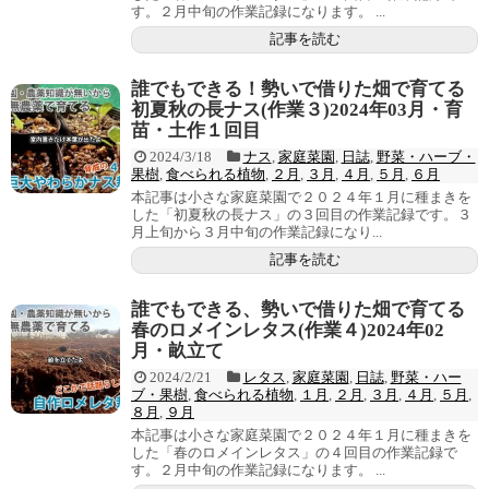
す。２月中旬の作業記録になります。 ...
記事を読む
誰でもできる！勢いで借りた畑で育てる
初夏秋の長ナス(作業３)2024年03月・育
苗・土作１回目
2024/3/18
ナス
,
家庭菜園
,
日誌
,
野菜・ハーブ・
果樹
,
食べられる植物
,
２月
,
３月
,
４月
,
５月
,
６月
本記事は小さな家庭菜園で２０２４年１月に種まきを
した「初夏秋の長ナス」の３回目の作業記録です。３
月上旬から３月中旬の作業記録になり...
記事を読む
誰でもできる、勢いで借りた畑で育てる
春のロメインレタス(作業４)2024年02
月・畝立て
2024/2/21
レタス
,
家庭菜園
,
日誌
,
野菜・ハー
ブ・果樹
,
食べられる植物
,
１月
,
２月
,
３月
,
４月
,
５月
,
８月
,
９月
本記事は小さな家庭菜園で２０２４年１月に種まきを
した「春のロメインレタス」の４回目の作業記録で
す。２月中旬の作業記録になります。 ...