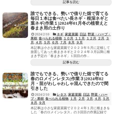
記事を読む
誰でもできる、勢いで借りた畑で育てる
毎日１本は食べたい長ネギ・根深ネギと
葉ネギ(作業１)2024年01月冬の植替えと
春まき用の土作り
2024/2/10
ネギ
,
家庭菜園
,
日誌
,
野菜・ハーブ・
果樹
,
食べられる植物
,
１０月
,
１１月
,
１２月
,
２月
,
３
月
,
４月
,
５月
,
６月
,
７月
,
８月
,
９月
本記事は小さな家庭菜園で２０２３年５月に定植して
放置してあった春まきネギと２０２４年３月以降に種
まき予定の「春まきネギ」１回目の作...
記事を読む
誰でもできる、勢いで借りた畑で育てる
春のロメインレタス(作業３)2024年02
月・苗がわしゃわしゃ混んできたので間
引きした
2024/2/10
レタス
,
家庭菜園
,
日誌
,
野菜・ハー
ブ・果樹
,
食べられる植物
,
１月
,
２月
,
３月
,
４月
,
５月
,
８月
,
９月
本記事は小さな家庭菜園で２０２４年１月に種まきを
した「春のロメインレタス」の３回目の作業記録で