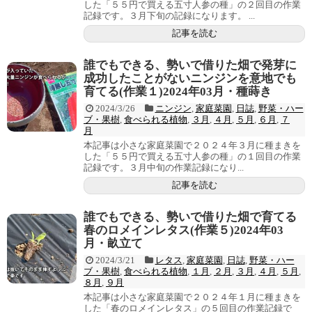
した「５５円で買える五寸人参の種」の２回目の作業
記録です。３月下旬の記録になります。 ...
記事を読む
誰でもできる、勢いで借りた畑で発芽に
成功したことがないニンジンを意地でも
育てる(作業１)2024年03月・種蒔き
2024/3/26
ニンジン
,
家庭菜園
,
日誌
,
野菜・ハー
ブ・果樹
,
食べられる植物
,
３月
,
４月
,
５月
,
６月
,
７
月
本記事は小さな家庭菜園で２０２４年３月に種まきを
した「５５円で買える五寸人参の種」の１回目の作業
記録です。３月中旬の作業記録になり...
記事を読む
誰でもできる、勢いで借りた畑で育てる
春のロメインレタス(作業５)2024年03
月・畝立て
2024/3/21
レタス
,
家庭菜園
,
日誌
,
野菜・ハー
ブ・果樹
,
食べられる植物
,
１月
,
２月
,
３月
,
４月
,
５月
,
８月
,
９月
本記事は小さな家庭菜園で２０２４年１月に種まきを
した「春のロメインレタス」の５回目の作業記録で