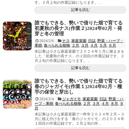
す。２月上旬の作業記録になります。 ...
記事を読む
誰でもできる、勢いで借りた畑で育てる
初夏秋の長ナス(作業２)2024年02月・発
芽と冬の管理
2024/2/6
ナス
,
家庭菜園
,
日誌
,
野菜・ハーブ・
果樹
,
食べられる植物
,
２月
,
３月
,
４月
,
５月
,
６月
本記事は小さな家庭菜園で２０２４年１月に種まきを
した「初夏秋の長ナス」の２回目の作業記録です。２
月上旬の作業記録になります。 ...
記事を読む
誰でもできる、勢いで借りた畑で育てる
春のジャガイモ(作業１)2024年02月・種
芋の保管と芽出し
2024/2/4
ジャガイモ
,
家庭菜園
,
日誌
,
野菜・ハ
ーブ・果樹
,
食べられる植物
,
２月
,
３月
,
４月
,
８月
,
９
月
本記事は小さな家庭菜園で一昨年２０２４年２月～３
月に植え付けをする「春のジャガイモ」の２０２４年
１回目の作業記録です。２月上旬の作...