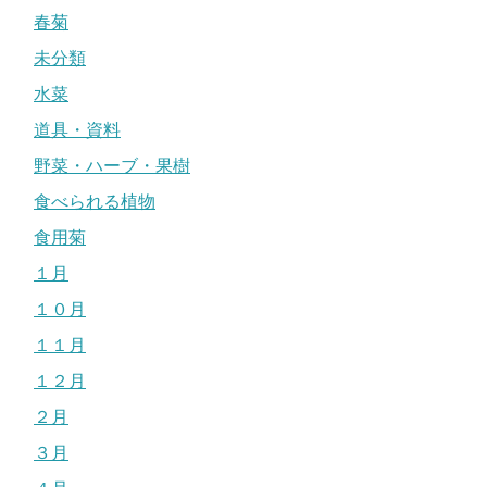
春菊
未分類
水菜
道具・資料
野菜・ハーブ・果樹
食べられる植物
食用菊
１月
１０月
１１月
１２月
２月
３月