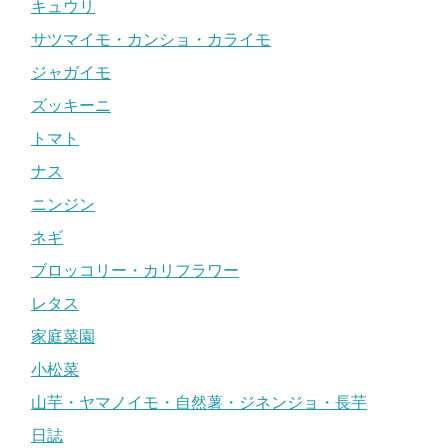
キュウリ
サツマイモ・カンショ・カライモ
ジャガイモ
ズッキーニ
トマト
ナス
ニンジン
ネギ
ブロッコリー・カリフラワー
レタス
家庭菜園
小松菜
山芋・ヤマノイモ・自然薯・ジネンジョ・長芋
日誌