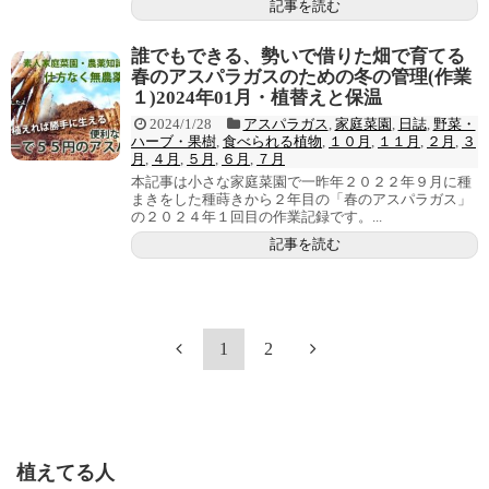
記事を読む
誰でもできる、勢いで借りた畑で育てる
春のアスパラガスのための冬の管理(作業
１)2024年01月・植替えと保温
2024/1/28
アスパラガス
,
家庭菜園
,
日誌
,
野菜・
ハーブ・果樹
,
食べられる植物
,
１０月
,
１１月
,
２月
,
３
月
,
４月
,
５月
,
６月
,
７月
本記事は小さな家庭菜園で一昨年２０２２年９月に種
まきをした種蒔きから２年目の「春のアスパラガス」
の２０２４年１回目の作業記録です。...
記事を読む
1
2
植えてる人