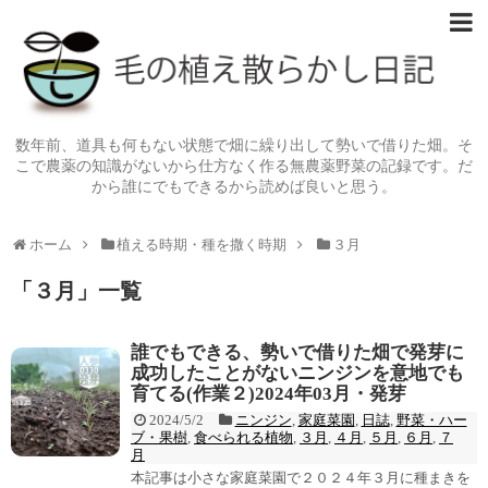
数年前、道具も何もない状態で畑に繰り出して勢いで借りた畑。そ
こで農薬の知識がないから仕方なく作る無農薬野菜の記録です。だ
から誰にでもできるから読めば良いと思う。
ホーム
植える時期・種を撒く時期
３月
「
３月
」
一覧
誰でもできる、勢いで借りた畑で発芽に
成功したことがないニンジンを意地でも
育てる(作業２)2024年03月・発芽
2024/5/2
ニンジン
,
家庭菜園
,
日誌
,
野菜・ハー
ブ・果樹
,
食べられる植物
,
３月
,
４月
,
５月
,
６月
,
７
月
本記事は小さな家庭菜園で２０２４年３月に種まきを