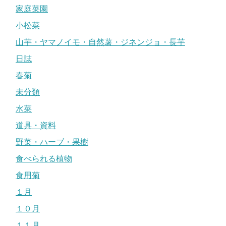
家庭菜園
小松菜
山芋・ヤマノイモ・自然薯・ジネンジョ・長芋
日誌
春菊
未分類
水菜
道具・資料
野菜・ハーブ・果樹
食べられる植物
食用菊
１月
１０月
１１月