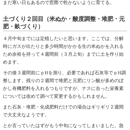
まだ寒い日もあるので窓際で乾かないように育てる。
土づくり２回目（米ぬか・酸度調整・堆肥・元
肥・畝づくり）
４月中旬までには定植したいと思います。ここでは、分解
時にガスが出たりと多少時間がかかる生の米ぬかを入れる
ため余裕を持って４週間前（３月上旬）までに土を作り始
めます。
その後３週間前にｐHを測り、必要であれば石灰等でｐH調
整します。残りの２週間で堆肥と元肥にリン酸が多めのぼ
かし有機肥料を入れるつもりですが、ナスに合った栄養素
については改めて調べて変更するかもしれません。
また石灰・堆肥・化成肥料だけでの場合はギリギリ２週間
で大丈夫なようです。
とか言っていたはずがもう中旬になってしまいました。急