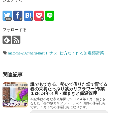
シェアする
error
0
0
フォローする
matome-2024haru-nasu1
,
ナス
,
仕方なく作る無農薬野菜
関連記事
誰でもできる、勢いで借りた畑で育てる
春の栄養たっぷり紫カリフラワー(作業
１)2024年01月・種まきと保温管理
本記事は小さな家庭菜園で２０２４年１月に種まき
をした「春の紫カリフラワー」の１回目の作業記録
です。１月下旬の作業記録になります。 ...