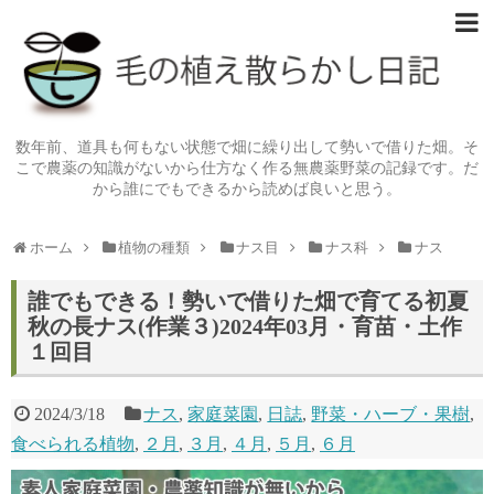
数年前、道具も何もない状態で畑に繰り出して勢いで借りた畑。そ
こで農薬の知識がないから仕方なく作る無農薬野菜の記録です。だ
から誰にでもできるから読めば良いと思う。
ホーム
植物の種類
ナス目
ナス科
ナス
誰でもできる！勢いで借りた畑で育てる初夏
秋の長ナス(作業３)2024年03月・育苗・土作
１回目
2024/3/18
ナス
,
家庭菜園
,
日誌
,
野菜・ハーブ・果樹
,
食べられる植物
,
２月
,
３月
,
４月
,
５月
,
６月