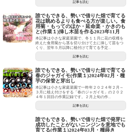
記事を読む
誰でもできる、勢いで借りた畑で育てる
花は眺めるよりも食べる方が楽しい。食
用菊・もってのほか・延命楽・かきのも
と(作業１)挿し木苗を作る2023年11月
本記事は小さな家庭菜園で、冬１１月に花の収穫を
終えた食用菊から茎を切り分けて土に挿して苗をつ
くり、翌年５月以降に植付けて育てる予定...
記事を読む
誰でもできる、勢いで借りた畑で育てる
春のジャガイモ(作業１)2024年02月・種
芋の保管と芽出し
本記事は小さな家庭菜園で一昨年２０２４年２月～
３月に植え付けをする「春のジャガイモ」の２０２
４年１回目の作業記録です。２月上旬の作...
記事を読む
誰でもできる、勢いで借りた畑で発芽に
成功したことがないニンジンを意地でも
育てる(作業１)2024年03月・種蒔き