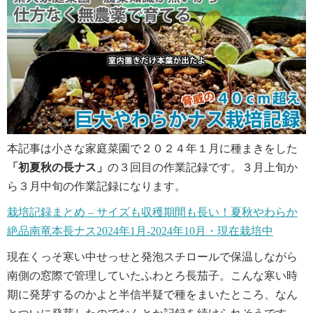
本記事は小さな家庭菜園で２０２４年１月に種まきをした
「初夏秋の長ナス」
の３回目の作業記録です。３月上旬か
ら３月中旬の作業記録になります。
栽培記録まとめ – サイズも収穫期間も長い！夏秋やわらか
絶品南竜本長ナス2024年1月-2024年10月・現在栽培中
現在くっそ寒い中せっせと発泡スチロールで保温しながら
南側の窓際で管理していたふわとろ長茄子。こんな寒い時
期に発芽するのかよと半信半疑で種をまいたところ、なん