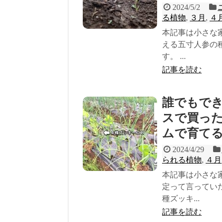
2024/5/2
る植物
,
３月
,
４
本記事は小さな
える五寸人参の
す。 ...
記事を読む
誰でもで
スで買っ
ムで育てる(
2024/4/29
られる植物
,
４月
本記事は小さな
定って言ってい
種ズッキ...
記事を読む