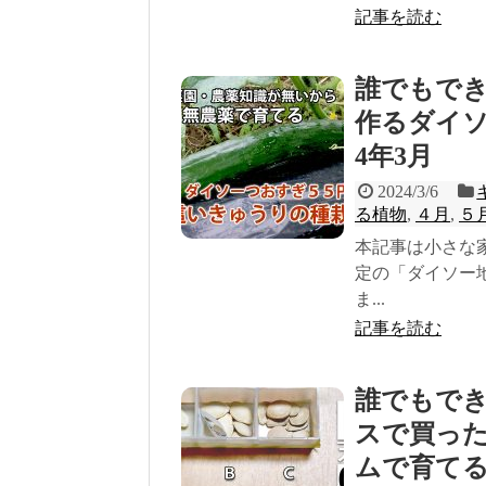
記事を読む
誰でもで
作るダイソ
4年3月
2024/3/6
る植物
,
４月
,
５
本記事は小さな
定の「ダイソー
ま...
記事を読む
誰でもで
スで買っ
ムで育てる(