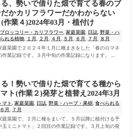
きる、勢いで借りた畑で育てる春のブ
ーだかカリフラワーだかわからない
作業４)2024年03月・植付け
ブロッコリー・カリフラワー
,
家庭菜園
,
日誌
,
野菜・ハ
られる植物
,
１月
,
２月
,
４月
,
５月
,
６月
,
７月
,
８月
家庭菜園で２０２４年１月に種まきをした「春のロマネ
作業記録です。３月中旬の作業記録になります。 ...
きる！勢いで借りた畑で育てる種から
マト(作業２)発芽と植替え2024年3月
トマト
,
家庭菜園
,
日誌
,
野菜・ハーブ・果樹
,
食べられる
６月
,
７月
家庭菜園で、２月に種をまいて、５月以降に植付ける予
中玉ミニトマト」２回目の作業記録です。３月上旬の発