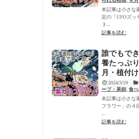
られる植物
,
４月
本記事は小さな
定の「UFOズ
３...
記事を読む
誰でもで
養たっぷり紫
月・植付け
2024/3/19
ーブ・果樹
,
食べ
本記事は小さな
フラワー」の４
...
記事を読む