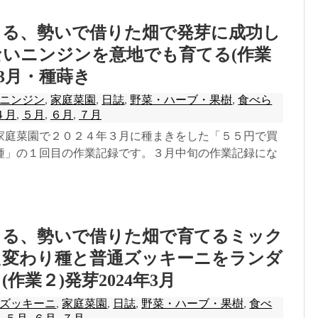
きる、勢いで借りた畑で発芽に成功し
いニンジンを意地でも育てる(作業
年03月・種蒔き
ニンジン
,
家庭菜園
,
日誌
,
野菜・ハーブ・果樹
,
食べら
４月
,
５月
,
６月
,
７月
家庭菜園で２０２４年３月に種まきをした「５５円で買
種」の１回目の作業記録です。３月中旬の作業記録にな
きる、勢いで借りた畑で育てるミック
た変わり種と普通ズッキーニをランダ
作業２)発芽2024年3月
ズッキーニ
,
家庭菜園
,
日誌
,
野菜・ハーブ・果樹
,
食べ