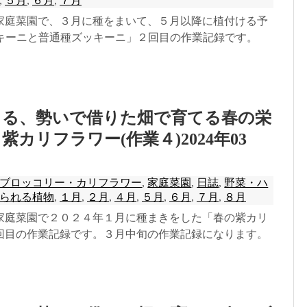
,
５月
,
６月
,
７月
家庭菜園で、３月に種をまいて、５月以降に植付ける予
ッキーニと普通種ズッキーニ」２回目の作業記録です。
きる、勢いで借りた畑で育てる春の栄
カリフラワー(作業４)2024年03
ブロッコリー・カリフラワー
,
家庭菜園
,
日誌
,
野菜・ハ
られる植物
,
１月
,
２月
,
４月
,
５月
,
６月
,
７月
,
８月
家庭菜園で２０２４年１月に種まきをした「春の紫カリ
回目の作業記録です。３月中旬の作業記録になります。