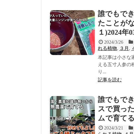
誰でもで
たことがな
１)2024
2024/3/26
れる植物
,
３月
,
本記事は小さな
える五寸人参の
り...
記事を読む
誰でもで
スで買っ
ムで育てる(
2024/3/21