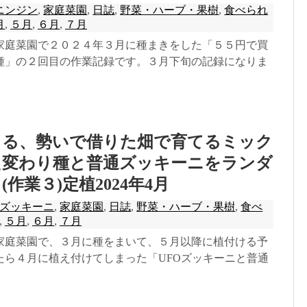
ニンジン
,
家庭菜園
,
日誌
,
野菜・ハーブ・果樹
,
食べられ
月
,
５月
,
６月
,
７月
家庭菜園で２０２４年３月に種まきをした「５５円で買
種」の２回目の作業記録です。３月下旬の記録になりま
きる、勢いで借りた畑で育てるミック
た変わり種と普通ズッキーニをランダ
作業３)定植2024年4月
ズッキーニ
,
家庭菜園
,
日誌
,
野菜・ハーブ・果樹
,
食べ
,
５月
,
６月
,
７月
家庭菜園で、３月に種をまいて、５月以降に植付ける予
たら４月に植え付けてしまった「UFOズッキーニと普通