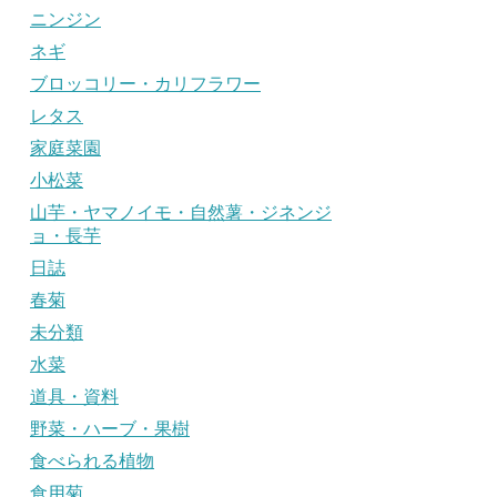
ニンジン
ネギ
ブロッコリー・カリフラワー
レタス
家庭菜園
小松菜
山芋・ヤマノイモ・自然薯・ジネンジ
ョ・長芋
日誌
春菊
未分類
水菜
道具・資料
野菜・ハーブ・果樹
食べられる植物
食用菊