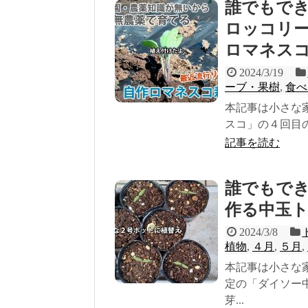
誰でもで
ロッコリ
ロマネスコ(
2024/3/19
ーブ・果樹
,
食べ
本記事は小さな
スコ」の４回目の
記事を読む
誰でもで
作る中玉ト
2024/3/8
植物
,
４月
,
５月
,
本記事は小さな
定の「ダイソー
芽...