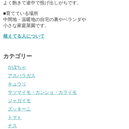
よく飽きて途中で投げ出しがちです。
■育てている場所
中間地・温暖地の自宅の裏やベランダや
小さな家庭菜園です。
植えてる人について
カテゴリー
かぼちゃ
アスパラガス
キュウリ
サツマイモ・カンショ・カライモ
ジャガイモ
ズッキーニ
トマト
ナス