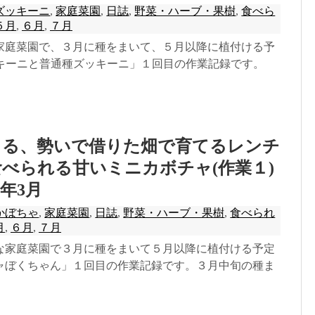
ズッキーニ
,
家庭菜園
,
日誌
,
野菜・ハーブ・果樹
,
食べら
５月
,
６月
,
７月
家庭菜園で、３月に種をまいて、５月以降に植付ける予
ッキーニと普通種ズッキーニ」１回目の作業記録です。
きる、勢いで借りた畑で育てるレンチ
べられる甘いミニカボチャ(作業１)
4年3月
かぼちゃ
,
家庭菜園
,
日誌
,
野菜・ハーブ・果樹
,
食べられ
月
,
６月
,
７月
な家庭菜園で３月に種をまいて５月以降に植付ける予定
ャぼくちゃん」１回目の作業記録です。３月中旬の種ま