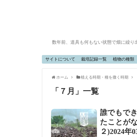
数年前、道具も何もない状態で畑に繰り
サイトについて
栽培記録一覧
植物の種類
ホーム
植える時期・種を撒く時期
「
７月
」
一覧
誰でもで
たことがな
２)2024年