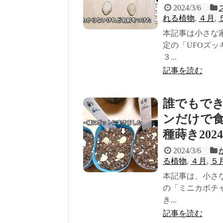
2024/3/6
れる植物
,
４月
,
本記事は小さな
定の「UFOズ
３...
記事を読む
誰でもで
ンだけで食
種蒔き202
2024/3/6
る植物
,
４月
,
５
本記事は、小さ
の「ミニカボチ
き...
記事を読む