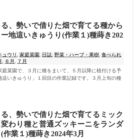
きる、勢いで借りた畑で育てる種から
ー地這いきゅうり(作業１)種蒔き202
キュウリ
,
家庭菜園
,
日誌
,
野菜・ハーブ・果樹
,
食べられ
月
,
６月
,
７月
家庭菜園で、３月に種をまいて、５月以降に植付ける予
地這いきゅうり」１回目の作業記録です。３月上旬の種
きる、勢いで借りた畑で育てるミック
た変わり種と普通ズッキーニをランダ
作業１)種蒔き2024年3月