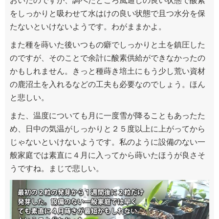
おいたのですが、調べたところ風通しの良い状態で酸素
をしっかりと吸わせて水はけの良い状態で且つ水分を保
たないといけないようです。わがままかよ。
また種を蒔いた後いつもの癖でしっかりと土を鎮圧した
のですが、そのことで余計に酸素供給ができなかったの
かもしれません。きっと種蒔き培土にもう少し荒い資材
の鹿沼土を入れるなどの工夫も必要なのでしょう。ほん
と悲しい。
また、温度についても月に一度雪が降ることもあったた
め、日中の気温がしっかりと２５度以上に上がってから
じゃないといけないようです。私のように設備のない一
般家庭では素直に４月に入ってから蒔いたほうが良さそ
うですね。まじで悲しい。