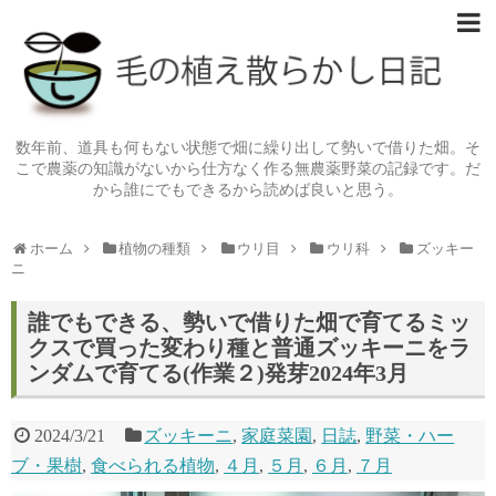
数年前、道具も何もない状態で畑に繰り出して勢いで借りた畑。そ
こで農薬の知識がないから仕方なく作る無農薬野菜の記録です。だ
から誰にでもできるから読めば良いと思う。
ホーム
植物の種類
ウリ目
ウリ科
ズッキー
ニ
誰でもできる、勢いで借りた畑で育てるミッ
クスで買った変わり種と普通ズッキーニをラ
ンダムで育てる(作業２)発芽2024年3月
2024/3/21
ズッキーニ
,
家庭菜園
,
日誌
,
野菜・ハー
ブ・果樹
,
食べられる植物
,
４月
,
５月
,
６月
,
７月