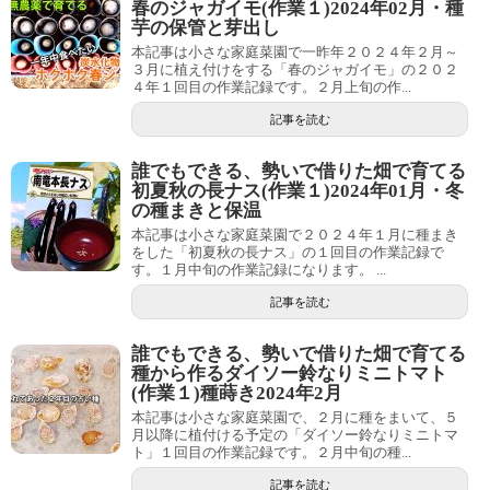
春のジャガイモ(作業１)2024年02月・種
芋の保管と芽出し
本記事は小さな家庭菜園で一昨年２０２４年２月～
３月に植え付けをする「春のジャガイモ」の２０２
４年１回目の作業記録です。２月上旬の作...
記事を読む
誰でもできる、勢いで借りた畑で育てる
初夏秋の長ナス(作業１)2024年01月・冬
の種まきと保温
本記事は小さな家庭菜園で２０２４年１月に種まき
をした「初夏秋の長ナス」の１回目の作業記録で
す。１月中旬の作業記録になります。 ...
記事を読む
誰でもできる、勢いで借りた畑で育てる
種から作るダイソー鈴なりミニトマト
(作業１)種蒔き2024年2月
本記事は小さな家庭菜園で、２月に種をまいて、５
月以降に植付ける予定の「ダイソー鈴なりミニトマ
ト」１回目の作業記録です。２月中旬の種...
記事を読む