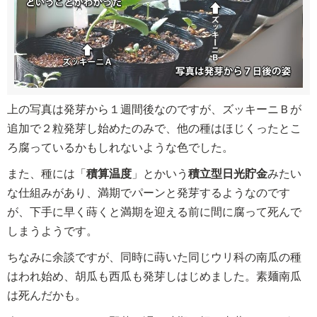
上の写真は発芽から１週間後なのですが、ズッキーニＢが
追加で２粒発芽し始めたのみで、他の種はほじくったとこ
ろ腐っているかもしれないような色でした。
また、種には「
積算温度
」とかいう
積立型日光貯金
みたい
な仕組みがあり、満期でパーンと発芽するようなのです
が、下手に早く蒔くと満期を迎える前に間に腐って死んで
しまうようです。
ちなみに余談ですが、同時に蒔いた同じウリ科の南瓜の種
はわれ始め、胡瓜も西瓜も発芽しはじめました。素麺南瓜
は死んだかも。