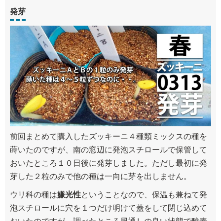
発芽
前回まとめて購入したズッキーニ４種類ミックスの種を
蒔いたのですが、南の窓辺に発泡スチロールで保管して
おいたところ１０日後に発芽しました。ただし最初に発
芽した２粒のみで他の種は一向に芽を出しません。
ウリ科の種は
嫌光性
ということなので、保温も兼ねて発
泡スチロールに穴を１つだけ明けて蓋をして閉じ込めて