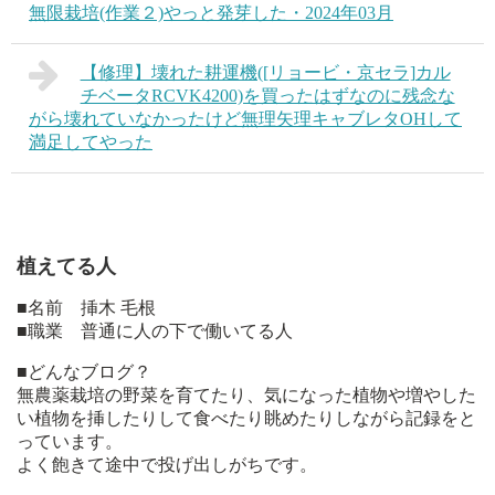
無限栽培(作業２)やっと発芽した・2024年03月
【修理】壊れた耕運機([リョービ・京セラ]カル
チベータRCVK4200)を買ったはずなのに残念な
がら壊れていなかったけど無理矢理キャブレタOHして
満足してやった
植えてる人
■名前 挿木 毛根
■職業 普通に人の下で働いてる人
■どんなブログ？
無農薬栽培の野菜を育てたり、気になった植物や増やした
い植物を挿したりして食べたり眺めたりしながら記録をと
っています。
よく飽きて途中で投げ出しがちです。