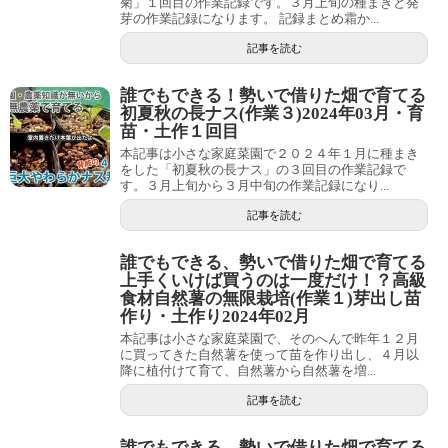
菊」１回目の作業記録です。３月上旬の種まきと発
芽の作業記録になります。 記録まとめ霜か...
記事を読む
誰でもできる！勢いで借りた畑で育てる
初夏秋の長ナス(作業３)2024年03月・育
苗・土作１回目
本記事は小さな家庭菜園で２０２４年１月に種まき
をした「初夏秋の長ナス」の３回目の作業記録で
す。３月上旬から３月中旬の作業記録になり...
記事を読む
誰でもできる、勢いで借りた畑で育てる
上手くいけば買うのは一度だけ！？高級
食材自然薯の無限栽培(作業１)芽出し苗
作り・土作り2024年02月
本記事は小さな家庭菜園で、そのへんで昨年１２月
に買ってきた自然薯を使って苗を作り出し、４月以
降に植付けて育て、自然薯から自然薯を増...
記事を読む
誰でもできる、勢いで借りた畑で育てる