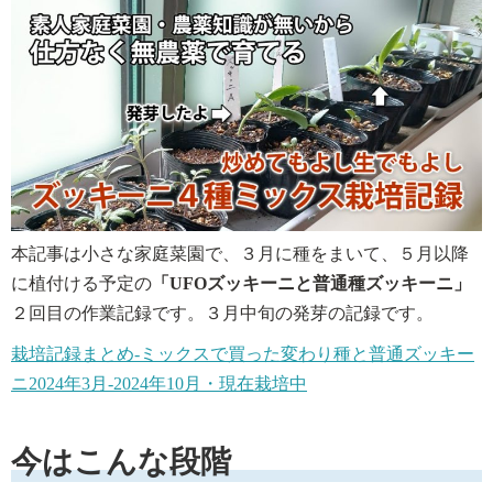
本記事は小さな家庭菜園で、３月に種をまいて、５月以降
に植付ける予定の
「
UFOズッキーニと普通種ズッキーニ
」
２回目の作業記録です。３月中旬の発芽の記録です。
栽培記録まとめ-ミックスで買った変わり種と普通ズッキー
ニ2024年3月-2024年10月・現在栽培中
今はこんな段階