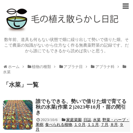
数年前、道具も何もない状態で畑に繰り出して勢いで借りた畑。そ
こで農薬の知識がないから仕方なく作る無農薬野菜の記録です。だ
から誰にでもできるから読めば良いと思う。
ホーム
植物の種類
アブラナ目
アブラナ科
水菜
「
水菜
」
一覧
誰でもできる、勢いで借りた畑で育てる
秋の水菜(作業２)2023年10月・苗の間引
き
2023/10/6
家庭菜園
,
日誌
,
水菜
,
野菜・ハーブ・
果樹
,
食べられる植物
,
１０月
,
１１月
,
７月
,
８月
,
９
月