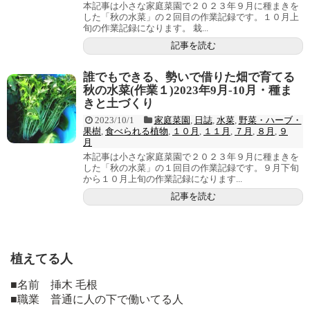
本記事は小さな家庭菜園で２０２３年９月に種まきを
した「秋の水菜」の２回目の作業記録です。１０月上
旬の作業記録になります。 栽...
記事を読む
誰でもできる、勢いで借りた畑で育てる
秋の水菜(作業１)2023年9月-10月・種ま
きと土づくり
2023/10/1
家庭菜園
,
日誌
,
水菜
,
野菜・ハーブ・
果樹
,
食べられる植物
,
１０月
,
１１月
,
７月
,
８月
,
９
月
本記事は小さな家庭菜園で２０２３年９月に種まきを
した「秋の水菜」の１回目の作業記録です。９月下旬
から１０月上旬の作業記録になります...
記事を読む
植えてる人
■名前 挿木 毛根
■職業 普通に人の下で働いてる人