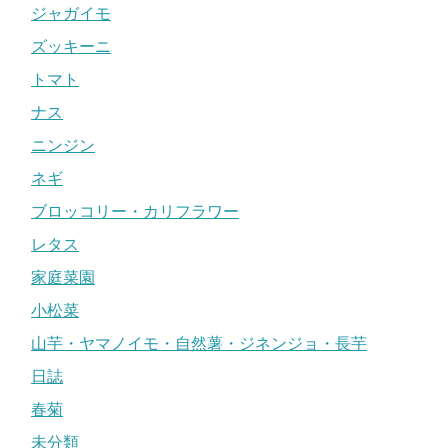
ジャガイモ
ズッキーニ
トマト
ナス
ニンジン
ネギ
ブロッコリー・カリフラワー
レタス
家庭菜園
小松菜
山芋・ヤマノイモ・自然薯・ジネンジョ・長芋
日誌
春菊
未分類