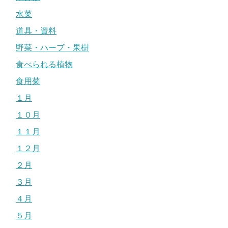
水菜
道具・資料
野菜・ハーブ・果樹
食べられる植物
食用菊
１月
１０月
１１月
１２月
２月
３月
４月
５月