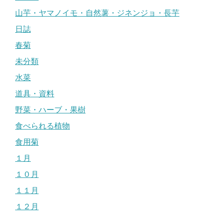
山芋・ヤマノイモ・自然薯・ジネンジョ・長芋
日誌
春菊
未分類
水菜
道具・資料
野菜・ハーブ・果樹
食べられる植物
食用菊
１月
１０月
１１月
１２月