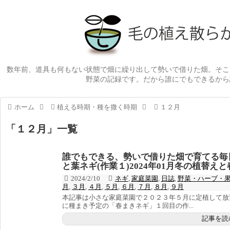
数年前、道具も何もない状態で畑に繰り出して勢いで借りた畑。そこ
野菜の記録です。だから誰にでもできるから
ホーム
植える時期・種を撒く時期
１２月
「
１２月
」
一覧
誰でもできる、勢いで借りた畑で育てる毎
と葉ネギ(作業１)2024年01月冬の植替え
2024/2/10
ネギ
,
家庭菜園
,
日誌
,
野菜・ハーブ・
月
,
３月
,
４月
,
５月
,
６月
,
７月
,
８月
,
９月
本記事は小さな家庭菜園で２０２３年５月に定植して放
に種まき予定の「春まきネギ」１回目の作...
記事を読