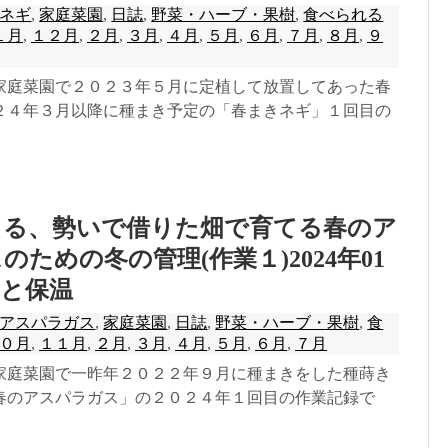
ネギ
,
家庭菜園
,
日誌
,
野菜・ハーブ・果樹
,
食べられる
１月
,
１２月
,
２月
,
３月
,
４月
,
５月
,
６月
,
７月
,
８月
,
９
家庭菜園で２０２３年５月に定植して放置してあった春
２４年３月以降に種まき予定の「春まきネギ」１回目の
きる、勢いで借りた畑で育てる春のア
のための冬の管理(作業１)2024年01
えと保温
アスパラガス
,
家庭菜園
,
日誌
,
野菜・ハーブ・果樹
,
食
０月
,
１１月
,
２月
,
３月
,
４月
,
５月
,
６月
,
７月
家庭菜園で一昨年２０２２年９月に種まきをした種蒔き
春のアスパラガス」の２０２４年１回目の作業記録で