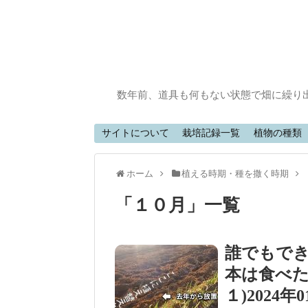
数年前、道具も何もない状態で畑に繰り
サイトについて
栽培記録一覧
植物の種類
ホーム
植える時期・種を撒く時期
「
１０月
」
一覧
誰でもで
本は食べた
１)202