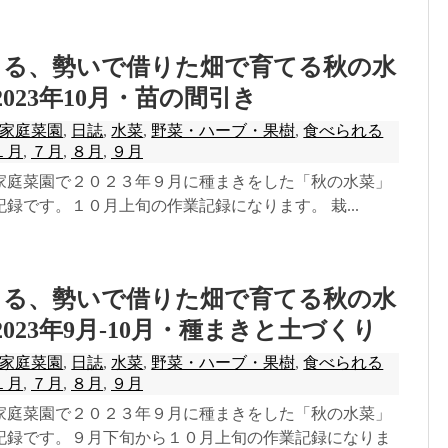
きる、勢いで借りた畑で育てる秋の水
2023年10月・苗の間引き
家庭菜園
,
日誌
,
水菜
,
野菜・ハーブ・果樹
,
食べられる
１月
,
７月
,
８月
,
９月
家庭菜園で２０２３年９月に種まきをした「秋の水菜」
録です。１０月上旬の作業記録になります。 栽...
きる、勢いで借りた畑で育てる秋の水
2023年9月-10月・種まきと土づくり
家庭菜園
,
日誌
,
水菜
,
野菜・ハーブ・果樹
,
食べられる
１月
,
７月
,
８月
,
９月
家庭菜園で２０２３年９月に種まきをした「秋の水菜」
記録です。９月下旬から１０月上旬の作業記録になりま