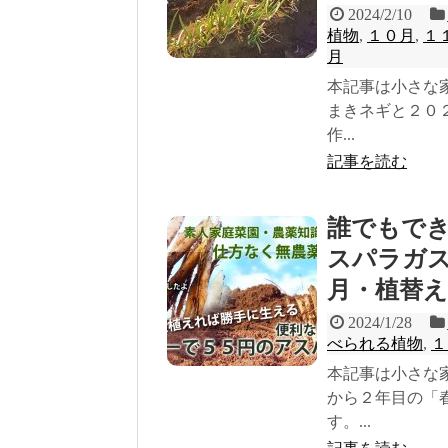
2024/2/10
植物
,
１０月
,
１
月
本記事は小さな
まきネギと２０
作...
記事を読む
誰でもで
スパラガス
月・植替
2024/1/28
べられる植物
,
１
本記事は小さな
から２年目の「
す。...