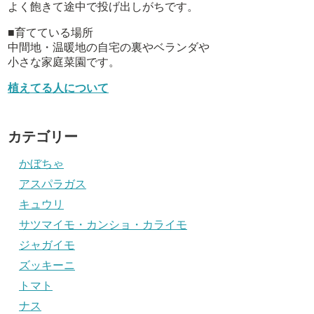
よく飽きて途中で投げ出しがちです。
■育てている場所
中間地・温暖地の自宅の裏やベランダや
小さな家庭菜園です。
植えてる人について
カテゴリー
かぼちゃ
アスパラガス
キュウリ
サツマイモ・カンショ・カライモ
ジャガイモ
ズッキーニ
トマト
ナス