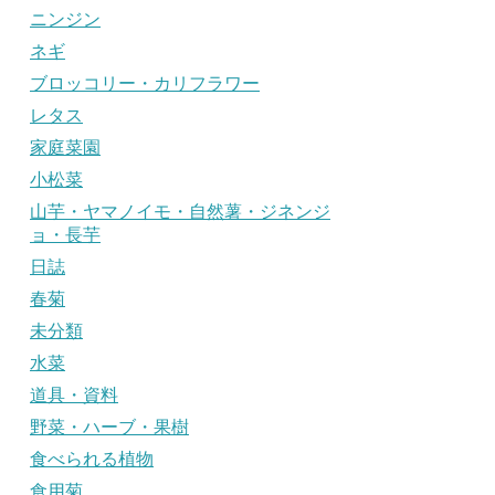
ニンジン
ネギ
ブロッコリー・カリフラワー
レタス
家庭菜園
小松菜
山芋・ヤマノイモ・自然薯・ジネンジ
ョ・長芋
日誌
春菊
未分類
水菜
道具・資料
野菜・ハーブ・果樹
食べられる植物
食用菊