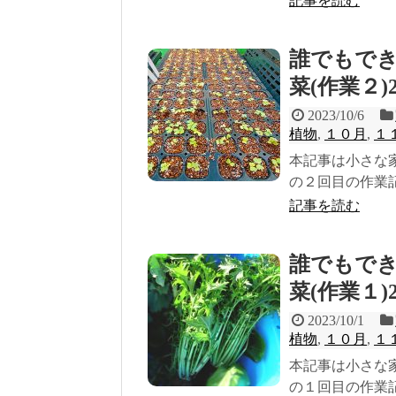
記事を読む
誰でもで
菜(作業２)
2023/10/6
植物
,
１０月
,
１
本記事は小さな
の２回目の作業記
記事を読む
誰でもで
菜(作業１)
2023/10/1
植物
,
１０月
,
１
本記事は小さな
の１回目の作業