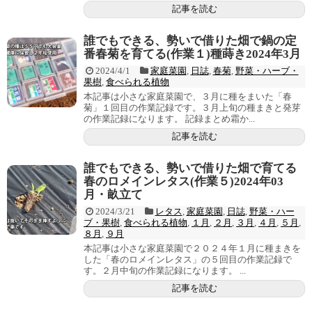
記事を読む
誰でもできる、勢いで借りた畑で鍋の定
番春菊を育てる(作業１)種蒔き2024年3月
2024/4/1
家庭菜園
,
日誌
,
春菊
,
野菜・ハーブ・
果樹
,
食べられる植物
本記事は小さな家庭菜園で、３月に種をまいた「春
菊」１回目の作業記録です。３月上旬の種まきと発芽
の作業記録になります。 記録まとめ霜か...
記事を読む
誰でもできる、勢いで借りた畑で育てる
春のロメインレタス(作業５)2024年03
月・畝立て
2024/3/21
レタス
,
家庭菜園
,
日誌
,
野菜・ハー
ブ・果樹
,
食べられる植物
,
１月
,
２月
,
３月
,
４月
,
５月
,
８月
,
９月
本記事は小さな家庭菜園で２０２４年１月に種まきを
した「春のロメインレタス」の５回目の作業記録で
す。２月中旬の作業記録になります。 ...
記事を読む