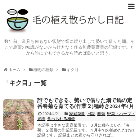
数年前、道具も何もない状態で畑に繰り出して勢いで借りた畑。そ
こで農薬の知識がないから仕方なく作る無農薬野菜の記録です。だ
から誰にでもできるから読めば良いと思う。
ホーム
植物の種類
キク目
「
キク目
」
一覧
誰でもできる、勢いで借りた畑で鍋の定
番春菊を育てる(作業２)種蒔き2024年4月
2024/4/21
家庭菜園
,
日誌
,
春菊
,
野菜・ハーブ・
果樹
,
食べられる植物
本記事は小さな家庭菜園で、３月に種をまいた「春
菊」２回目の作業記録です。４月中旬の眺めただけの
記録です。 記録まとめ霜から守りきれば...