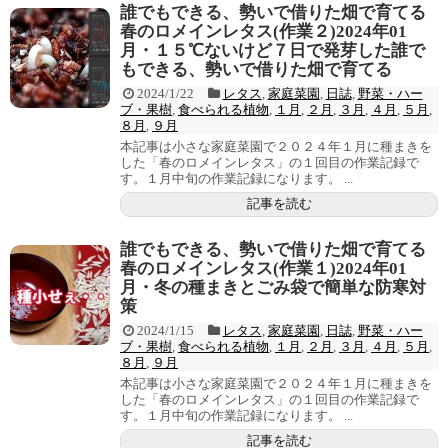
誰でもできる、勢いで借りた畑で育てる
春のロメインレタス(作業２)2024年01
月・１５℃ないけど７日で発芽した誰で
もできる、勢いで借りた畑で育てる
2024/1/22
レタス
,
家庭菜園
,
日誌
,
野菜・ハー
ブ・果樹
,
食べられる植物
,
１月
,
２月
,
３月
,
４月
,
５月
,
８月
,
９月
本記事は小さな家庭菜園で２０２４年１月に種まきを
した「春のロメインレタス」の１回目の作業記録で
す。１月中旬の作業記録になります。 ...
記事を読む
誰でもできる、勢いで借りた畑で育てる
春のロメインレタス(作業１)2024年01
月・冬の種まきとごみ袋で簡単な防寒対
策
2024/1/15
レタス
,
家庭菜園
,
日誌
,
野菜・ハー
ブ・果樹
,
食べられる植物
,
１月
,
２月
,
３月
,
４月
,
５月
,
８月
,
９月
本記事は小さな家庭菜園で２０２４年１月に種まきを
した「春のロメインレタス」の１回目の作業記録で
す。１月中旬の作業記録になります。 ...
記事を読む