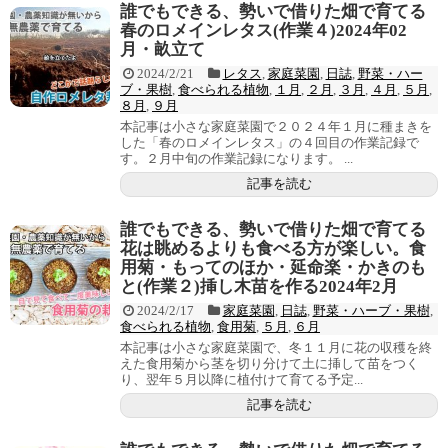
誰でもできる、勢いで借りた畑で育てる
春のロメインレタス(作業４)2024年02
月・畝立て
2024/2/21
レタス
,
家庭菜園
,
日誌
,
野菜・ハー
ブ・果樹
,
食べられる植物
,
１月
,
２月
,
３月
,
４月
,
５月
,
８月
,
９月
本記事は小さな家庭菜園で２０２４年１月に種まきを
した「春のロメインレタス」の４回目の作業記録で
す。２月中旬の作業記録になります。 ...
記事を読む
誰でもできる、勢いで借りた畑で育てる
花は眺めるよりも食べる方が楽しい。食
用菊・もってのほか・延命楽・かきのも
と(作業２)挿し木苗を作る2024年2月
2024/2/17
家庭菜園
,
日誌
,
野菜・ハーブ・果樹
,
食べられる植物
,
食用菊
,
５月
,
６月
本記事は小さな家庭菜園で、冬１１月に花の収穫を終
えた食用菊から茎を切り分けて土に挿して苗をつく
り、翌年５月以降に植付けて育てる予定...
記事を読む