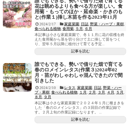
誰でもできる、勢いで借りた畑で育てる
花は眺めるよりも食べる方が楽しい。食
用菊・もってのほか・延命楽・かきのも
と(作業１)挿し木苗を作る2023年11月
2024/2/17
家庭菜園
,
日誌
,
野菜・ハーブ・果樹
,
食べられる植物
,
食用菊
,
５月
,
６月
本記事は小さな家庭菜園で、冬１１月に花の収穫を終
えた食用菊から茎を切り分けて土に挿して苗をつく
り、翌年５月以降に植付けて育てる予定...
記事を読む
誰でもできる、勢いで借りた畑で育てる
春のロメインレタス(作業３)2024年02
月・苗がわしゃわしゃ混んできたので間
引きした
2024/2/10
レタス
,
家庭菜園
,
日誌
,
野菜・ハー
ブ・果樹
,
食べられる植物
,
１月
,
２月
,
３月
,
４月
,
５月
,
８月
,
９月
本記事は小さな家庭菜園で２０２４年１月に種まきを
した「春のロメインレタス」の３回目の作業記録で
す。２月上旬の作業記録になります。 ...
記事を読む