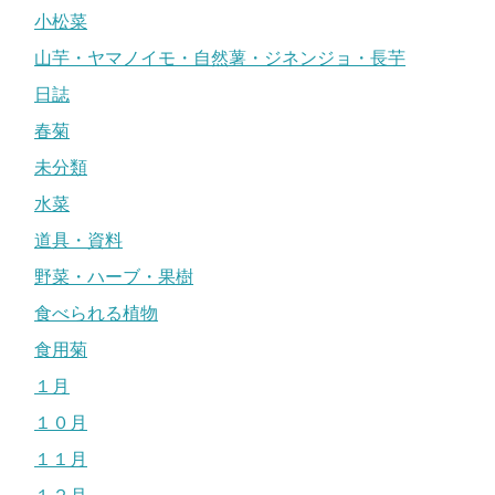
小松菜
山芋・ヤマノイモ・自然薯・ジネンジョ・長芋
日誌
春菊
未分類
水菜
道具・資料
野菜・ハーブ・果樹
食べられる植物
食用菊
１月
１０月
１１月