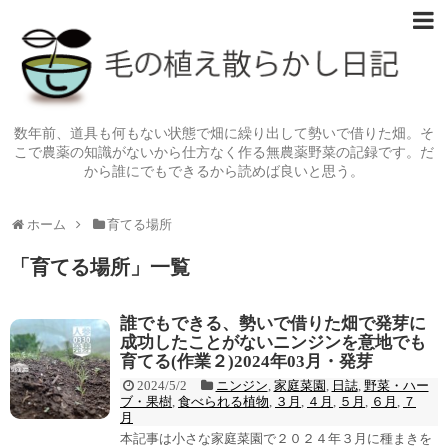
数年前、道具も何もない状態で畑に繰り出して勢いで借りた畑。そ
こで農薬の知識がないから仕方なく作る無農薬野菜の記録です。だ
から誰にでもできるから読めば良いと思う。
ホーム
育てる場所
「
育てる場所
」
一覧
誰でもできる、勢いで借りた畑で発芽に
成功したことがないニンジンを意地でも
育てる(作業２)2024年03月・発芽
2024/5/2
ニンジン
,
家庭菜園
,
日誌
,
野菜・ハー
ブ・果樹
,
食べられる植物
,
３月
,
４月
,
５月
,
６月
,
７
月
本記事は小さな家庭菜園で２０２４年３月に種まきを