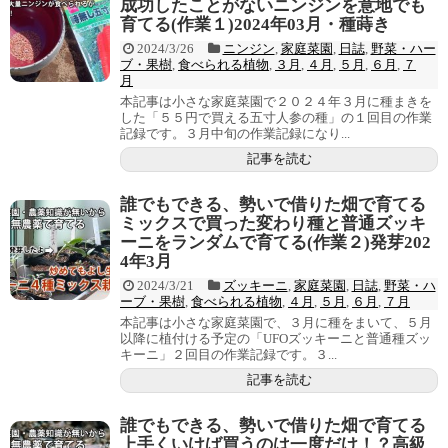
成功したことがないニンジンを意地でも
育てる(作業１)2024年03月・種蒔き
2024/3/26
ニンジン
,
家庭菜園
,
日誌
,
野菜・ハー
ブ・果樹
,
食べられる植物
,
３月
,
４月
,
５月
,
６月
,
７
月
本記事は小さな家庭菜園で２０２４年３月に種まきを
した「５５円で買える五寸人参の種」の１回目の作業
記録です。３月中旬の作業記録になり...
記事を読む
誰でもできる、勢いで借りた畑で育てる
ミックスで買った変わり種と普通ズッキ
ーニをランダムで育てる(作業２)発芽202
4年3月
2024/3/21
ズッキーニ
,
家庭菜園
,
日誌
,
野菜・ハ
ーブ・果樹
,
食べられる植物
,
４月
,
５月
,
６月
,
７月
本記事は小さな家庭菜園で、３月に種をまいて、５月
以降に植付ける予定の「UFOズッキーニと普通種ズッ
キーニ」２回目の作業記録です。３...
記事を読む
誰でもできる、勢いで借りた畑で育てる
上手くいけば買うのは一度だけ！？高級