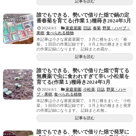
記事を読む
誰でもできる、勢いで借りた畑で鍋の定
番春菊を育てる(作業１)種蒔き2024年3月
2024/4/1
家庭菜園
,
日誌
,
春菊
,
野菜・ハーブ・
果樹
,
食べられる植物
本記事は小さな家庭菜園で、３月に種をまいた「春
菊」１回目の作業記録です。３月上旬の種まきと発芽
の作業記録になります。 記録まとめ霜か...
記事を読む
誰でもできる、勢いで借りた畑で育てる
無農薬で虫に食われすぎて辛い小松菜を
育てる(作業１)種蒔き2024年3月
2024/4/1
家庭菜園
,
小松菜
,
日誌
,
野菜・ハー
ブ・果樹
,
食べられる植物
本記事は小さな家庭菜園で、３月に種をまいた「小松
菜」１回目の作業記録です。３月上旬の種まきと発芽
の作業記録になります。 記録まとめ無...
記事を読む
誰でもできる、勢いで借りた畑で発芽に