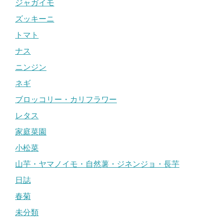
ジャガイモ
ズッキーニ
トマト
ナス
ニンジン
ネギ
ブロッコリー・カリフラワー
レタス
家庭菜園
小松菜
山芋・ヤマノイモ・自然薯・ジネンジョ・長芋
日誌
春菊
未分類