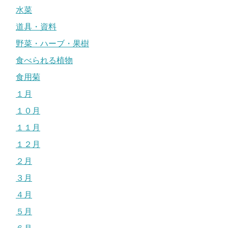
水菜
道具・資料
野菜・ハーブ・果樹
食べられる植物
食用菊
１月
１０月
１１月
１２月
２月
３月
４月
５月