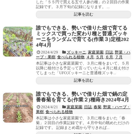
した「５５円で買える五寸人参の種」の２回目の作業
記録です。３月下旬の記録になります。 ...
記事を読む
誰でもできる、勢いで借りた畑で育てる
ミックスで買った変わり種と普通ズッキ
ーニをランダムで育てる(作業３)定植202
4年4月
2024/4/29
ズッキーニ
,
家庭菜園
,
日誌
,
野菜・ハ
ーブ・果樹
,
食べられる植物
,
４月
,
５月
,
６月
,
７月
本記事は小さな家庭菜園で、３月に種をまいて、５月
以降に植付ける予定って言っていたら４月に植え付け
てしまった「UFOズッキーニと普通種ズッキ...
記事を読む
誰でもできる、勢いで借りた畑で鍋の定
番春菊を育てる(作業２)種蒔き2024年4月
2024/4/21
家庭菜園
,
日誌
,
春菊
,
野菜・ハーブ・
果樹
,
食べられる植物
本記事は小さな家庭菜園で、３月に種をまいた「春
菊」２回目の作業記録です。４月中旬の眺めただけの
記録です。 記録まとめ霜から守りきれば...