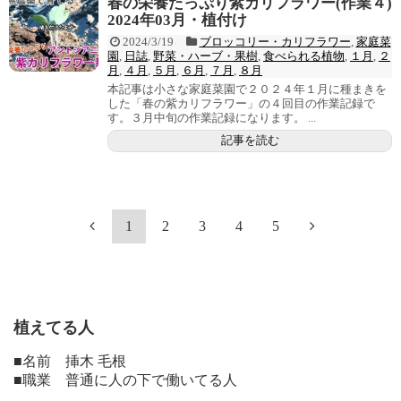
春の栄養たっぷり紫カリフラワー(作業４)
2024年03月・植付け
2024/3/19
ブロッコリー・カリフラワー
,
家庭菜
園
,
日誌
,
野菜・ハーブ・果樹
,
食べられる植物
,
１月
,
２
月
,
４月
,
５月
,
６月
,
７月
,
８月
本記事は小さな家庭菜園で２０２４年１月に種まきを
した「春の紫カリフラワー」の４回目の作業記録で
す。３月中旬の作業記録になります。 ...
記事を読む
1
2
3
4
5
植えてる人
■名前 挿木 毛根
■職業 普通に人の下で働いてる人