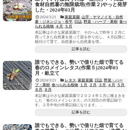
食材自然薯の無限栽培(作業２)やっと発芽
した・2024年03月
2024/3/21
家庭菜園
,
山芋・ヤマノイモ・自然
薯・ジネンジョ・長芋
,
日誌
,
野菜・ハーブ・果樹
,
食べ
られる植物
,
４月
,
５月
本記事は小さな家庭菜園で、そのへんで昨年１２月に
買ってきた自然薯を使って苗を作り出し、４月以降に
植付けて育て、自然薯から自然薯を増...
記事を読む
誰でもできる、勢いで借りた畑で育てる
春のロメインレタス(作業５)2024年03
月・畝立て
2024/3/21
レタス
,
家庭菜園
,
日誌
,
野菜・ハー
ブ・果樹
,
食べられる植物
,
１月
,
２月
,
３月
,
４月
,
５月
,
８月
,
９月
本記事は小さな家庭菜園で２０２４年１月に種まきを
した「春のロメインレタス」の５回目の作業記録で
す。２月中旬の作業記録になります。 ...
記事を読む
誰でもできる、勢いで借りた畑で育てる