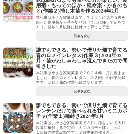
花は眺めるよりも食べる方が楽しい。食
用菊・もってのほか・延命楽・かきのも
と(作業２)挿し木苗を作る2024年2月
本記事は小さな家庭菜園で、冬１１月に花の収穫を
終えた食用菊から茎を切り分けて土に挿して苗をつ
くり、翌年５月以降に植付けて育てる予定...
記事を読む
誰でもできる、勢いで借りた畑で育てる
春のロメインレタス(作業３)2024年02
月・苗がわしゃわしゃ混んできたので間
引きした
本記事は小さな家庭菜園で２０２４年１月に種まき
をした「春のロメインレタス」の３回目の作業記録
です。２月上旬の作業記録になります。 ...
記事を読む
誰でもできる、勢いで借りた畑で育てる
レンチンだけで食べられる甘いミニカボ
チャ(作業１)種蒔き2024年3月
本記事は、小さな家庭菜園で３月に種をまいて５月
以降に植付ける予定の「ミニカボチャぼくちゃん」
１回目の作業記録です。３月中旬の種まき...