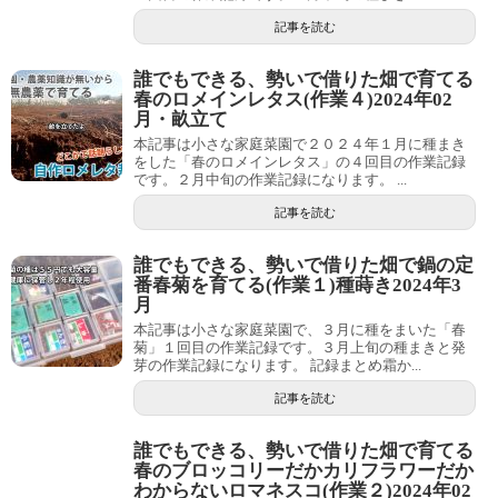
記事を読む
誰でもできる、勢いで借りた畑で育てる
春のロメインレタス(作業４)2024年02
月・畝立て
本記事は小さな家庭菜園で２０２４年１月に種まき
をした「春のロメインレタス」の４回目の作業記録
です。２月中旬の作業記録になります。 ...
記事を読む
誰でもできる、勢いで借りた畑で鍋の定
番春菊を育てる(作業１)種蒔き2024年3
月
本記事は小さな家庭菜園で、３月に種をまいた「春
菊」１回目の作業記録です。３月上旬の種まきと発
芽の作業記録になります。 記録まとめ霜か...
記事を読む
誰でもできる、勢いで借りた畑で育てる
春のブロッコリーだかカリフラワーだか
わからないロマネスコ(作業２)2024年02