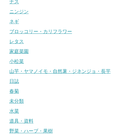
ナス
ニンジン
ネギ
ブロッコリー・カリフラワー
レタス
家庭菜園
小松菜
山芋・ヤマノイモ・自然薯・ジネンジョ・長芋
日誌
春菊
未分類
水菜
道具・資料
野菜・ハーブ・果樹