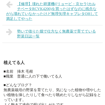
【修理】壊れた耕運機([リョービ・京セラ]カル
チベータRCVK4200)を買ったはずなのに残念な
がら壊れていなかったけど無理矢理キャブレタOHして
満足してやった
勢いで借りた畑で仕方なく無農薬で育てている
野菜日誌一覧
植えてる人
■名前 挿木 毛根
■職業 普通に人の下で働いてる人
■どんなブログ？
無農薬栽培の野菜を育てたり、気になった植物や増やした
い植物を挿したりして食べたり眺めたりしながら記録をと
っています。
よく飽きて途中で投げ出しがちです。