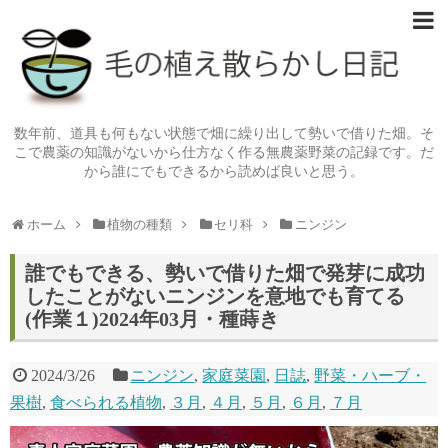
数年前、道具も何もない状態で畑に繰り出して勢いで借りた畑。そ
こで農薬の知識がないから仕方なく作る無農薬野菜の記録です。だ
から誰にでもできるから読めば良いと思う。
ホーム
植物の種類
セリ科
ニンジン
誰でもできる、勢いで借りた畑で発芽に成功
したことがないニンジンを意地でも育てる
(作業１)2024年03月・種蒔き
2024/3/26
ニンジン
,
家庭菜園
,
日誌
,
野菜・ハーブ・
果樹
,
食べられる植物
,
３月
,
４月
,
５月
,
６月
,
７月