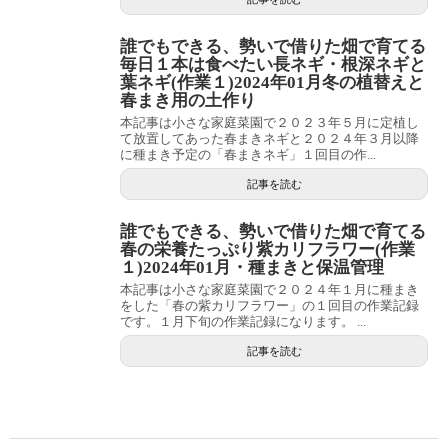
誰でもできる、勢いで借りた畑で育てる
毎日１本は食べたい長ネギ・根深ネギと
葉ネギ(作業１)2024年01月冬の植替えと
春まき用の土作り
本記事は小さな家庭菜園で２０２３年５月に定植し
て放置してあった春まきネギと２０２４年３月以降
に種まき予定の「春まきネギ」１回目の作...
記事を読む
誰でもできる、勢いで借りた畑で育てる
春の栄養たっぷり紫カリフラワー(作業
１)2024年01月・種まきと保温管理
本記事は小さな家庭菜園で２０２４年１月に種まき
をした「春の紫カリフラワー」の１回目の作業記録
です。１月下旬の作業記録になります。 ...
記事を読む