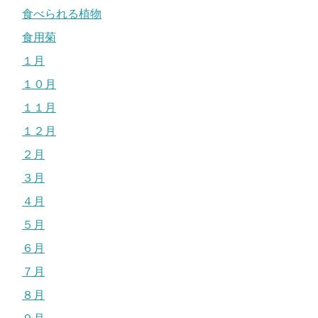
食べられる植物
食用菊
１月
１０月
１１月
１２月
２月
３月
４月
５月
６月
７月
８月