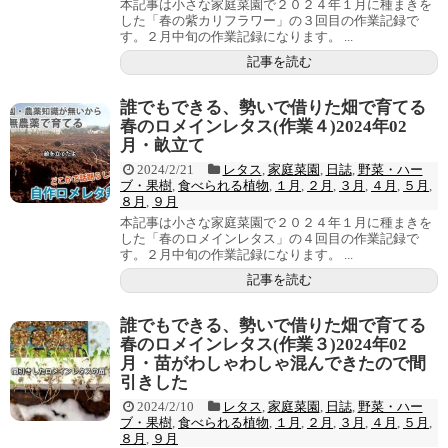
本記事は小さな家庭菜園で２０２４年１月に種まきを
した「春の紫カリフラワー」の３回目の作業記録で
す。２月中旬の作業記録になります。 ...
記事を読む
誰でもできる、勢いで借りた畑で育てる
春のロメインレタス(作業４)2024年02
月・畝立て
2024/2/21
レタス
,
家庭菜園
,
日誌
,
野菜・ハー
ブ・果樹
,
食べられる植物
,
１月
,
２月
,
３月
,
４月
,
５月
,
８月
,
９月
本記事は小さな家庭菜園で２０２４年１月に種まきを
した「春のロメインレタス」の４回目の作業記録で
す。２月中旬の作業記録になります。 ...
記事を読む
誰でもできる、勢いで借りた畑で育てる
春のロメインレタス(作業３)2024年02
月・苗がわしゃわしゃ混んできたので間
引きした
2024/2/10
レタス
,
家庭菜園
,
日誌
,
野菜・ハー
ブ・果樹
,
食べられる植物
,
１月
,
２月
,
３月
,
４月
,
５月
,
８月
,
９月