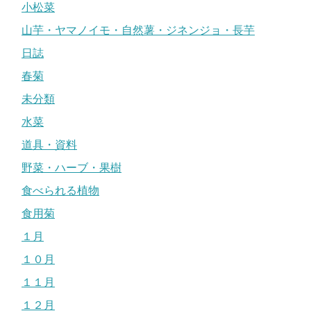
小松菜
山芋・ヤマノイモ・自然薯・ジネンジョ・長芋
日誌
春菊
未分類
水菜
道具・資料
野菜・ハーブ・果樹
食べられる植物
食用菊
１月
１０月
１１月
１２月