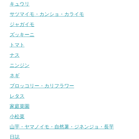
キュウリ
サツマイモ・カンショ・カライモ
ジャガイモ
ズッキーニ
トマト
ナス
ニンジン
ネギ
ブロッコリー・カリフラワー
レタス
家庭菜園
小松菜
山芋・ヤマノイモ・自然薯・ジネンジョ・長芋
日誌