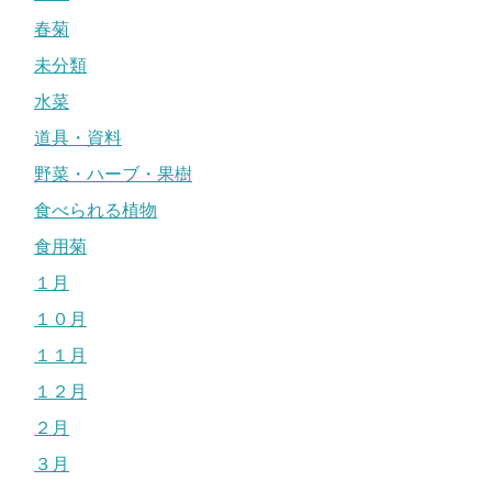
春菊
未分類
水菜
道具・資料
野菜・ハーブ・果樹
食べられる植物
食用菊
１月
１０月
１１月
１２月
２月
３月