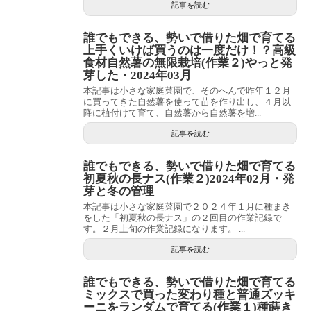
記事を読む
誰でもできる、勢いで借りた畑で育てる
上手くいけば買うのは一度だけ！？高級
食材自然薯の無限栽培(作業２)やっと発
芽した・2024年03月
本記事は小さな家庭菜園で、そのへんで昨年１２月
に買ってきた自然薯を使って苗を作り出し、４月以
降に植付けて育て、自然薯から自然薯を増...
記事を読む
誰でもできる、勢いで借りた畑で育てる
初夏秋の長ナス(作業２)2024年02月・発
芽と冬の管理
本記事は小さな家庭菜園で２０２４年１月に種まき
をした「初夏秋の長ナス」の２回目の作業記録で
す。２月上旬の作業記録になります。 ...
記事を読む
誰でもできる、勢いで借りた畑で育てる
ミックスで買った変わり種と普通ズッキ
ーニをランダムで育てる(作業１)種蒔き