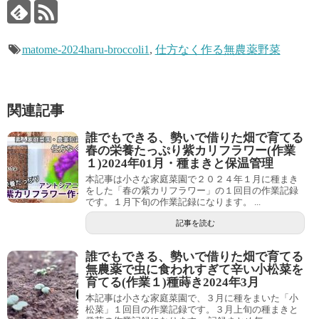
matome-2024haru-broccoli1
,
仕方なく作る無農薬野菜
関連記事
誰でもできる、勢いで借りた畑で育てる
春の栄養たっぷり紫カリフラワー(作業
１)2024年01月・種まきと保温管理
本記事は小さな家庭菜園で２０２４年１月に種まき
をした「春の紫カリフラワー」の１回目の作業記録
です。１月下旬の作業記録になります。 ...
記事を読む
誰でもできる、勢いで借りた畑で育てる
無農薬で虫に食われすぎて辛い小松菜を
育てる(作業１)種蒔き2024年3月
本記事は小さな家庭菜園で、３月に種をまいた「小
松菜」１回目の作業記録です。３月上旬の種まきと