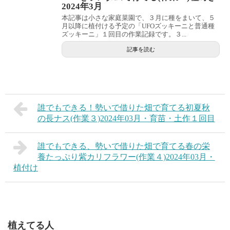
2024年3月
本記事は小さな家庭菜園で、３月に種をまいて、５
月以降に植付ける予定の「UFOズッキーニと普通種
ズッキーニ」１回目の作業記録です。３...
記事を読む
誰でもできる！勢いで借りた畑で育てる初夏秋
の長ナス(作業３)2024年03月・育苗・土作１回目
誰でもできる、勢いで借りた畑で育てる春の栄
養たっぷり紫カリフラワー(作業４)2024年03月・
植付け
植えてる人