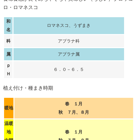
ロ・ロマネスコ
和
ロマネスコ、うずまき
名
科
アブラナ科
属
アブラナ属
ｐ
６．０－６．５
Ｈ
植え付け・種まき時期
春 １月
暖地
秋 ７月、８月
温暖
地
春 １月