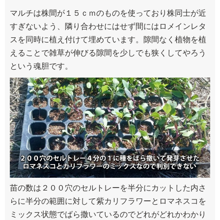
マルチは株間が１５ｃｍのものを使っており株同士が近
すぎないよう、隣り合わせにはせず間にはロメインレタ
スを同時に植え付けて埋めています。隙間なく植物を植
えることで雑草が伸びる隙間を少しでも狭くしてやろう
という魂胆です。
苗の数は２００穴のセルトレーを半分にカットした内さ
らに半分の範囲に対して紫カリフラワーとロマネスコを
ミックス状態でばら撒いているのでどれがどれかわかり