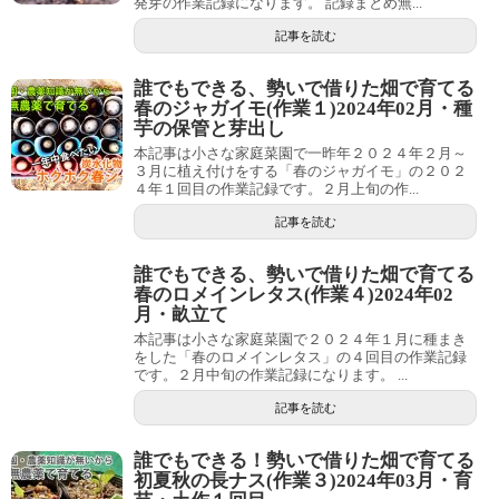
発芽の作業記録になります。 記録まとめ無...
記事を読む
誰でもできる、勢いで借りた畑で育てる
春のジャガイモ(作業１)2024年02月・種
芋の保管と芽出し
本記事は小さな家庭菜園で一昨年２０２４年２月～
３月に植え付けをする「春のジャガイモ」の２０２
４年１回目の作業記録です。２月上旬の作...
記事を読む
誰でもできる、勢いで借りた畑で育てる
春のロメインレタス(作業４)2024年02
月・畝立て
本記事は小さな家庭菜園で２０２４年１月に種まき
をした「春のロメインレタス」の４回目の作業記録
です。２月中旬の作業記録になります。 ...
記事を読む
誰でもできる！勢いで借りた畑で育てる
初夏秋の長ナス(作業３)2024年03月・育