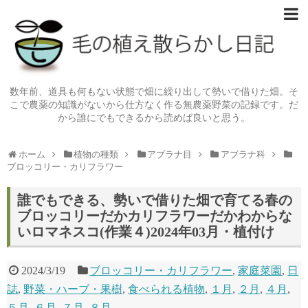
数年前、道具も何もない状態で畑に繰り出して勢いで借りた畑。そ
こで農薬の知識がないから仕方なく作る無農薬野菜の記録です。だ
から誰にでもできるから読めば良いと思う。
ホーム
植物の種類
アブラナ目
アブラナ科
ブロッコリー・カリフラワー
誰でもできる、勢いで借りた畑で育てる春の
ブロッコリーだかカリフラワーだかわからな
いロマネスコ(作業４)2024年03月・植付け
2024/3/19
ブロッコリー・カリフラワー
,
家庭菜園
,
日
誌
,
野菜・ハーブ・果樹
,
食べられる植物
,
１月
,
２月
,
４月
,
５月
,
６月
,
７月
,
８月