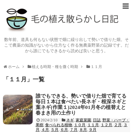
数年前、道具も何もない状態で畑に繰り出して勢いで借りた畑。そ
こで農薬の知識がないから仕方なく作る無農薬野菜の記録です。だ
から誰にでもできるから読めば良いと思う。
ホーム
植える時期・種を撒く時期
１１月
「
１１月
」
一覧
誰でもできる、勢いで借りた畑で育てる
毎日１本は食べたい長ネギ・根深ネギと
葉ネギ(作業１)2024年01月冬の植替えと
春まき用の土作り
2024/2/10
ネギ
,
家庭菜園
,
日誌
,
野菜・ハーブ・
果樹
,
食べられる植物
,
１０月
,
１１月
,
１２月
,
２月
,
３
月
,
４月
,
５月
,
６月
,
７月
,
８月
,
９月