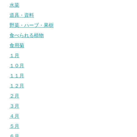
水菜
道具・資料
野菜・ハーブ・果樹
食べられる植物
食用菊
１月
１０月
１１月
１２月
２月
３月
４月
５月
６月