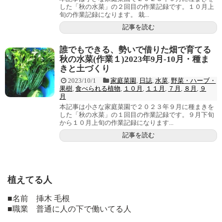
した「秋の水菜」の２回目の作業記録です。１０月上
旬の作業記録になります。 栽...
記事を読む
誰でもできる、勢いで借りた畑で育てる
秋の水菜(作業１)2023年9月-10月・種ま
きと土づくり
2023/10/1
家庭菜園
,
日誌
,
水菜
,
野菜・ハーブ・
果樹
,
食べられる植物
,
１０月
,
１１月
,
７月
,
８月
,
９
月
本記事は小さな家庭菜園で２０２３年９月に種まきを
した「秋の水菜」の１回目の作業記録です。９月下旬
から１０月上旬の作業記録になります...
記事を読む
植えてる人
■名前 挿木 毛根
■職業 普通に人の下で働いてる人