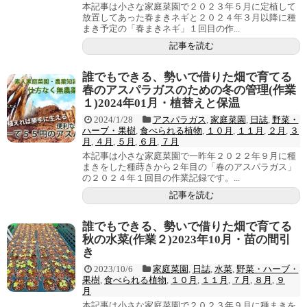
本記事は小さな家庭菜園で２０２３年５月に定植して
放置してあった春まきネギと２０２４年３月以降に種
まき予定の「春まきネギ」１回目の作...
記事を読む
誰でもできる、勢いで借りた畑で育てる
春のアスパラガスのための冬の管理(作業
１)2024年01月・植替えと保温
2024/1/28
アスパラガス
,
家庭菜園
,
日誌
,
野菜・
ハーブ・果樹
,
食べられる植物
,
１０月
,
１１月
,
２月
,
３
月
,
４月
,
５月
,
６月
,
７月
本記事は小さな家庭菜園で一昨年２０２２年９月に種
まきをした種蒔きから２年目の「春のアスパラガス」
の２０２４年１回目の作業記録です。...
記事を読む
誰でもできる、勢いで借りた畑で育てる
秋の水菜(作業２)2023年10月・苗の間引
き
2023/10/6
家庭菜園
,
日誌
,
水菜
,
野菜・ハーブ・
果樹
,
食べられる植物
,
１０月
,
１１月
,
７月
,
８月
,
９
月
本記事は小さな家庭菜園で２０２３年９月に種まきを