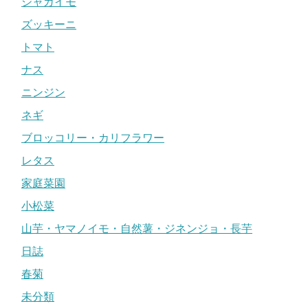
ジャガイモ
ズッキーニ
トマト
ナス
ニンジン
ネギ
ブロッコリー・カリフラワー
レタス
家庭菜園
小松菜
山芋・ヤマノイモ・自然薯・ジネンジョ・長芋
日誌
春菊
未分類