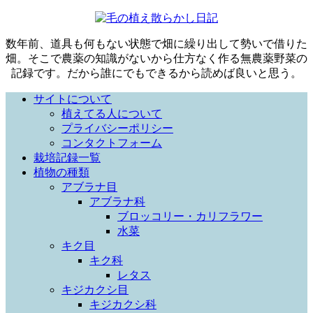
数年前、道具も何もない状態で畑に繰り出して勢いで借りた
畑。そこで農薬の知識がないから仕方なく作る無農薬野菜の
記録です。だから誰にでもできるから読めば良いと思う。
サイトについて
植えてる人について
プライバシーポリシー
コンタクトフォーム
栽培記録一覧
植物の種類
アブラナ目
アブラナ科
ブロッコリー・カリフラワー
水菜
キク目
キク科
レタス
キジカクシ目
キジカクシ科