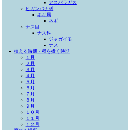
アスパラガス
ヒガンバナ科
ネギ属
ネギ
ナス目
ナス科
ジャガイモ
ナス
植える時期・種を撒く時期
１月
２月
３月
４月
５月
６月
７月
８月
９月
１０月
１１月
１２月