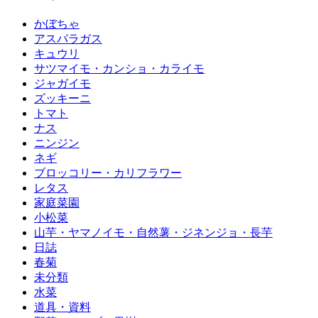
かぼちゃ
アスパラガス
キュウリ
サツマイモ・カンショ・カライモ
ジャガイモ
ズッキーニ
トマト
ナス
ニンジン
ネギ
ブロッコリー・カリフラワー
レタス
家庭菜園
小松菜
山芋・ヤマノイモ・自然薯・ジネンジョ・長芋
日誌
春菊
未分類
水菜
道具・資料