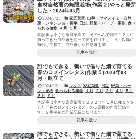
食材自然薯の無限栽培(作業２)やっと発芽
した・2024年03月
2024/3/21
家庭菜園
,
山芋・ヤマノイモ・自然
薯・ジネンジョ・長芋
,
日誌
,
野菜・ハーブ・果樹
,
食べ
られる植物
,
４月
,
５月
本記事は小さな家庭菜園で、そのへんで昨年１２月に
買ってきた自然薯を使って苗を作り出し、４月以降に
植付けて育て、自然薯から自然薯を増...
記事を読む
誰でもできる、勢いで借りた畑で育てる
春のロメインレタス(作業５)2024年03
月・畝立て
2024/3/21
レタス
,
家庭菜園
,
日誌
,
野菜・ハー
ブ・果樹
,
食べられる植物
,
１月
,
２月
,
３月
,
４月
,
５月
,
８月
,
９月
本記事は小さな家庭菜園で２０２４年１月に種まきを
した「春のロメインレタス」の５回目の作業記録で
す。２月中旬の作業記録になります。 ...
記事を読む
誰でもできる、勢いで借りた畑で育てる