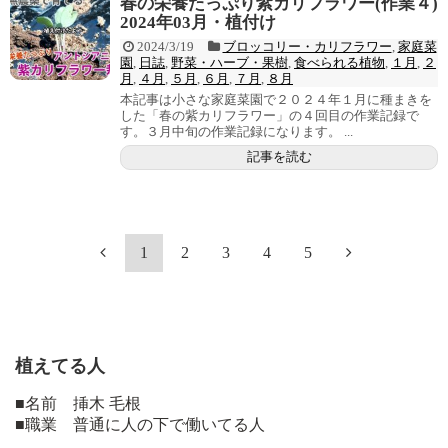
春の栄養たっぷり紫カリフラワー(作業４)
2024年03月・植付け
2024/3/19
ブロッコリー・カリフラワー
,
家庭菜
園
,
日誌
,
野菜・ハーブ・果樹
,
食べられる植物
,
１月
,
２
月
,
４月
,
５月
,
６月
,
７月
,
８月
本記事は小さな家庭菜園で２０２４年１月に種まきを
した「春の紫カリフラワー」の４回目の作業記録で
す。３月中旬の作業記録になります。 ...
記事を読む
1
2
3
4
5
植えてる人
■名前 挿木 毛根
■職業 普通に人の下で働いてる人