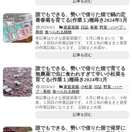
記事を読む
誰でもできる、勢いで借りた畑で鍋の定
番春菊を育てる(作業１)種蒔き2024年3月
2024/4/1
家庭菜園
,
日誌
,
春菊
,
野菜・ハーブ・
果樹
,
食べられる植物
本記事は小さな家庭菜園で、３月に種をまいた「春
菊」１回目の作業記録です。３月上旬の種まきと発芽
の作業記録になります。 記録まとめ霜か...
記事を読む
誰でもできる、勢いで借りた畑で育てる
無農薬で虫に食われすぎて辛い小松菜を
育てる(作業１)種蒔き2024年3月
2024/4/1
家庭菜園
,
小松菜
,
日誌
,
野菜・ハー
ブ・果樹
,
食べられる植物
本記事は小さな家庭菜園で、３月に種をまいた「小松
菜」１回目の作業記録です。３月上旬の種まきと発芽
の作業記録になります。 記録まとめ無...
記事を読む
誰でもできる、勢いで借りた畑で発芽に