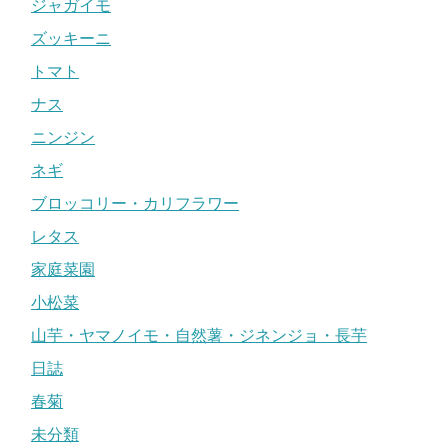
ジャガイモ
ズッキーニ
トマト
ナス
ニンジン
ネギ
ブロッコリー・カリフラワー
レタス
家庭菜園
小松菜
山芋・ヤマノイモ・自然薯・ジネンジョ・長芋
日誌
春菊
未分類