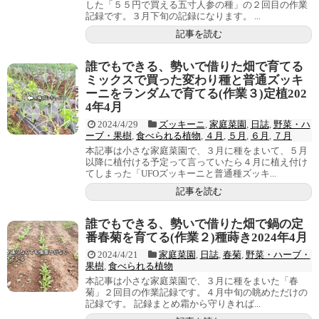
した「５５円で買える五寸人参の種」の２回目の作業
記録です。３月下旬の記録になります。 ...
記事を読む
誰でもできる、勢いで借りた畑で育てる
ミックスで買った変わり種と普通ズッキ
ーニをランダムで育てる(作業３)定植202
4年4月
2024/4/29
ズッキーニ
,
家庭菜園
,
日誌
,
野菜・ハ
ーブ・果樹
,
食べられる植物
,
４月
,
５月
,
６月
,
７月
本記事は小さな家庭菜園で、３月に種をまいて、５月
以降に植付ける予定って言っていたら４月に植え付け
てしまった「UFOズッキーニと普通種ズッキ...
記事を読む
誰でもできる、勢いで借りた畑で鍋の定
番春菊を育てる(作業２)種蒔き2024年4月
2024/4/21
家庭菜園
,
日誌
,
春菊
,
野菜・ハーブ・
果樹
,
食べられる植物
本記事は小さな家庭菜園で、３月に種をまいた「春
菊」２回目の作業記録です。４月中旬の眺めただけの
記録です。 記録まとめ霜から守りきれば...