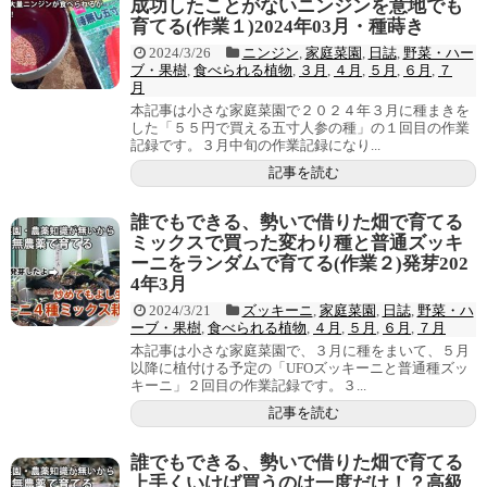
成功したことがないニンジンを意地でも
育てる(作業１)2024年03月・種蒔き
2024/3/26
ニンジン
,
家庭菜園
,
日誌
,
野菜・ハー
ブ・果樹
,
食べられる植物
,
３月
,
４月
,
５月
,
６月
,
７
月
本記事は小さな家庭菜園で２０２４年３月に種まきを
した「５５円で買える五寸人参の種」の１回目の作業
記録です。３月中旬の作業記録になり...
記事を読む
誰でもできる、勢いで借りた畑で育てる
ミックスで買った変わり種と普通ズッキ
ーニをランダムで育てる(作業２)発芽202
4年3月
2024/3/21
ズッキーニ
,
家庭菜園
,
日誌
,
野菜・ハ
ーブ・果樹
,
食べられる植物
,
４月
,
５月
,
６月
,
７月
本記事は小さな家庭菜園で、３月に種をまいて、５月
以降に植付ける予定の「UFOズッキーニと普通種ズッ
キーニ」２回目の作業記録です。３...
記事を読む
誰でもできる、勢いで借りた畑で育てる
上手くいけば買うのは一度だけ！？高級