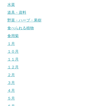
水菜
道具・資料
野菜・ハーブ・果樹
食べられる植物
食用菊
１月
１０月
１１月
１２月
２月
３月
４月
５月