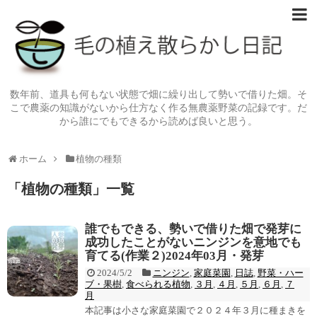
数年前、道具も何もない状態で畑に繰り出して勢いで借りた畑。そ
こで農薬の知識がないから仕方なく作る無農薬野菜の記録です。だ
から誰にでもできるから読めば良いと思う。
ホーム
植物の種類
「
植物の種類
」
一覧
誰でもできる、勢いで借りた畑で発芽に
成功したことがないニンジンを意地でも
育てる(作業２)2024年03月・発芽
2024/5/2
ニンジン
,
家庭菜園
,
日誌
,
野菜・ハー
ブ・果樹
,
食べられる植物
,
３月
,
４月
,
５月
,
６月
,
７
月
本記事は小さな家庭菜園で２０２４年３月に種まきを