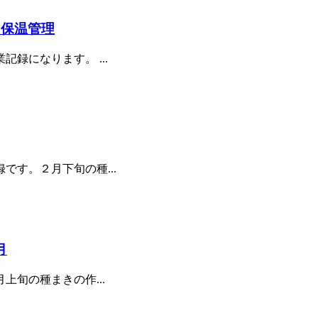
と保温管理
になります。 ...
す。２月下旬の種...
月
旬の種まきの作...