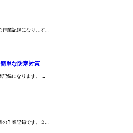
業記録になります...
で簡単な防寒対策
になります。 ...
作業記録です。２...