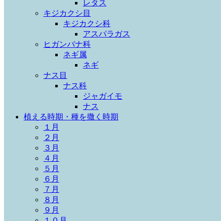
レタス
キジカクシ目
キジカクシ科
アスパラガス
ヒガンバナ科
ネギ属
ネギ
ナス目
ナス科
ジャガイモ
ナス
植える時期・種を撒く時期
１月
２月
３月
４月
５月
６月
７月
８月
９月
１０月