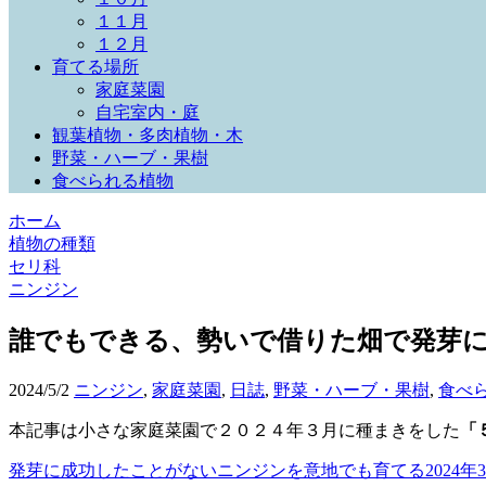
１１月
１２月
育てる場所
家庭菜園
自宅室内・庭
観葉植物・多肉植物・木
野菜・ハーブ・果樹
食べられる植物
ホーム
植物の種類
セリ科
ニンジン
誰でもできる、勢いで借りた畑で発芽に成
2024/5/2
ニンジン
,
家庭菜園
,
日誌
,
野菜・ハーブ・果樹
,
食べ
本記事は小さな家庭菜園で２０２４年３月に種まきをした
「
発芽に成功したことがないニンジンを意地でも育てる2024年3月