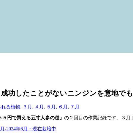
功したことがないニンジンを意地でも育てる
られる植物
,
３月
,
４月
,
５月
,
６月
,
７月
５５円で買える五寸人参の種」
の２回目の作業記録です。３月
-2024年6月・現在栽培中