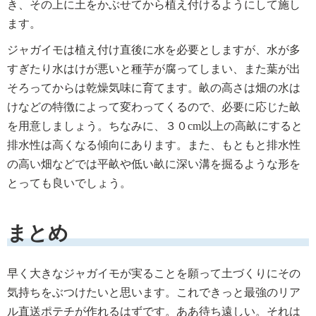
き、その上に土をかぶせてから植え付けるようにして施し
ます。
ジャガイモは植え付け直後に水を必要としますが、水が多
すぎたり水はけが悪いと種芋が腐ってしまい、また葉が出
そろってからは乾燥気味に育てます。畝の高さは畑の水は
けなどの特徴によって変わってくるので、必要に応じた畝
を用意しましょう。ちなみに、３０cm以上の高畝にすると
排水性は高くなる傾向にあります。また、もともと排水性
の高い畑などでは平畝や低い畝に深い溝を掘るような形を
とっても良いでしょう。
まとめ
早く大きなジャガイモが実ることを願って土づくりにその
気持ちをぶつけたいと思います。これできっと最強のリア
ル直送ポテチが作れるはずです。ああ待ち遠しい。それは