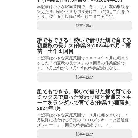
本記事は小さな家庭菜園で、冬１１月に花の収穫を
終えた食用菊から茎を切り分けて土に挿して苗をつ
くり、翌年５月以降に植付けて育てる予定...
記事を読む
誰でもできる！勢いで借りた畑で育てる
初夏秋の長ナス(作業３)2024年03月・育
苗・土作１回目
本記事は小さな家庭菜園で２０２４年１月に種まき
をした「初夏秋の長ナス」の３回目の作業記録で
す。３月上旬から３月中旬の作業記録になり...
記事を読む
誰でもできる、勢いで借りた畑で育てる
ミックスで買った変わり種と普通ズッキ
ーニをランダムで育てる(作業１)種蒔き
2024年3月
本記事は小さな家庭菜園で、３月に種をまいて、５
月以降に植付ける予定の「UFOズッキーニと普通種
ズッキーニ」１回目の作業記録です。３...
記事を読む