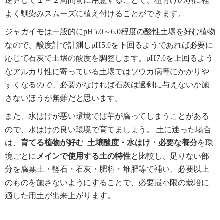
逆算して１～２周間前に用意することで、植付けの頃に程
よく馴染みスムーズに植え付けることができます。
ジャガイモは一般的にpH5.0～6.0程度の酸性土壌を好む植物
なので、酸度計で計測しpH5.0を下回るようであれば必要に
応じて石灰で土壌の酸度を調整します。pH7.0を上回るよう
なアルカリ性に寄っている土壌ではソウカ病等にかかりや
すくなるので、必要がなければ石灰は過剰に与えないか施
さないほうが無難だと思います。
また、水はけが悪い環境では芋が腐ってしまうことがある
ので、水はけの良い環境で育てましょう。 土に迷った場合
は、
育てる植物が好む 土壌酸度・水はけ・必要な養分
を環
境ごとに
メインで使用する土の特性
と比較し、足りない部
分を腐葉土・軽石・石灰・肥料・堆肥等で補い、必要以上
のものを施さないようにすることで、必要最小限の栽培に
適した用土が出来上がります。