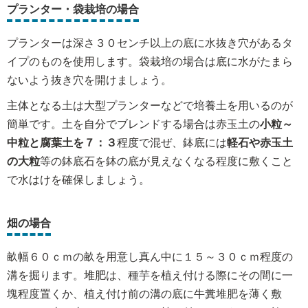
プランター・袋栽培の場合
プランターは深さ３０センチ以上の底に水抜き穴があるタ
イプのものを使用します。袋栽培の場合は底に水がたまら
ないよう抜き穴を開けましょう。
主体となる土は大型プランターなどで培養土を用いるのが
簡単です。土を自分でブレンドする場合は赤玉土の
小粒～
中粒
と腐葉土を７：３
程度で混ぜ、鉢底には
軽石や赤玉土
の大粒
等の鉢底石を鉢の底が見えなくなる程度に敷くこと
で水はけを確保しましょう。
畑の場合
畝幅６０ｃｍの畝を用意し真ん中に１５～３０ｃｍ程度の
溝を掘ります。堆肥は、種芋を植え付ける際にその間に一
塊程度置くか、植え付け前の溝の底に牛糞堆肥を薄く敷