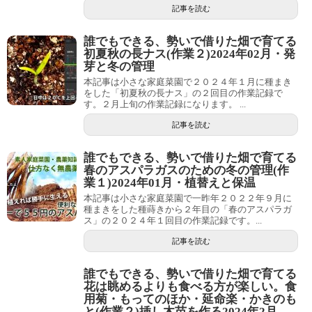
記事を読む
誰でもできる、勢いで借りた畑で育てる
初夏秋の長ナス(作業２)2024年02月・発
芽と冬の管理
本記事は小さな家庭菜園で２０２４年１月に種まき
をした「初夏秋の長ナス」の２回目の作業記録で
す。２月上旬の作業記録になります。 ...
記事を読む
誰でもできる、勢いで借りた畑で育てる
春のアスパラガスのための冬の管理(作
業１)2024年01月・植替えと保温
本記事は小さな家庭菜園で一昨年２０２２年９月に
種まきをした種蒔きから２年目の「春のアスパラガ
ス」の２０２４年１回目の作業記録です。...
記事を読む
誰でもできる、勢いで借りた畑で育てる
花は眺めるよりも食べる方が楽しい。食
用菊・もってのほか・延命楽・かきのも
と(作業２)挿し木苗を作る2024年2月