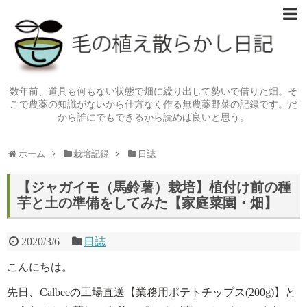
数年前、道具も何もない状態で畑に繰り出して勢いで借りた畑。そ
こで農薬の知識がないから仕方なく作る無農薬野菜の記録です。だ
から誰にでもできるから読めば良いと思う。
ホーム
栽培記録
日誌
【ジャガイモ（馬鈴薯）栽培】植付け前の種
芋と土の準備をしてみた【家庭菜園・畑】
2020/3/6
日誌
こんにちは。
先日、Calbeeの工場直送【業務用ポテトチップス(200g)】と