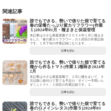
関連記事
誰でもできる、勢いで借りた畑で育てる
春の栄養たっぷり紫カリフラワー(作業
１)2024年01月・種まきと保温管理
本記事は小さな家庭菜園で２０２４年１月に種まき
をした「春の紫カリフラワー」の１回目の作業記録
です。１月下旬の作業記録になります。 ...
記事を読む
誰でもできる、勢いで借りた畑で育てる
種から作るトマト(作業１)種蒔き2024年
2月
本記事は小さな家庭菜園で、２月に種をまいて、５
月以降に植付けて育てる予定の「ダイソー手間いら
ずミニトマト」１回目の作業記録です。２...
記事を読む
誰でもできる、勢いで借りた畑で育てる
春のロメインレタス(作業５)2024年03