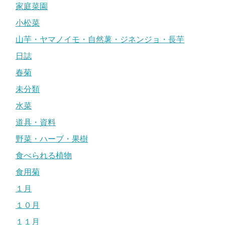
家庭菜園
小松菜
山芋・ヤマノイモ・自然薯・ジネンジョ・長芋
日誌
春菊
未分類
水菜
道具・資料
野菜・ハーブ・果樹
食べられる植物
食用菊
１月
１０月
１１月