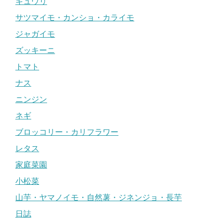
キュウリ
サツマイモ・カンショ・カライモ
ジャガイモ
ズッキーニ
トマト
ナス
ニンジン
ネギ
ブロッコリー・カリフラワー
レタス
家庭菜園
小松菜
山芋・ヤマノイモ・自然薯・ジネンジョ・長芋
日誌