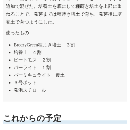
追加で混ぜた。培養土を底にして種蒔き培土を上部に重
ねることで、発芽までは種蒔き培土で育ち、発芽後に培
養土で育つようにした。
使ったもの
BreezyGreen種まき培土 ３割
培養土 ４割
ピートモス ２割
パーライト １割
バーミキュライト 覆土
３号ポット
発泡スチロール
これからの予定