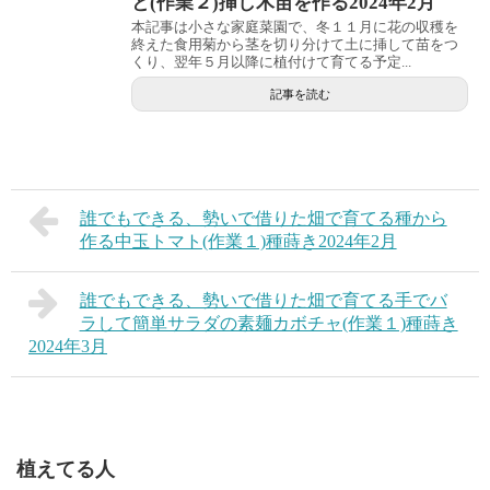
と(作業２)挿し木苗を作る2024年2月
本記事は小さな家庭菜園で、冬１１月に花の収穫を
終えた食用菊から茎を切り分けて土に挿して苗をつ
くり、翌年５月以降に植付けて育てる予定...
記事を読む
誰でもできる、勢いで借りた畑で育てる種から
作る中玉トマト(作業１)種蒔き2024年2月
誰でもできる、勢いで借りた畑で育てる手でバ
ラして簡単サラダの素麺カボチャ(作業１)種蒔き
2024年3月
植えてる人