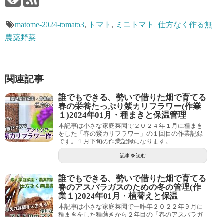
matome-2024-tomato3
,
トマト
,
ミニトマト
,
仕方なく作る無
農薬野菜
関連記事
誰でもできる、勢いで借りた畑で育てる
春の栄養たっぷり紫カリフラワー(作業
１)2024年01月・種まきと保温管理
本記事は小さな家庭菜園で２０２４年１月に種まき
をした「春の紫カリフラワー」の１回目の作業記録
です。１月下旬の作業記録になります。 ...
記事を読む
誰でもできる、勢いで借りた畑で育てる
春のアスパラガスのための冬の管理(作
業１)2024年01月・植替えと保温
本記事は小さな家庭菜園で一昨年２０２２年９月に
種まきをした種蒔きから２年目の「春のアスパラガ