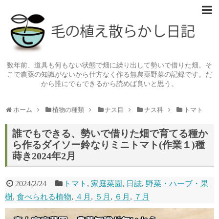
数年前、道具も何もない状態で畑に繰り出して勢いで借りた畑。そ
こで農薬の知識がないから仕方なく作る無農薬野菜の記録です。だ
から誰にでもできるから読めば良いと思う。
ホーム
植物の種類
ナス目
ナス科
トマト
誰でもできる、勢いで借りた畑で育てる種か
ら作るダイソー鈴なりミニトマト(作業１)種
蒔き2024年2月
2024/2/24
トマト
,
家庭菜園
,
日誌
,
野菜・ハーブ・果
樹
,
食べられる植物
,
４月
,
５月
,
６月
,
７月