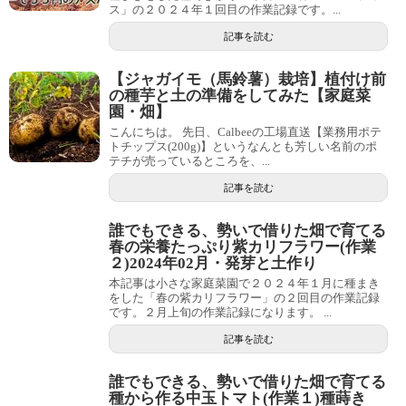
ス」の２０２４年１回目の作業記録です。...
記事を読む
【ジャガイモ（馬鈴薯）栽培】植付け前
の種芋と土の準備をしてみた【家庭菜
園・畑】
こんにちは。 先日、Calbeeの工場直送【業務用ポテ
トチップス(200g)】というなんとも芳しい名前のポ
テチが売っているところを、...
記事を読む
誰でもできる、勢いで借りた畑で育てる
春の栄養たっぷり紫カリフラワー(作業
２)2024年02月・発芽と土作り
本記事は小さな家庭菜園で２０２４年１月に種まき
をした「春の紫カリフラワー」の２回目の作業記録
です。２月上旬の作業記録になります。 ...
記事を読む
誰でもできる、勢いで借りた畑で育てる
種から作る中玉トマト(作業１)種蒔き