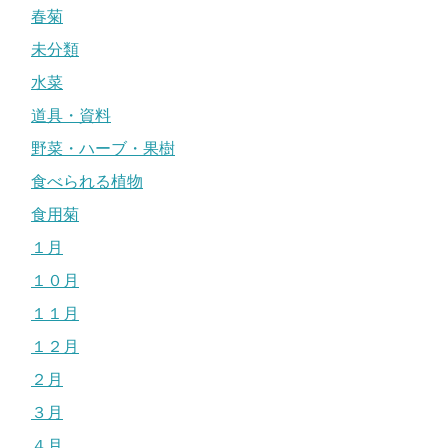
春菊
未分類
水菜
道具・資料
野菜・ハーブ・果樹
食べられる植物
食用菊
１月
１０月
１１月
１２月
２月
３月
４月