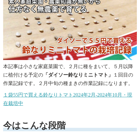
本記事は小さな家庭菜園で、２月に種をまいて、５月以降
に植付ける予定の
「
ダイソー鈴なりミニトマト
」
１回目の
作業記録です。２月中旬の種まきの作業記録になります。
１袋55円で買える鈴なりトマト2024年2月-2024年10月・現
在栽培中
今はこんな段階