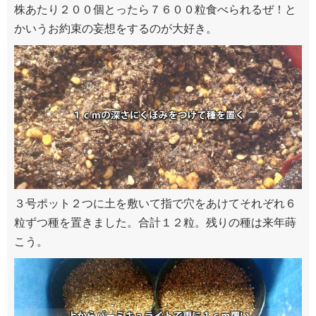
株あたり２００個とったら７６００粒食べられるぜ！と
かいうお約束の妄想をするのが大好き。
３号ポット２つに土を敷いて指で穴をあけてそれぞれ６
粒ずつ種を置きました。合計１２粒。残りの種は来年蒔
こう。