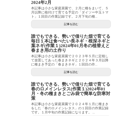
2024年2月
本記事は小さな家庭菜園で、２月に種をまいて、５
月以降に植付けて育てる予定の「ダイソー中玉トマ
ト」１回目の作業記録です。２月下旬の種...
記事を読む
誰でもできる、勢いで借りた畑で育てる
毎日１本は食べたい長ネギ・根深ネギと
葉ネギ(作業１)2024年01月冬の植替えと
春まき用の土作り
本記事は小さな家庭菜園で２０２３年５月に定植し
て放置してあった春まきネギと２０２４年３月以降
に種まき予定の「春まきネギ」１回目の作...
記事を読む
誰でもできる、勢いで借りた畑で育てる
春のロメインレタス(作業１)2024年01
月・冬の種まきとごみ袋で簡単な防寒対
策
本記事は小さな家庭菜園で２０２４年１月に種まき
をした「春のロメインレタス」の１回目の作業記録
です。１月中旬の作業記録になります。 ...