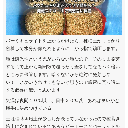
バーミキュライトを上からかけたら、種に土がしっかり
密着して水分が保たれるように上から指で鎮圧します。
種は嫌光性という光がいらない種なので、そのまま発芽
するまで上から新聞紙で覆ったり蓋をしてなるべく暗い
ところに保管します。暗くないから絶対に発芽しな
い！！とかいうわけでもないと思うので厳密に真っ暗に
する必要は無いと思います。
気温は夜間１０℃以上、日中２０℃以上あれば良いかと
勝手に決めつけている。
土は種蒔き培土が少ししか余っていなかったので種蒔き
培土に含まれているであろうピートモスとパーライトを