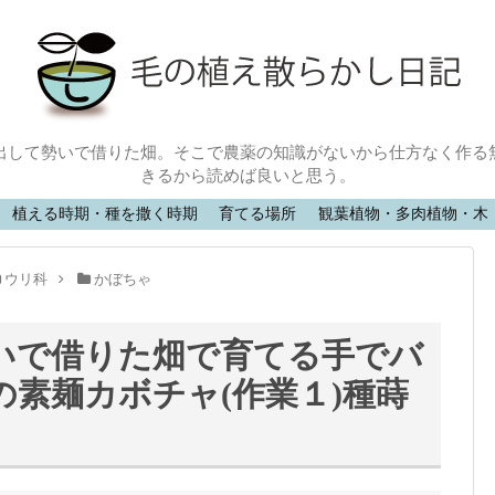
出して勢いで借りた畑。そこで農薬の知識がないから仕方なく作る
きるから読めば良いと思う。
植える時期・種を撒く時期
育てる場所
観葉植物・多肉植物・木
ウリ科
かぼちゃ
いで借りた畑で育てる手でバ
素麺カボチャ(作業１)種蒔