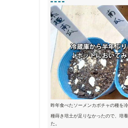
昨年食べたソーメンカボチャの種を
種蒔き培土が足りなかったので、培
た。