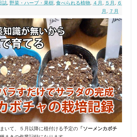
日誌
,
野菜・ハーブ・果樹
,
食べられる植物
,
４月
,
５月
,
６
月
,
７月
をまいて、５月以降に植付ける予定の
「ソーメンカボチ
の種まきの作業記録になります。