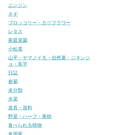
ニンジン
ネギ
ブロッコリー・カリフラワー
レタス
家庭菜園
小松菜
山芋・ヤマノイモ・自然薯・ジネンジ
ョ・長芋
日誌
春菊
未分類
水菜
道具・資料
野菜・ハーブ・果樹
食べられる植物
食用菊