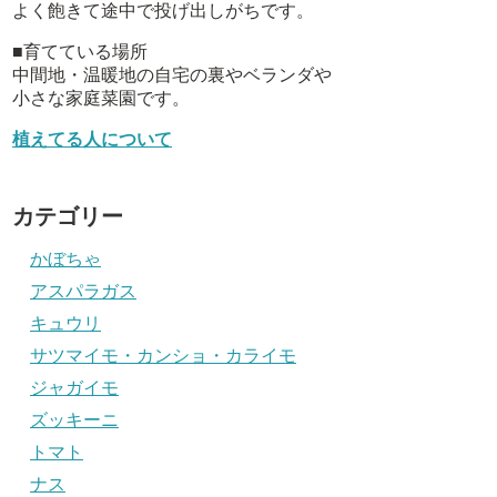
よく飽きて途中で投げ出しがちです。
■育てている場所
中間地・温暖地の自宅の裏やベランダや
小さな家庭菜園です。
植えてる人について
カテゴリー
かぼちゃ
アスパラガス
キュウリ
サツマイモ・カンショ・カライモ
ジャガイモ
ズッキーニ
トマト
ナス