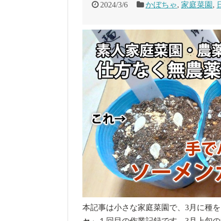
2024/3/6
かぼちゃ
,
家庭菜園
,
本記事は小さな家庭菜園で、3月に種
ャ
」１回目の作業記録です。3月上旬