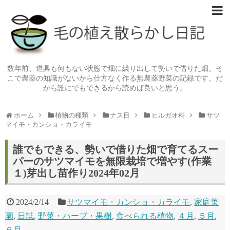
数年前、道具も何もない状態で畑に繰り出して勢いで借りた畑。そ
こで農薬の知識がないから仕方なく作る無農薬野菜の記録です。だ
から誰にでもできるから読めば良いと思う。
ホーム
植物の種類
ナス目
ヒルガオ科
サツ
マイモ・カンショ・カライモ
誰でもできる、勢いで借りた畑で育てるスー
パーのサツマイモを無限栽培で増やす(作業
１)芽出し苗作り2024年02月
2024/2/14
サツマイモ・カンショ・カライモ
,
家庭菜
園
,
日誌
,
野菜・ハーブ・果樹
,
食べられる植物
,
４月
,
５月
,
６月