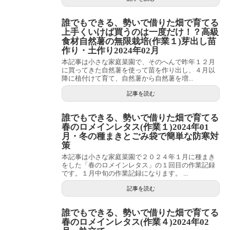
誰でもできる、勢いで借りた畑で育てる
上手くいけば買うのは一度だけ！？高級
食材自然薯の無限栽培(作業１)芽出し苗
作り・土作り2024年02月
本記事は小さな家庭菜園で、そのへんで昨年１２月
に買ってきた自然薯を使って苗を作り出し、４月以
降に植付けて育て、自然薯から自然薯を増...
記事を読む
誰でもできる、勢いで借りた畑で育てる
春のロメインレタス(作業１)2024年01
月・冬の種まきとごみ袋で簡単な防寒対
策
本記事は小さな家庭菜園で２０２４年１月に種まき
をした「春のロメインレタス」の１回目の作業記録
です。１月中旬の作業記録になります。 ...
記事を読む
誰でもできる、勢いで借りた畑で育てる
春のロメインレタス(作業４)2024年02