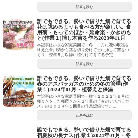
記事を読む
誰でもできる、勢いで借りた畑で育てる
花は眺めるよりも食べる方が楽しい。食
用菊・もってのほか・延命楽・かきのも
と(作業１)挿し木苗を作る2023年11月
本記事は小さな家庭菜園で、冬１１月に花の収穫を
終えた食用菊から茎を切り分けて土に挿して苗をつ
くり、翌年５月以降に植付けて育てる予定...
記事を読む
誰でもできる、勢いで借りた畑で育てる
春のアスパラガスのための冬の管理(作
業１)2024年01月・植替えと保温
本記事は小さな家庭菜園で一昨年２０２２年９月に
種まきをした種蒔きから２年目の「春のアスパラガ
ス」の２０２４年１回目の作業記録です。...
記事を読む
誰でもできる、勢いで借りた畑で育てる
初夏秋の長ナス(作業１)2024年01月・冬