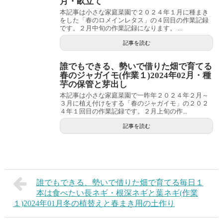
月・畝立て
本記事は小さな家庭菜園で２０２４年１月に種まき
をした「春のロメインレタス」の４回目の作業記録
です。２月中旬の作業記録になります。 ...
記事を読む
誰でもできる、勢いで借りた畑で育てる
春のジャガイモ(作業１)2024年02月・種
芋の保管と芽出し
本記事は小さな家庭菜園で一昨年２０２４年２月～
３月に植え付けをする「春のジャガイモ」の２０２
４年１回目の作業記録です。２月上旬の作...
記事を読む
誰でもできる、勢いで借りた畑で育てる毎日１
本は食べたい長ネギ・根深ネギと葉ネギ(作業
１)2024年01月冬の植替えと春まき用の土作り