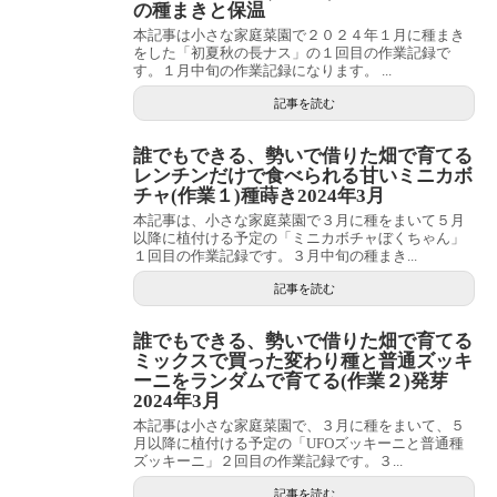
の種まきと保温
本記事は小さな家庭菜園で２０２４年１月に種まき
をした「初夏秋の長ナス」の１回目の作業記録で
す。１月中旬の作業記録になります。 ...
記事を読む
誰でもできる、勢いで借りた畑で育てる
レンチンだけで食べられる甘いミニカボ
チャ(作業１)種蒔き2024年3月
本記事は、小さな家庭菜園で３月に種をまいて５月
以降に植付ける予定の「ミニカボチャぼくちゃん」
１回目の作業記録です。３月中旬の種まき...
記事を読む
誰でもできる、勢いで借りた畑で育てる
ミックスで買った変わり種と普通ズッキ
ーニをランダムで育てる(作業２)発芽
2024年3月
本記事は小さな家庭菜園で、３月に種をまいて、５
月以降に植付ける予定の「UFOズッキーニと普通種
ズッキーニ」２回目の作業記録です。３...
記事を読む