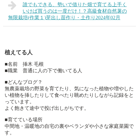
誰でもできる、勢いで借りた畑で育てる上手く
いけば買うのは一度だけ！？高級食材自然薯の
無限栽培(作業１)芽出し苗作り・土作り2024年02月
植えてる人
■名前 挿木 毛根
■職業 普通に人の下で働いてる人
■どんなブログ？
無農薬栽培の野菜を育てたり、気になった植物や増やした
い植物を挿したりして食べたり眺めたりしながら記録をと
っています。
よく飽きて途中で投げ出しがちです。
■育てている場所
中間地・温暖地の自宅の裏やベランダや小さな家庭菜園で
す。