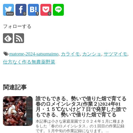
error
0
0
フォローする
matome-2024-satsumaimo
,
カライモ
,
カンショ
,
サツマイモ
,
仕方なく作る無農薬野菜
関連記事
誰でもできる、勢いで借りた畑で育てる
春のロメインレタス(作業２)2024年01
月・１５℃ないけど７日で発芽した誰で
もできる、勢いで借りた畑で育てる
本記事は小さな家庭菜園で２０２４年１月に種まき
をした「春のロメインレタス」の１回目の作業記録
です。１月中旬の作業記録になります。 ...