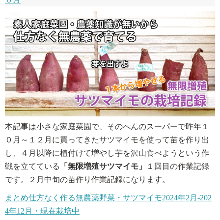
本記事は小さな家庭菜園で、そのへんのスーパーで昨年１
０月～１２月に買ってきたサツマイモを使って苗を作り出
し、４月以降に植付けて増やし芋を沢山食べようという作
戦を立てている
「無限増殖サツマイモ」
１回目の作業記録
です。２月中旬の苗作り作業記録になります。
まとめ仕方なく作る無農薬野菜・サツマイモ2024年2月-202
4年12月・現在栽培中