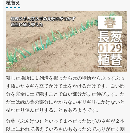
植替え
耕した場所に１列溝を掘ったら元の場所からぶっすぶっ
す抜いたネギを立てかけて土をかけるだけです。白い部
分を完全に土で隠すことで白い部分がまた伸びます。た
だ土は緑の葉の部分にかからないギリギリにかけないと
枯れたり傷んだりすることもあるようです。
分蘖（ぶんげつ）といって１本だったはずのネギが２本
以上にわれて増えているものもあったのでありがたく割