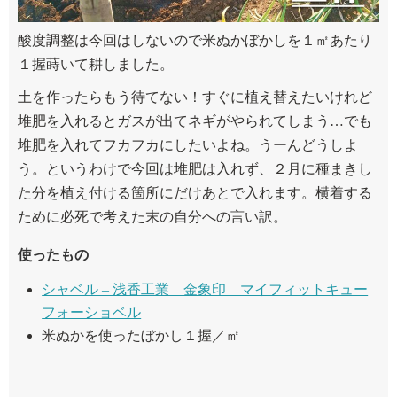
酸度調整は今回はしないので米ぬかぼかしを１㎡あたり
１握蒔いて耕しました。
土を作ったらもう待てない！すぐに植え替えたいけれど
堆肥を入れるとガスが出てネギがやられてしまう…でも
堆肥を入れてフカフカにしたいよね。うーんどうしよ
う。というわけで今回は堆肥は入れず、２月に種まきし
た分を植え付ける箇所にだけあとで入れます。横着する
ために必死で考えた末の自分への言い訳。
使ったもの
シャベル – 浅香工業 金象印 マイフィットキュー
フォーショベル
米ぬかを使ったぼかし１握／㎡