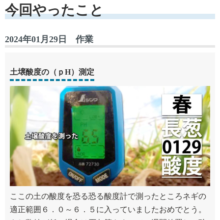
今回やったこと
2024年01月29日 作業
土壌酸度の（ｐH）測定
ここの土の酸度を恐る恐る酸度計で測ったところネギの
適正範囲６．０～６．５に入っていましたおめでとう。