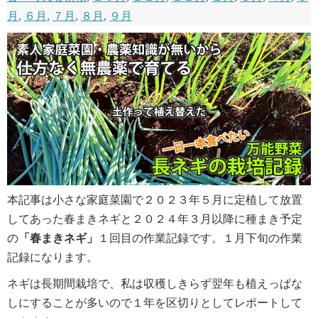
月
,
６月
,
７月
,
８月
,
９月
本記事は小さな家庭菜園で２０２３年５月に定植して放置
してあった春まきネギと２０２４年３月以降に種まき予定
の
「春まきネギ」
１回目の作業記録です。１月下旬の作業
記録になります。
ネギは長期間栽培で、私は収穫しきらず翌年も植えっぱな
しにすることが多いので１年を区切りとしてレポートして