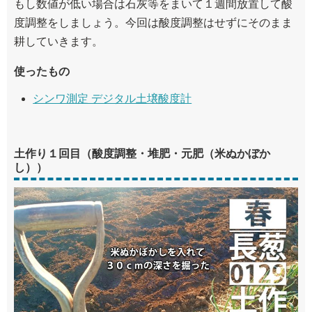
もし数値が低い場合は石灰等をまいて１週間放置して酸
度調整をしましょう。今回は酸度調整はせずにそのまま
耕していきます。
使ったもの
シンワ測定 デジタル土壌酸度計
土作り１回目（酸度調整・堆肥・元肥（米ぬかぼか
し））