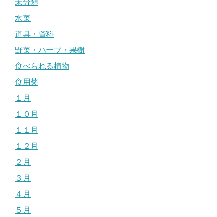
未分類
水菜
道具・資料
野菜・ハーブ・果樹
食べられる植物
食用菊
１月
１０月
１１月
１２月
２月
３月
４月
５月