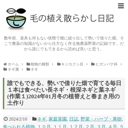
数年前、道具も何もない状態で畑に繰り出して勢いで借りた畑。そ
こで農薬の知識がないから仕方なく作る無農薬野菜の記録です。だ
から誰にでもできるから読めば良いと思う。
ホーム
植物の種類
キジカクシ目
ヒガンバナ科
ネギ属
ネギ
誰でもできる、勢いで借りた畑で育てる毎日
１本は食べたい長ネギ・根深ネギと葉ネギ
(作業１)2024年01月冬の植替えと春まき用の
土作り
2024/2/10
ネギ
,
家庭菜園
,
日誌
,
野菜・ハーブ・果樹
,
食べられる植物
,
１０月
,
１１月
,
１２月
,
２月
,
３月
,
４月
,
５