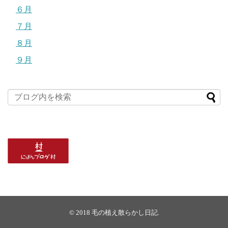
６月
７月
８月
９月
© 2018
毛の植え散らかし日記
.