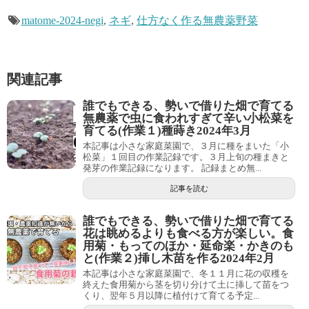
matome-2024-negi
,
ネギ
,
仕方なく作る無農薬野菜
関連記事
誰でもできる、勢いで借りた畑で育てる
無農薬で虫に食われすぎて辛い小松菜を
育てる(作業１)種蒔き2024年3月
本記事は小さな家庭菜園で、３月に種をまいた「小
松菜」１回目の作業記録です。３月上旬の種まきと
発芽の作業記録になります。 記録まとめ無...
記事を読む
誰でもできる、勢いで借りた畑で育てる
花は眺めるよりも食べる方が楽しい。食
用菊・もってのほか・延命楽・かきのも
と(作業２)挿し木苗を作る2024年2月
本記事は小さな家庭菜園で、冬１１月に花の収穫を
終えた食用菊から茎を切り分けて土に挿して苗をつ
くり、翌年５月以降に植付けて育てる予定...