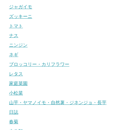
ジャガイモ
ズッキーニ
トマト
ナス
ニンジン
ネギ
ブロッコリー・カリフラワー
レタス
家庭菜園
小松菜
山芋・ヤマノイモ・自然薯・ジネンジョ・長芋
日誌
春菊