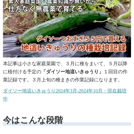
本記事は小さな家庭菜園で、３月に種をまいて、５月以降
に植付ける予定の
「
ダイソー地這いきゅうり
」
１回目の作
業記録です。３月上旬の種まきの作業記録になります。
ダイソー地這いきゅうり2024年3月-2024年10月・現在栽培
中
今はこんな段階