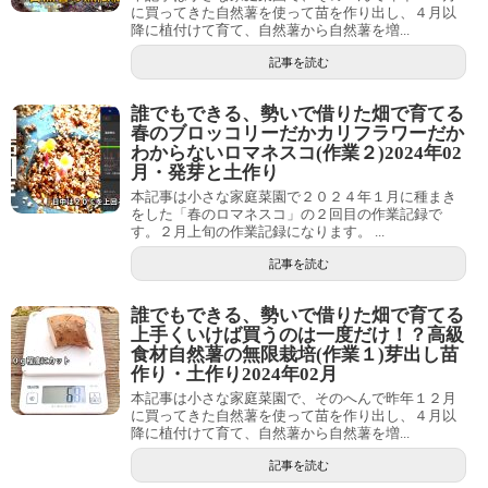
に買ってきた自然薯を使って苗を作り出し、４月以
降に植付けて育て、自然薯から自然薯を増...
記事を読む
誰でもできる、勢いで借りた畑で育てる
春のブロッコリーだかカリフラワーだか
わからないロマネスコ(作業２)2024年02
月・発芽と土作り
本記事は小さな家庭菜園で２０２４年１月に種まき
をした「春のロマネスコ」の２回目の作業記録で
す。２月上旬の作業記録になります。 ...
記事を読む
誰でもできる、勢いで借りた畑で育てる
上手くいけば買うのは一度だけ！？高級
食材自然薯の無限栽培(作業１)芽出し苗
作り・土作り2024年02月
本記事は小さな家庭菜園で、そのへんで昨年１２月
に買ってきた自然薯を使って苗を作り出し、４月以
降に植付けて育て、自然薯から自然薯を増...
記事を読む