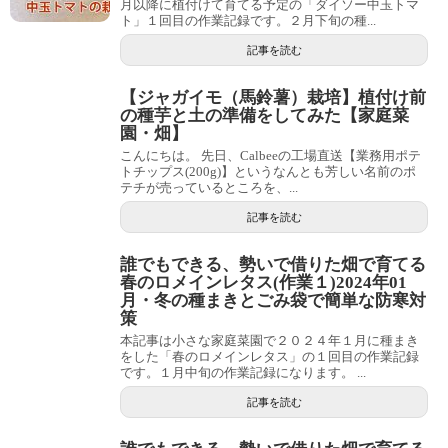
月以降に植付けて育てる予定の「ダイソー中玉トマ
ト」１回目の作業記録です。２月下旬の種...
記事を読む
【ジャガイモ（馬鈴薯）栽培】植付け前
の種芋と土の準備をしてみた【家庭菜
園・畑】
こんにちは。 先日、Calbeeの工場直送【業務用ポテ
トチップス(200g)】というなんとも芳しい名前のポ
テチが売っているところを、...
記事を読む
誰でもできる、勢いで借りた畑で育てる
春のロメインレタス(作業１)2024年01
月・冬の種まきとごみ袋で簡単な防寒対
策
本記事は小さな家庭菜園で２０２４年１月に種まき
をした「春のロメインレタス」の１回目の作業記録
です。１月中旬の作業記録になります。 ...
記事を読む