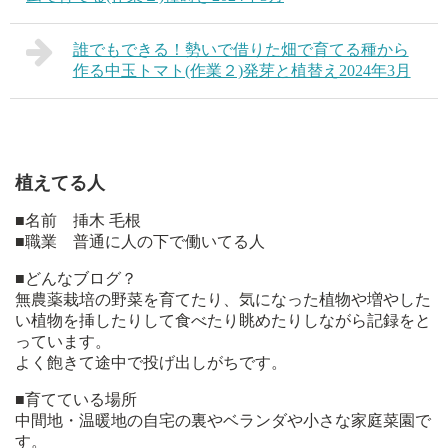
誰でもできる！勢いで借りた畑で育てる種から
作る中玉トマト(作業２)発芽と植替え2024年3月
植えてる人
■名前 挿木 毛根
■職業 普通に人の下で働いてる人
■どんなブログ？
無農薬栽培の野菜を育てたり、気になった植物や増やした
い植物を挿したりして食べたり眺めたりしながら記録をと
っています。
よく飽きて途中で投げ出しがちです。
■育てている場所
中間地・温暖地の自宅の裏やベランダや小さな家庭菜園で
す。