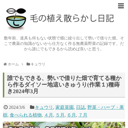
数年前、道具も何もない状態で畑に繰り出して勢いで借りた畑。そ
こで農薬の知識がないから仕方なく作る無農薬野菜の記録です。だ
から誰にでもできるから読めば良いと思う。
ホーム
キュウリ
誰でもできる、勢いで借りた畑で育てる種か
ら作るダイソー地這いきゅうり(作業１)種蒔
き2024年3月
2024/3/6
キュウリ
,
家庭菜園
,
日誌
,
野菜・ハーブ・果
樹
,
食べられる植物
,
４月
,
５月
,
６月
,
７月