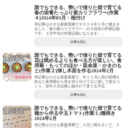
誰でもできる、勢いで借りた畑で育てる
春の栄養たっぷり紫カリフラワー(作業
４)2024年03月・植付け
本記事は小さな家庭菜園で２０２４年１月に種まき
をした「春の紫カリフラワー」の４回目の作業記録
です。３月中旬の作業記録になります。 ...
記事を読む
誰でもできる、勢いで借りた畑で育てる
花は眺めるよりも食べる方が楽しい。食
用菊・もってのほか・延命楽・かきのも
と(作業２)挿し木苗を作る2024年2月
本記事は小さな家庭菜園で、冬１１月に花の収穫を
終えた食用菊から茎を切り分けて土に挿して苗をつ
くり、翌年５月以降に植付けて育てる予定...
記事を読む
誰でもできる、勢いで借りた畑で育てる
種から作る中玉トマト(作業１)種蒔き
2024年2月
本記事は小さな家庭菜園で、２月に種をまいて、５