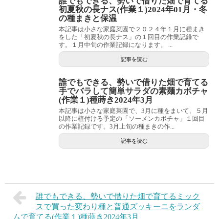
誰でもできる、勢いで借りた畑で育てる
初夏秋の長ナス(作業１)2024年01月・冬
の種まきと保温
本記事は小さな家庭菜園で２０２４年１月に種まき
をした「初夏秋の長ナス」の１回目の作業記録で
す。１月中旬の作業記録になります。 ...
記事を読む
誰でもできる、勢いで借りた畑で育てる
手でバラして簡単サラダの素麺カボチャ
(作業１)種蒔き2024年3月
本記事は小さな家庭菜園で、3月に種をまいて、５月
以降に植付ける予定の「ソーメンカボチャ」１回目
の作業記録です。3月上旬の種まきの作...
記事を読む
誰でもできる、勢いで借りた畑で育てるミック
スで買った変わり種と普通ズッキーニをランダ
ムで育てる(作業１)種蒔き2024年3月