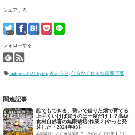
シェアする
error
0
0
フォローする
matome-2024-kyuri
,
きゅうり
,
仕方なく作る無農薬野菜
関連記事
誰でもできる、勢いで借りた畑で育てる
上手くいけば買うのは一度だけ！？高級
食材自然薯の無限栽培(作業２)やっと発
芽した・2024年03月
本記事は小さな家庭菜園で、そのへんで昨年１２月