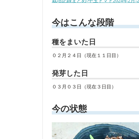
栽培記録まとめ-中玉トマト2024年2月-
今はこんな段階
種をまいた日
０２月２４日（現在１１日目）
発芽した日
０３月０３日（現在３日目）
今の状態