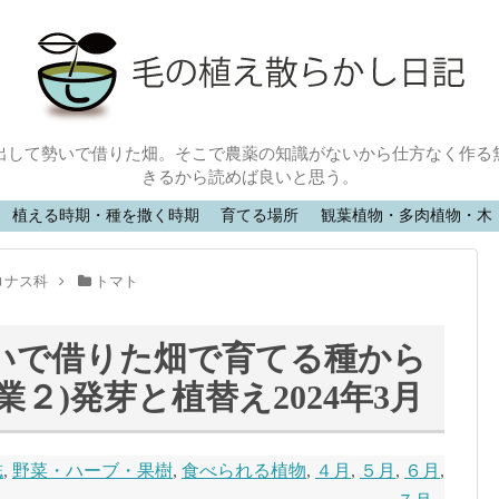
出して勢いで借りた畑。そこで農薬の知識がないから仕方なく作る
きるから読めば良いと思う。
植える時期・種を撒く時期
育てる場所
観葉植物・多肉植物・木
ナス科
トマト
いで借りた畑で育てる種から
２)発芽と植替え2024年3月
誌
,
野菜・ハーブ・果樹
,
食べられる植物
,
４月
,
５月
,
６月
,