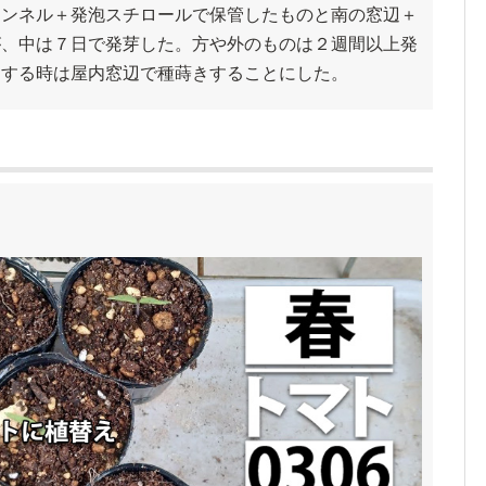
トンネル＋発泡スチロールで保管したものと南の窓辺＋
が、中は７日で発芽した。方や外のものは２週間以上発
をする時は屋内窓辺で種蒔きすることにした。