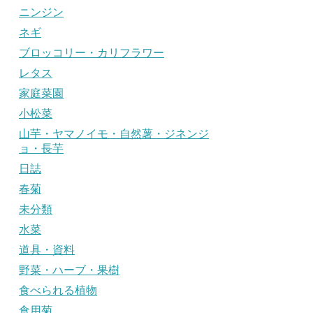
ニンジン
ネギ
ブロッコリー・カリフラワー
レタス
家庭菜園
小松菜
山芋・ヤマノイモ・自然薯・ジネンジ
ョ・長芋
日誌
春菊
未分類
水菜
道具・資料
野菜・ハーブ・果樹
食べられる植物
食用菊