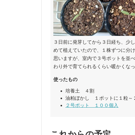
３日前に発芽してから３日経ち、少
めて植えていたので、１株ずつに分
思いますが、室内で３号ポットを並
わり外で育てられるくらい暖かくな
使ったもの
培養土 ４割
油粕ぼかし １ポットに１粒～
２号ポット １００個入
これからの予定