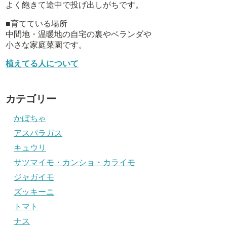
よく飽きて途中で投げ出しがちです。
■育てている場所
中間地・温暖地の自宅の裏やベランダや
小さな家庭菜園です。
植えてる人について
カテゴリー
かぼちゃ
アスパラガス
キュウリ
サツマイモ・カンショ・カライモ
ジャガイモ
ズッキーニ
トマト
ナス