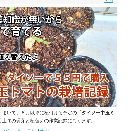
７月
をまいて、５月以降に植付ける予定の
「
ダイソー中玉ミ
月上旬の発芽と植替えの作業記録になります。