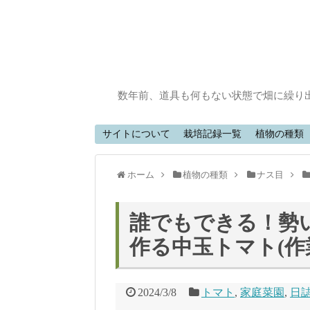
数年前、道具も何もない状態で畑に繰り
サイトについて
栽培記録一覧
植物の種類
ホーム
植物の種類
ナス目
誰でもできる！勢
作る中玉トマト(作業
2024/3/8
トマト
,
家庭菜園
,
日