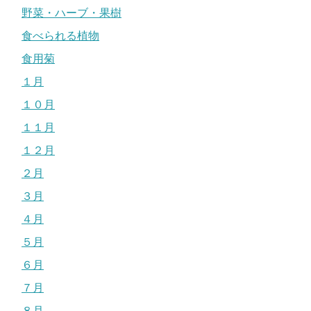
野菜・ハーブ・果樹
食べられる植物
食用菊
１月
１０月
１１月
１２月
２月
３月
４月
５月
６月
７月
８月