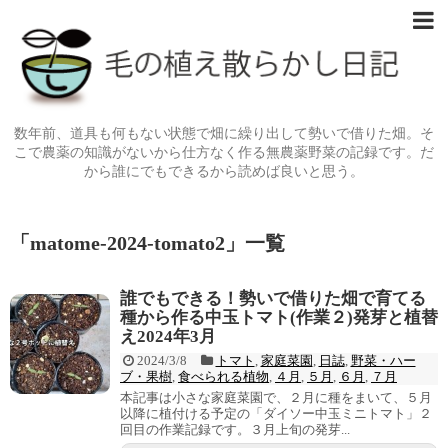
数年前、道具も何もない状態で畑に繰り出して勢いで借りた畑。そ
こで農薬の知識がないから仕方なく作る無農薬野菜の記録です。だ
から誰にでもできるから読めば良いと思う。
「
matome-2024-tomato2
」
一覧
誰でもできる！勢いで借りた畑で育てる
種から作る中玉トマト(作業２)発芽と植替
え2024年3月
2024/3/8
トマト
,
家庭菜園
,
日誌
,
野菜・ハー
ブ・果樹
,
食べられる植物
,
４月
,
５月
,
６月
,
７月
本記事は小さな家庭菜園で、２月に種をまいて、５月
以降に植付ける予定の「ダイソー中玉ミニトマト」２
回目の作業記録です。３月上旬の発芽...