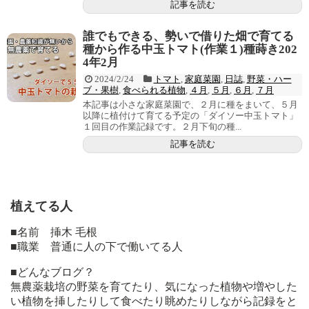
記事を読む
誰でもできる、勢いで借りた畑で育てる
種から作る中玉トマト(作業１)種蒔き202
4年2月
2024/2/24
トマト
,
家庭菜園
,
日誌
,
野菜・ハー
ブ・果樹
,
食べられる植物
,
４月
,
５月
,
６月
,
７月
本記事は小さな家庭菜園で、２月に種をまいて、５月
以降に植付けて育てる予定の「ダイソー中玉トマト」
１回目の作業記録です。２月下旬の種...
記事を読む
植えてる人
■名前 挿木 毛根
■職業 普通に人の下で働いてる人
■どんなブログ？
無農薬栽培の野菜を育てたり、気になった植物や増やした
い植物を挿したりして食べたり眺めたりしながら記録をと