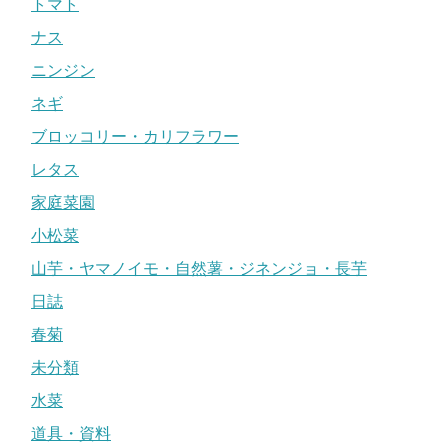
トマト
ナス
ニンジン
ネギ
ブロッコリー・カリフラワー
レタス
家庭菜園
小松菜
山芋・ヤマノイモ・自然薯・ジネンジョ・長芋
日誌
春菊
未分類
水菜
道具・資料