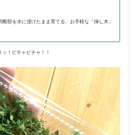
切断部を水に浸けたまま育てる、お手軽な「挿し木」
スッ！ビチャビチャ！！