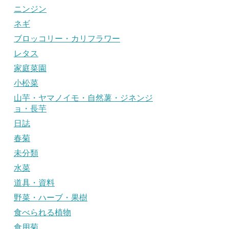
ニンジン
ネギ
ブロッコリー・カリフラワー
レタス
家庭菜園
小松菜
山芋・ヤマノイモ・自然薯・ジネンジ
ョ・長芋
日誌
春菊
未分類
水菜
道具・資料
野菜・ハーブ・果樹
食べられる植物
食用菊