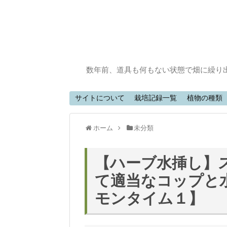
数年前、道具も何もない状態で畑に繰り
サイトについて
栽培記録一覧
植物の種類
ホーム
未分類
【ハーブ水挿し】
て適当なコップと
モンタイム１】