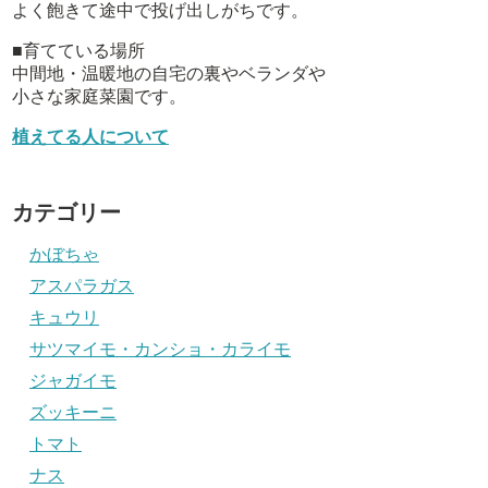
よく飽きて途中で投げ出しがちです。
■育てている場所
中間地・温暖地の自宅の裏やベランダや
小さな家庭菜園です。
植えてる人について
カテゴリー
かぼちゃ
アスパラガス
キュウリ
サツマイモ・カンショ・カライモ
ジャガイモ
ズッキーニ
トマト
ナス