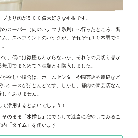
ーブより肉が５００倍大好きな毛根です。
けのスーパー（肉のハナマサ系列）へ行ったところ、調
イム、スペアミントのパックが、それぞれ１０本弱で２
た。
いて、僕には微塵もわからないが、それらの見切り品が
答無用でまとめて３種類とも購入しました。
ブが欲しい場合は、ホームセンターや園芸店や農協など
安いケースがほとんどです。しかし、都内の園芸店なん
珍しくありません。
して活用するとよいでしょう！
、そのまま
「水挿し」
にでもして適当に増やしてみるこ
の内
「タイム」
を使います。