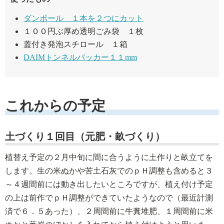
ダンポール １本を２つにカット
１００円ぶ厚め透明ごみ袋 １枚
蓋付き発泡スチロール １箱
DAIMトンネルパッカー１１mm
これからの予定
土づくり１回目（元肥・畝づくり）
植替え予定の２月中旬に間に合うように土作りと畝立てを
します。生の米ぬかや苦土石灰でのｐＨ調整も含めると３
～４週間前には動き出したいところですが、植え付け予定
の上は前作でｐＨ調整ができていたようなので（最近計測
済で６．５あった）、２周間前に牛糞堆肥、１周間前に米