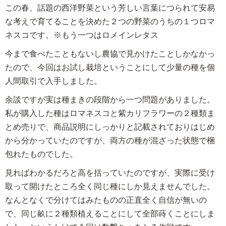
この春、話題の西洋野菜という芳しい言葉につられて安易
な考えで育てることを決めた２つの野菜のうちの１つロマ
ネスコです。※もう一つはロメインレタス
今まで食べたこともないし農協で見かけたことしかなかっ
たので、今回はお試し栽培ということにして少量の種を個
人間取引で入手しました。
余談ですが実は種まきの段階から一つ問題がありました。
私が購入した種はロマネスコと紫カリフラワーの２種類ま
とめ売りで、商品説明にしっかりと記載されておりはじめ
から分かっていたのですが、両方の種が混ざった状態で梱
包れたものでした。
見ればわかるだろと高を括っていたのですが、実際に受け
取って開けたところ全く同じ種にしか見えませんでした。
なんとなくで分けてはみたものの正直全く自信が無いの
で、同じ畝に２種類植えることにして全部蒔くことにしま