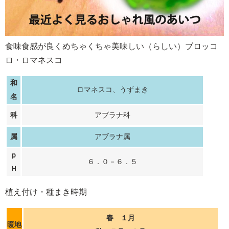
食味食感が良くめちゃくちゃ美味しい（らしい）ブロッコ
ロ・ロマネスコ
和
ロマネスコ、うずまき
名
科
アブラナ科
属
アブラナ属
ｐ
６．０－６．５
Ｈ
植え付け・種まき時期
春 １月
暖地