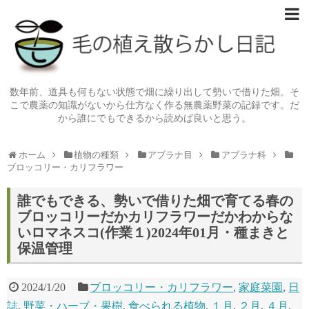
数年前、道具も何もない状態で畑に繰り出して勢いで借りた畑。そ
こで農薬の知識がないから仕方なく作る無農薬野菜の記録です。だ
から誰にでもできるから読めば良いと思う。
ホーム
植物の種類
アブラナ目
アブラナ科
ブロッコリー・カリフラワー
誰でもできる、勢いで借りた畑で育てる春の
ブロッコリーだかカリフラワーだかわからな
いロマネスコ(作業１)2024年01月・種まきと
保温管理
2024/1/20
ブロッコリー・カリフラワー
,
家庭菜園
,
日
誌
,
野菜・ハーブ・果樹
,
食べられる植物
,
１月
,
２月
,
４月
,