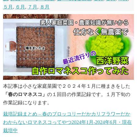
５月
,
６月
,
７月
,
８月
本記事は小さな家庭菜園で２０２４年１月に種まきをした
「春のロマネスコ」
の１回目の作業記録です。１月下旬の
作業記録になります。
栽培記録まとめ – 春のブロッコリーだかカリフラワーだか
わからないロマネスコってやつ2024年1月-2024年6月・現在
栽培中