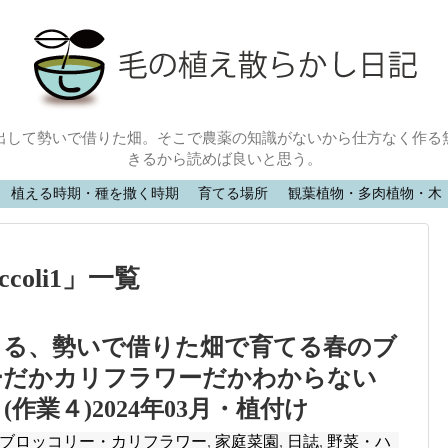
出して勢いで借りた畑。そこで農薬の知識がないから仕方なく作る
きるから読めば良いと思う。
植える時期・種を撒く時期
育てる場所
観葉植物・多肉植物・木
coli1
」
一覧
きる、勢いで借りた畑で育てる春のブ
ーだかカリフラワーだかわからない
作業４)2024年03月・植付け
ブロッコリー・カリフラワー
,
家庭菜園
,
日誌
,
野菜・ハ