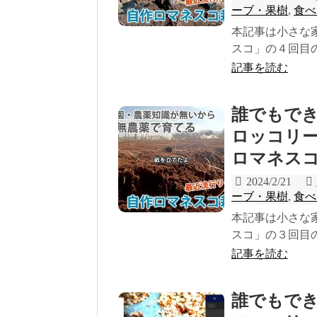
ーブ・果樹
,
食べ
本記事は小さな
スコ」の４回目の
記事を読む
誰でもで
ロッコリ
ロマネスコ(
2024/2/21
ーブ・果樹
,
食べ
本記事は小さな
スコ」の３回目の
記事を読む
誰でもで