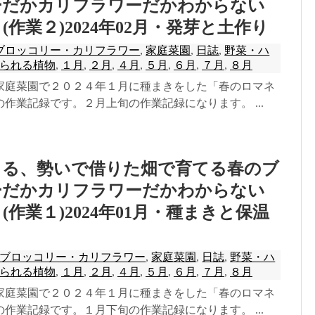
ーだかカリフラワーだかわからない
作業２)2024年02月・発芽と土作り
ブロッコリー・カリフラワー
,
家庭菜園
,
日誌
,
野菜・ハ
られる植物
,
１月
,
２月
,
４月
,
５月
,
６月
,
７月
,
８月
家庭菜園で２０２４年１月に種まきをした「春のロマネ
作業記録です。２月上旬の作業記録になります。 ...
きる、勢いで借りた畑で育てる春のブ
ーだかカリフラワーだかわからない
作業１)2024年01月・種まきと保温
ブロッコリー・カリフラワー
,
家庭菜園
,
日誌
,
野菜・ハ
られる植物
,
１月
,
２月
,
４月
,
５月
,
６月
,
７月
,
８月
家庭菜園で２０２４年１月に種まきをした「春のロマネ
作業記録です。１月下旬の作業記録になります。 ...