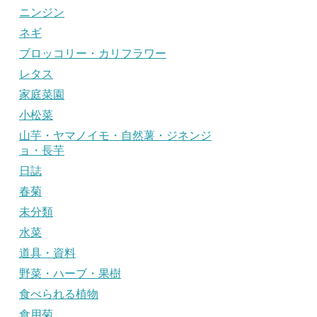
ニンジン
ネギ
ブロッコリー・カリフラワー
レタス
家庭菜園
小松菜
山芋・ヤマノイモ・自然薯・ジネンジ
ョ・長芋
日誌
春菊
未分類
水菜
道具・資料
野菜・ハーブ・果樹
食べられる植物
食用菊