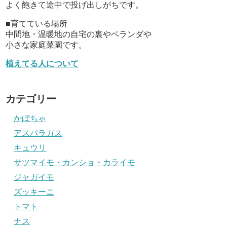
よく飽きて途中で投げ出しがちです。
■育てている場所
中間地・温暖地の自宅の裏やベランダや
小さな家庭菜園です。
植えてる人について
カテゴリー
かぼちゃ
アスパラガス
キュウリ
サツマイモ・カンショ・カライモ
ジャガイモ
ズッキーニ
トマト
ナス