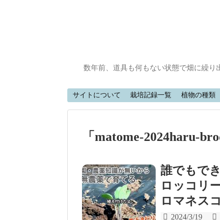
数年前、道具も何もない状態で畑に繰り
サイトについて
栽培記録一覧
植物の種類
「
matome-2024haru-broc
誰でもで
ロッコリ
ロマネスコ(
2024/3/19