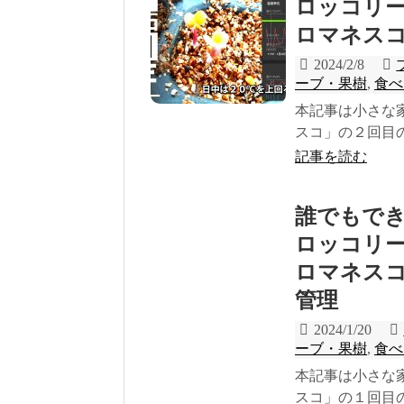
ロッコリ
ロマネスコ(
2024/2/8
ーブ・果樹
,
食べ
本記事は小さな
スコ」の２回目の
記事を読む
誰でもで
ロッコリ
ロマネスコ(
管理
2024/1/20
ーブ・果樹
,
食べ
本記事は小さな
スコ」の１回目の