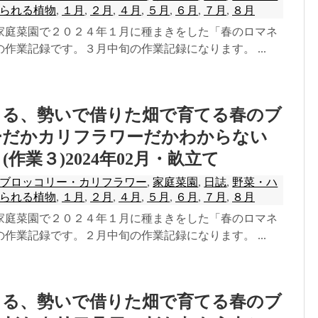
られる植物
,
１月
,
２月
,
４月
,
５月
,
６月
,
７月
,
８月
家庭菜園で２０２４年１月に種まきをした「春のロマネ
作業記録です。３月中旬の作業記録になります。 ...
きる、勢いで借りた畑で育てる春のブ
ーだかカリフラワーだかわからない
作業３)2024年02月・畝立て
ブロッコリー・カリフラワー
,
家庭菜園
,
日誌
,
野菜・ハ
られる植物
,
１月
,
２月
,
４月
,
５月
,
６月
,
７月
,
８月
家庭菜園で２０２４年１月に種まきをした「春のロマネ
作業記録です。２月中旬の作業記録になります。 ...
きる、勢いで借りた畑で育てる春のブ