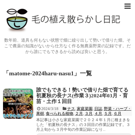
数年前、道具も何もない状態で畑に繰り出して勢いで借りた畑。そ
こで農薬の知識がないから仕方なく作る無農薬野菜の記録です。だ
から誰にでもできるから読めば良いと思う。
「
matome-2024haru-nasu1
」
一覧
誰でもできる！勢いで借りた畑で育てる
初夏秋の長ナス(作業３)2024年03月・育
苗・土作１回目
2024/3/18
ナス
,
家庭菜園
,
日誌
,
野菜・ハーブ・
果樹
,
食べられる植物
,
２月
,
３月
,
４月
,
５月
,
６月
本記事は小さな家庭菜園で２０２４年１月に種まきを
した「初夏秋の長ナス」の３回目の作業記録です。３
月上旬から３月中旬の作業記録になり...