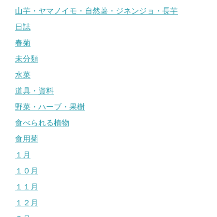
山芋・ヤマノイモ・自然薯・ジネンジョ・長芋
日誌
春菊
未分類
水菜
道具・資料
野菜・ハーブ・果樹
食べられる植物
食用菊
１月
１０月
１１月
１２月