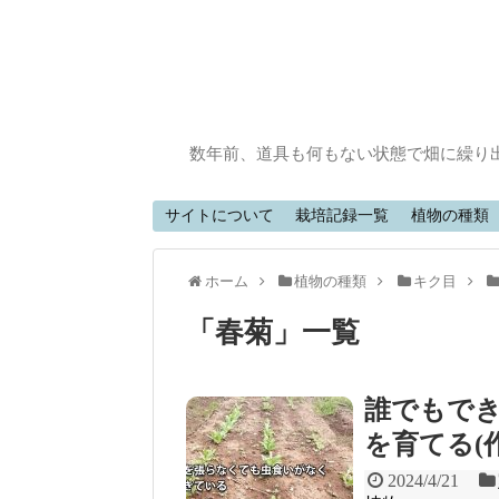
数年前、道具も何もない状態で畑に繰り
サイトについて
栽培記録一覧
植物の種類
ホーム
植物の種類
キク目
「
春菊
」
一覧
誰でもで
を育てる(作
2024/4/21