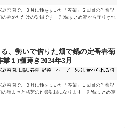
家庭菜園で、３月に種をまいた「春菊」２回目の作業記
旬の眺めただけの記録です。 記録まとめ霜から守りきれ
きる、勢いで借りた畑で鍋の定番春菊
業１)種蒔き2024年3月
家庭菜園
,
日誌
,
春菊
,
野菜・ハーブ・果樹
,
食べられる植
家庭菜園で、３月に種をまいた「春菊」１回目の作業記
旬の種まきと発芽の作業記録になります。 記録まとめ霜