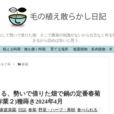
出して勢いで借りた畑。そこで農薬の知識がないから仕方なく作る
きるから読めば良いと思う。
植える時期・種を撒く時期
育てる場所
観葉植物・多肉植物・木
キク科
春菊
きる、勢いで借りた畑で鍋の定番春菊
業２)種蒔き2024年4月
家庭菜園
,
日誌
,
春菊
,
野菜・ハーブ・果樹
,
食べられる