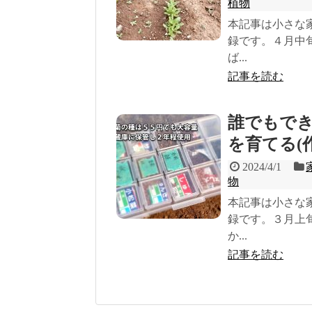
植物
本記事は小さな
録です。４月中
ば...
記事を読む
誰でもで
を育てる(作
2024/4/1
物
本記事は小さな
録です。３月上
か...
記事を読む