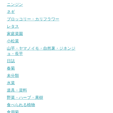
ニンジン
ネギ
ブロッコリー・カリフラワー
レタス
家庭菜園
小松菜
山芋・ヤマノイモ・自然薯・ジネンジ
ョ・長芋
日誌
春菊
未分類
水菜
道具・資料
野菜・ハーブ・果樹
食べられる植物
食用菊