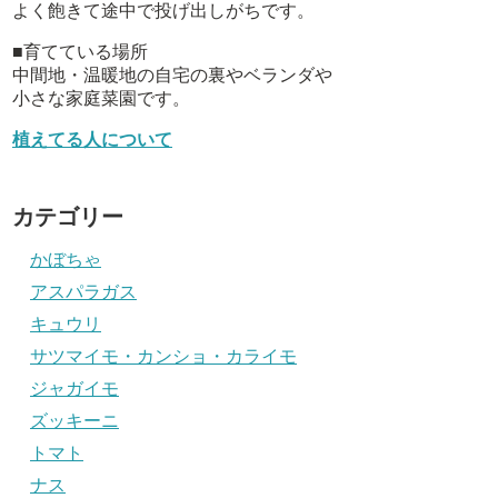
よく飽きて途中で投げ出しがちです。
■育てている場所
中間地・温暖地の自宅の裏やベランダや
小さな家庭菜園です。
植えてる人について
カテゴリー
かぼちゃ
アスパラガス
キュウリ
サツマイモ・カンショ・カライモ
ジャガイモ
ズッキーニ
トマト
ナス