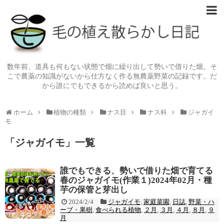
数年前、道具も何もない状態で畑に繰り出して勢いで借りた畑。そ
こで農薬の知識がないから仕方なく作る無農薬野菜の記録です。だ
から誰にでもできるから読めば良いと思う。
ホーム
植物の種類
ナス目
ナス科
ジャガイ
モ
「
ジャガイモ
」
一覧
誰でもできる、勢いで借りた畑で育てる
春のジャガイモ(作業１)2024年02月・種
芋の保管と芽出し
2024/2/4
ジャガイモ
,
家庭菜園
,
日誌
,
野菜・ハ
ーブ・果樹
,
食べられる植物
,
２月
,
３月
,
４月
,
８月
,
９
月