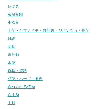
レタス
家庭菜園
小松菜
山芋・ヤマノイモ・自然薯・ジネンジョ・長芋
日誌
春菊
未分類
水菜
道具・資料
野菜・ハーブ・果樹
食べられる植物
食用菊
１月