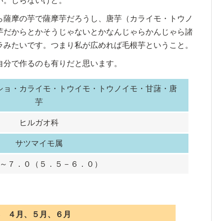
い。しらないけど。
ら薩摩の芋で薩摩芋だろうし、唐芋（カライモ・トウノ
芋だからとかそうじゃないとかなんじゃらかんじゃら諸
ラみたいです。つまり私が広めれば毛根芋ということ。
自分で作るのも有りだと思います。
ショ・カライモ・トウイモ・トウノイモ・甘藷・唐
芋
ヒルガオ科
サツマイモ属
～７．０（５．５－６．０）
 ４月、５月、６月