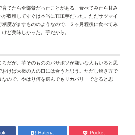
で育てたら全部紫だったことがある。食べてみたら甘み
いが収穫してすぐは本当にTHE芋だった。ただサツマイ
で糖度がますもののようなので、２ヶ月程後に食べてみ
。けど美味しかった。芋だから。
ころだが、芋そのもののパサポソが嫌いな人もいると思
でおけば大概の人の口には合うと思う。ただし焼き方で
うなので、やはり何を選んでもリカバリーできると思