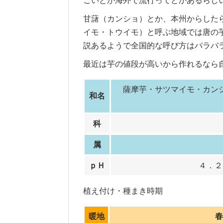
ごいとか海外で流行ってとかあるらし
甘藷（カンショ）とか、本州からした
イモ・トウイモ）と呼ぶ地域では唐の
説あるようで全国的な呼び方はバラバ
最近は芋の値段が高いから作れるなら
薩摩芋・サツマイモ・カン
和名
科
属
ｐＨ
４．２
植え付け・種まき時期
暖地
春