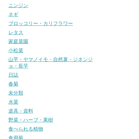
ニンジン
ネギ
ブロッコリー・カリフラワー
レタス
家庭菜園
小松菜
山芋・ヤマノイモ・自然薯・ジネンジ
ョ・長芋
日誌
春菊
未分類
水菜
道具・資料
野菜・ハーブ・果樹
食べられる植物
食用菊