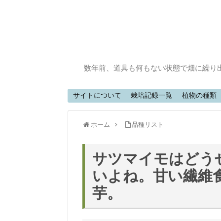
数年前、道具も何もない状態で畑に繰り
サイトについて
栽培記録一覧
植物の種類
ホーム
品種リスト
サツマイモはどう
いよね。甘い繊維
芋。