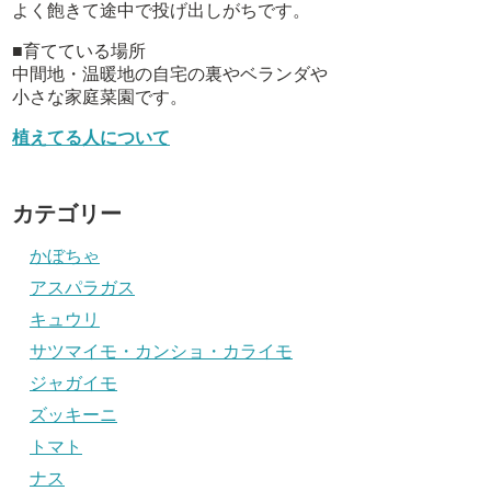
よく飽きて途中で投げ出しがちです。
■育てている場所
中間地・温暖地の自宅の裏やベランダや
小さな家庭菜園です。
植えてる人について
カテゴリー
かぼちゃ
アスパラガス
キュウリ
サツマイモ・カンショ・カライモ
ジャガイモ
ズッキーニ
トマト
ナス