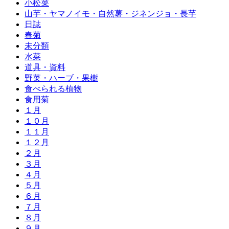
小松菜
山芋・ヤマノイモ・自然薯・ジネンジョ・長芋
日誌
春菊
未分類
水菜
道具・資料
野菜・ハーブ・果樹
食べられる植物
食用菊
１月
１０月
１１月
１２月
２月
３月
４月
５月
６月
７月
８月
９月