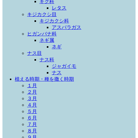
キク科
レタス
キジカクシ目
キジカクシ科
アスパラガス
ヒガンバナ科
ネギ属
ネギ
ナス目
ナス科
ジャガイモ
ナス
植える時期・種を撒く時期
１月
２月
３月
４月
５月
６月
７月
８月
９月