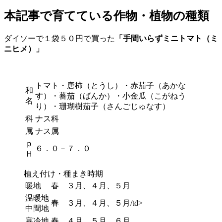
本記事で育てている作物・植物の種類
ダイソーで１袋５０円で買った
「手間いらずミニトマト（ミ
ニヒメ）」
トマト・唐柿（とうし）・赤茄子（あかな
和
す）・蕃茄（ばんか）・小金瓜（こがねう
名
り）・珊瑚樹茄子（さんごじゅなす）
科
ナス科
属
ナス属
ｐ
６．０－７．０
Ｈ
植え付け・種まき時期
暖地
春 ３月、４月、５月
温暖地
春 ３月、４月、５月/td>
中間地
寒冷地
春 ４月、５月、６月