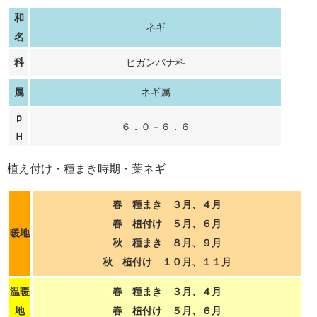
和
ネギ
名
科
ヒガンバナ科
属
ネギ属
ｐ
６．０－６．６
Ｈ
植え付け・種まき時期・葉ネギ
春 種まき ３月、４月
春 植付け ５月、６月
暖地
秋 種まき ８月、９月
秋 植付け １０月、１１月
温暖
春 種まき ３月、４月
地
春 植付け ５月、６月