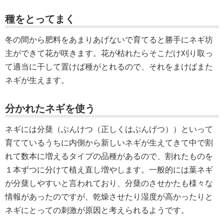
種をとってまく
冬の間から肥料をあまりあげないで育てると勝手にネギ坊
主ができて花が咲きます。花が枯れたらそこだけ刈り取っ
て適当に干して置けば種がとれるので、それをまけばまた
ネギが生えます。
分かれたネギを使う
ネギには分蘖（ぶんけつ（正しくはぶんげつ））といって
育てているうちに内側から新しいネギが生えてきて中で割
れて数本に増えるタイプの品種があるので、割れたものを
１本ずつに分けて植え直し増やします。一般的には葉ネギ
が分蘖しやすいと言われており、分蘖のさせかたも様々な
情報があったのですが、乾燥させたり湿度が高かったりと
ネギにとっての刺激が原因と考えられるようです。