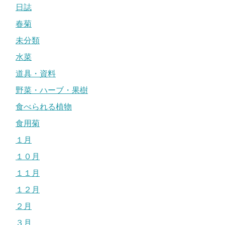
日誌
春菊
未分類
水菜
道具・資料
野菜・ハーブ・果樹
食べられる植物
食用菊
１月
１０月
１１月
１２月
２月
３月