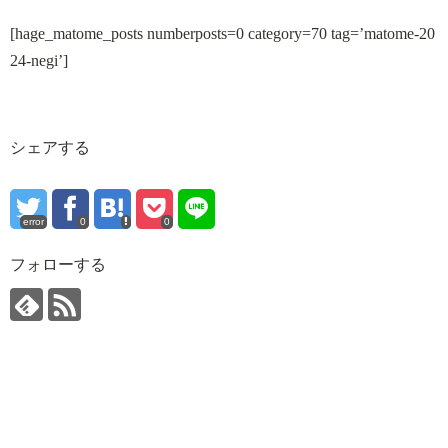
[hage_matome_posts numberposts=0 category=70 tag=’matome-20
24-negi’]
シェアする
error
0
0
フォローする