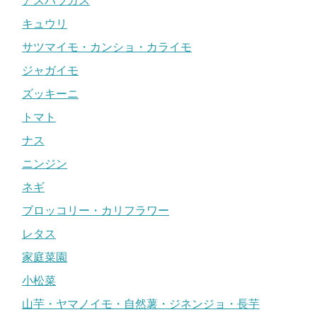
アスパラガス
キュウリ
サツマイモ・カンショ・カライモ
ジャガイモ
ズッキーニ
トマト
ナス
ニンジン
ネギ
ブロッコリー・カリフラワー
レタス
家庭菜園
小松菜
山芋・ヤマノイモ・自然薯・ジネンジョ・長芋