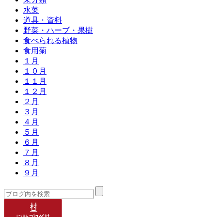
水菜
道具・資料
野菜・ハーブ・果樹
食べられる植物
食用菊
１月
１０月
１１月
１２月
２月
３月
４月
５月
６月
７月
８月
９月