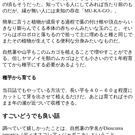
の頃もそうだった。知っている人にしてみれば当たり前のも
のだが、縁が無い人には未知の存在「MU-KA-GO」。
簡単に言うと植物が成長する過程で葉の付け根や頂点からい
きなり膨らんでくる本体の赤ちゃんみたいな玉のこと。そい
つらはポロポロと落ちるので拾って土に埋めると種と同じで
またその植物が生えてくる便利な分身みたいなものだ。
自然薯や山芋もこのムカゴを植えることで増やすことができ
る。但しヤマノイモ類のムカゴはとても小さいので１年程育
ててから種芋にする必要があるようだ。
種芋から育てる
当日誌でもやっている方法で、長い芋を４０～６０ｇ程度に
カットして芽を出させて植えるだけだ。あとは育てればその
まま年の瀬が近づいて収穫できる。
すごいどうでも良い話
調べていて嬉しかったことは、自然薯の学名がDioscorea
japonica（ディオスコレア・ジャポニカ）ということ。