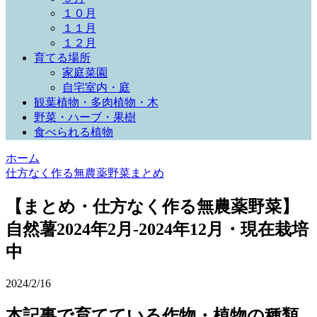
１０月
１１月
１２月
育てる場所
家庭菜園
自宅室内・庭
観葉植物・多肉植物・木
野菜・ハーブ・果樹
食べられる植物
ホーム
仕方なく作る無農薬野菜まとめ
【まとめ・仕方なく作る無農薬野菜】
自然薯2024年2月-2024年12月・現在栽培
中
2024/2/16
本記事で育てている作物・植物の種類