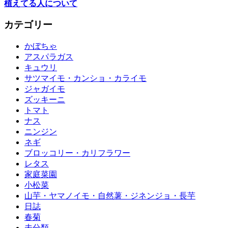
植えてる人について
カテゴリー
かぼちゃ
アスパラガス
キュウリ
サツマイモ・カンショ・カライモ
ジャガイモ
ズッキーニ
トマト
ナス
ニンジン
ネギ
ブロッコリー・カリフラワー
レタス
家庭菜園
小松菜
山芋・ヤマノイモ・自然薯・ジネンジョ・長芋
日誌
春菊
未分類