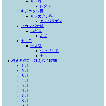
キク科
レタス
キジカクシ目
キジカクシ科
アスパラガス
ヒガンバナ科
ネギ属
ネギ
ナス目
ナス科
ジャガイモ
ナス
植える時期・種を撒く時期
１月
２月
３月
４月
５月
６月
７月
８月
９月