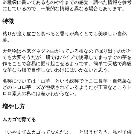
※種袋に書いてあるものや今までの感覚・調べた情報を参考
にしているので、一般的な情報と異なる場合もあります。
特徴
粘りが強く皮ごと食べると香りが高くとても美味しい自然
薯。
天然物は本来グネグネ曲がっている根なので掘り出すのがと
ても大変そうだが、畑ではパイプで誘導してまっすぐの芋を
作ることで容易に掘り起こせるようです。簡単で天然で高級
な芋なら畑で自作しないわけにはいかないと思う。
名称については「山芋」という総称でそこに長芋・自然薯な
どのトロロ芋ーズが包括されているようだが正直なところト
ロロ素人の私には差がわからない。
増やし方
ムカゴで育てる
「いやまずムカゴってなんだよ。」と思うだろう。私が子供