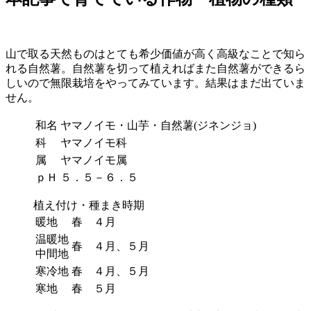
山で取る天然ものはとても希少価値が高く高級なことで知ら
れる自然薯。自然薯を切って植えればまた自然薯ができるら
しいので無限栽培をやってみています。結果はまだ出ていま
せん。
和名
ヤマノイモ・山芋・自然薯(ジネンジョ)
科
ヤマノイモ科
属
ヤマノイモ属
ｐＨ
５．５－６．５
植え付け・種まき時期
暖地
春 ４月
温暖地
春 ４月、５月
中間地
寒冷地
春 ４月、５月
寒地
春 ５月