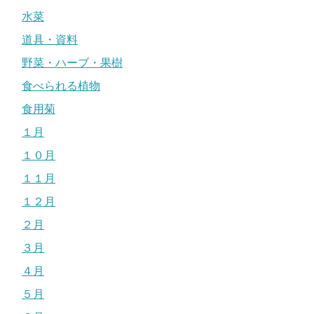
水菜
道具・資料
野菜・ハーブ・果樹
食べられる植物
食用菊
１月
１０月
１１月
１２月
２月
３月
４月
５月