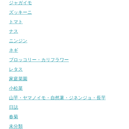
ジャガイモ
ズッキーニ
トマト
ナス
ニンジン
ネギ
ブロッコリー・カリフラワー
レタス
家庭菜園
小松菜
山芋・ヤマノイモ・自然薯・ジネンジョ・長芋
日誌
春菊
未分類