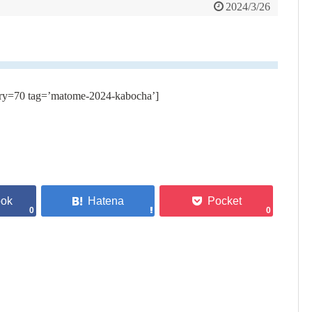
2024/3/26
ry=70 tag=’matome-2024-kabocha’]
0
0