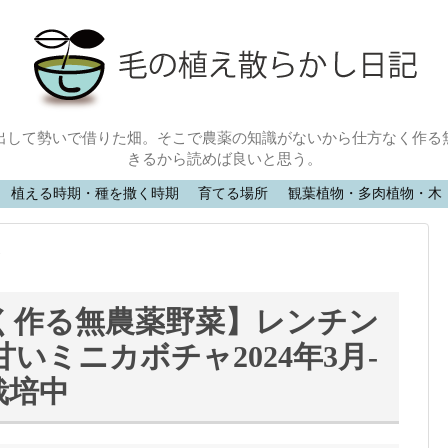
出して勢いで借りた畑。そこで農薬の知識がないから仕方なく作る
きるから読めば良いと思う。
植える時期・種を撒く時期
育てる場所
観葉植物・多肉植物・木
め
く作る無農薬野菜】レンチン
いミニカボチャ2024年3月-
栽培中