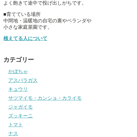
よく飽きて途中で投げ出しがちです。
■育てている場所
中間地・温暖地の自宅の裏やベランダや
小さな家庭菜園です。
植えてる人について
カテゴリー
かぼちゃ
アスパラガス
キュウリ
サツマイモ・カンショ・カライモ
ジャガイモ
ズッキーニ
トマト
ナス