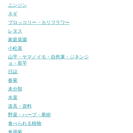
ニンジン
ネギ
ブロッコリー・カリフラワー
レタス
家庭菜園
小松菜
山芋・ヤマノイモ・自然薯・ジネンジ
ョ・長芋
日誌
春菊
未分類
水菜
道具・資料
野菜・ハーブ・果樹
食べられる植物
食用菊