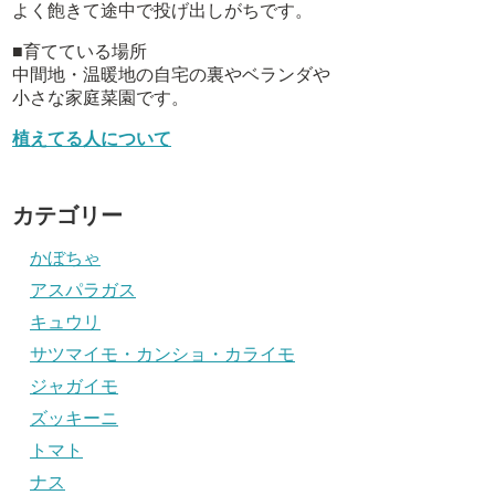
よく飽きて途中で投げ出しがちです。
■育てている場所
中間地・温暖地の自宅の裏やベランダや
小さな家庭菜園です。
植えてる人について
カテゴリー
かぼちゃ
アスパラガス
キュウリ
サツマイモ・カンショ・カライモ
ジャガイモ
ズッキーニ
トマト
ナス