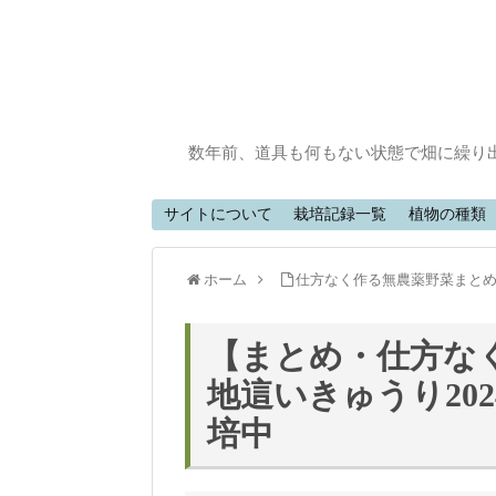
数年前、道具も何もない状態で畑に繰り
サイトについて
栽培記録一覧
植物の種類
ホーム
仕方なく作る無農薬野菜まと
【まとめ・仕方な
地這いきゅうり2024
培中