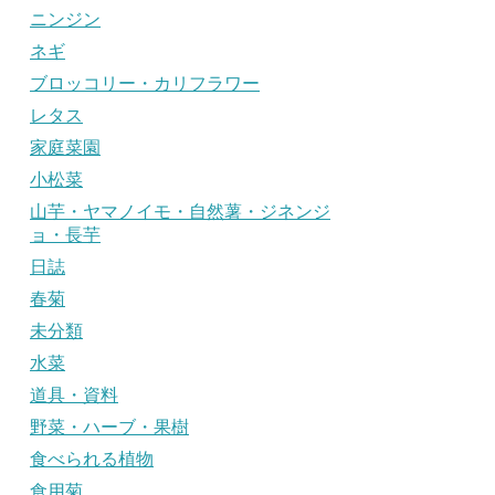
ニンジン
ネギ
ブロッコリー・カリフラワー
レタス
家庭菜園
小松菜
山芋・ヤマノイモ・自然薯・ジネンジ
ョ・長芋
日誌
春菊
未分類
水菜
道具・資料
野菜・ハーブ・果樹
食べられる植物
食用菊