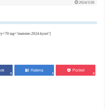
2024/3/26
ry=70 tag=’matome-2024-kyuri’]
0
0