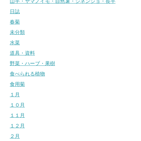
山芋・ヤマノイモ・自然薯・ジネンジョ・長芋
日誌
春菊
未分類
水菜
道具・資料
野菜・ハーブ・果樹
食べられる植物
食用菊
１月
１０月
１１月
１２月
２月