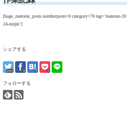
[hage_matome_posts numberposts=0 category=70 tag=’matome-20
24-ninjin’]
シェアする
error
0
0
フォローする