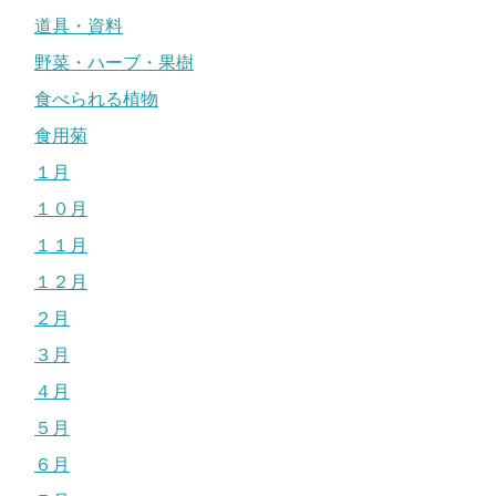
道具・資料
野菜・ハーブ・果樹
食べられる植物
食用菊
１月
１０月
１１月
１２月
２月
３月
４月
５月
６月