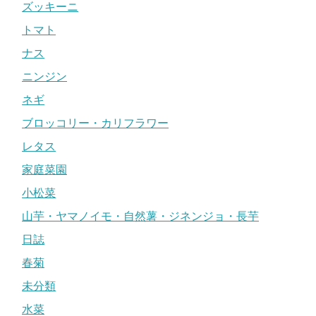
ズッキーニ
トマト
ナス
ニンジン
ネギ
ブロッコリー・カリフラワー
レタス
家庭菜園
小松菜
山芋・ヤマノイモ・自然薯・ジネンジョ・長芋
日誌
春菊
未分類
水菜