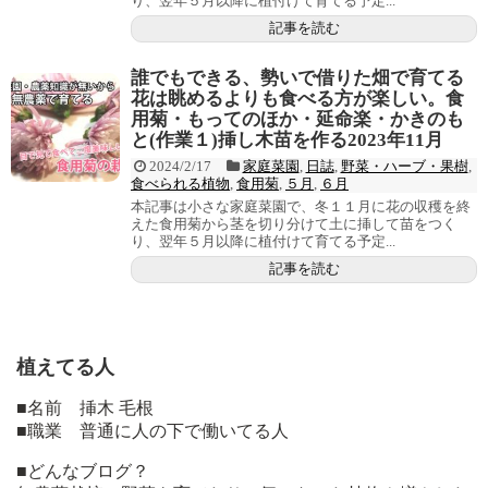
り、翌年５月以降に植付けて育てる予定...
記事を読む
誰でもできる、勢いで借りた畑で育てる
花は眺めるよりも食べる方が楽しい。食
用菊・もってのほか・延命楽・かきのも
と(作業１)挿し木苗を作る2023年11月
2024/2/17
家庭菜園
,
日誌
,
野菜・ハーブ・果樹
,
食べられる植物
,
食用菊
,
５月
,
６月
本記事は小さな家庭菜園で、冬１１月に花の収穫を終
えた食用菊から茎を切り分けて土に挿して苗をつく
り、翌年５月以降に植付けて育てる予定...
記事を読む
植えてる人
■名前 挿木 毛根
■職業 普通に人の下で働いてる人
■どんなブログ？