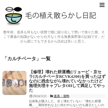
数年前、道具も何もない状態で畑に繰り出して勢いで借りた畑。そ
こで農薬の知識がないから仕方なく作る無農薬野菜の記録です。だ
から誰にでもできるから読めば良いと思う。
「
カルチベータ
」
一覧
【修理】壊れた耕運機([リョービ・京セ
ラ]カルチベータRCVK4200)を買ったはず
なのに残念ながら壊れていなかったけど
無理矢理キャブレタOHして満足してやっ
た
2024/3/21
道具・資料
以前私が購入した、全く壊れていない「壊れた耕運
機」。期待外れな上に何かやらないのも腹立たしいの