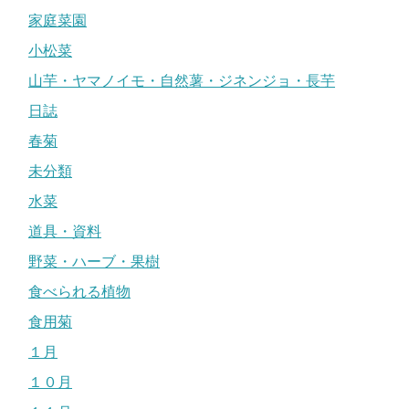
家庭菜園
小松菜
山芋・ヤマノイモ・自然薯・ジネンジョ・長芋
日誌
春菊
未分類
水菜
道具・資料
野菜・ハーブ・果樹
食べられる植物
食用菊
１月
１０月