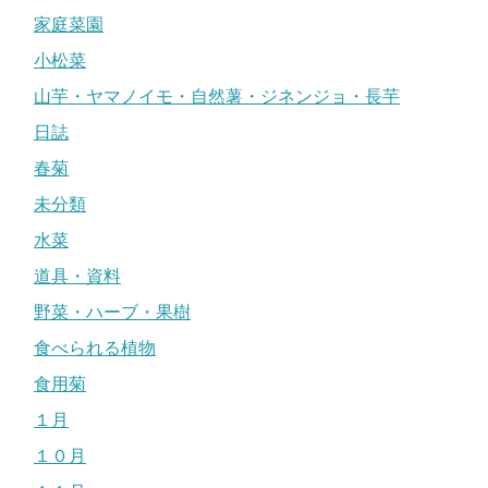
家庭菜園
小松菜
山芋・ヤマノイモ・自然薯・ジネンジョ・長芋
日誌
春菊
未分類
水菜
道具・資料
野菜・ハーブ・果樹
食べられる植物
食用菊
１月
１０月