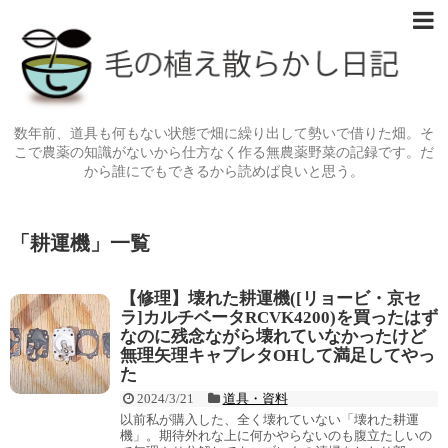
数年前、道具も何もない状態で畑に繰り出して勢いで借りた畑。そ
こで農薬の知識がないから仕方なく作る無農薬野菜の記録です。だ
から誰にでもできるから読めば良いと思う。
「
耕運機
」
一覧
【修理】壊れた耕運機([リョービ・京セ
ラ]カルチベータRCVK4200)を買ったはず
なのに残念ながら壊れていなかったけど
無理矢理キャブレタOHして満足してやっ
た
2024/3/21
道具・資料
以前私が購入した、全く壊れていない「壊れた耕運
機」。期待外れな上に何かやらないのも腹立たしいの