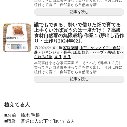
買ってきた自然薯を使って苗を作り出し、４月以降に
植付けて育て、自然薯から自然薯を増...
記事を読む
誰でもできる、勢いで借りた畑で育てる
上手くいけば買うのは一度だけ！？高級
食材自然薯の無限栽培(作業１)芽出し苗作
り・土作り2024年02月
2024/2/16
家庭菜園
,
山芋・ヤマノイモ・自然
薯・ジネンジョ・長芋
,
日誌
,
野菜・ハーブ・果樹
,
食べ
られる植物
,
４月
,
５月
本記事は小さな家庭菜園で、そのへんで昨年１２月に
買ってきた自然薯を使って苗を作り出し、４月以降に
植付けて育て、自然薯から自然薯を増...
記事を読む
植えてる人
■名前 挿木 毛根
■職業 普通に人の下で働いてる人