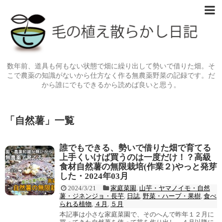
数年前、道具も何もない状態で畑に繰り出して勢いで借りた畑。そ
こで農薬の知識がないから仕方なく作る無農薬野菜の記録です。だ
から誰にでもできるから読めば良いと思う。
「
自然薯
」
一覧
誰でもできる、勢いで借りた畑で育てる
上手くいけば買うのは一度だけ！？高級
食材自然薯の無限栽培(作業２)やっと発芽
した・2024年03月
2024/3/21
家庭菜園
,
山芋・ヤマノイモ・自然
薯・ジネンジョ・長芋
,
日誌
,
野菜・ハーブ・果樹
,
食べ
られる植物
,
４月
,
５月
本記事は小さな家庭菜園で、そのへんで昨年１２月に