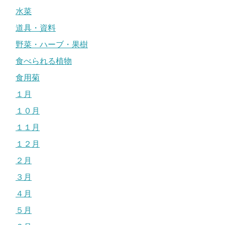
水菜
道具・資料
野菜・ハーブ・果樹
食べられる植物
食用菊
１月
１０月
１１月
１２月
２月
３月
４月
５月