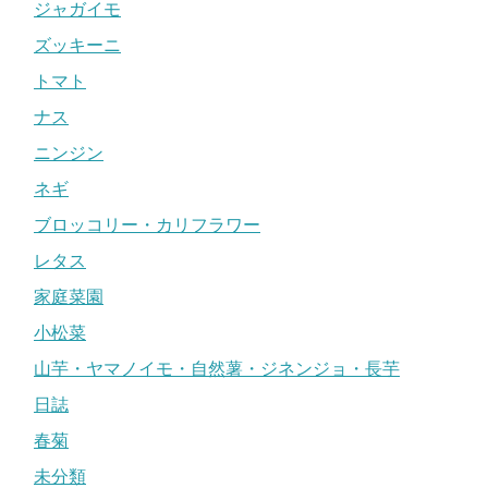
ジャガイモ
ズッキーニ
トマト
ナス
ニンジン
ネギ
ブロッコリー・カリフラワー
レタス
家庭菜園
小松菜
山芋・ヤマノイモ・自然薯・ジネンジョ・長芋
日誌
春菊
未分類