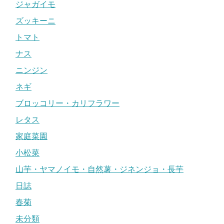
ジャガイモ
ズッキーニ
トマト
ナス
ニンジン
ネギ
ブロッコリー・カリフラワー
レタス
家庭菜園
小松菜
山芋・ヤマノイモ・自然薯・ジネンジョ・長芋
日誌
春菊
未分類