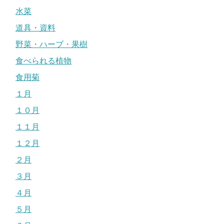
水菜
道具・資料
野菜・ハーブ・果樹
食べられる植物
食用菊
１月
１０月
１１月
１２月
２月
３月
４月
５月