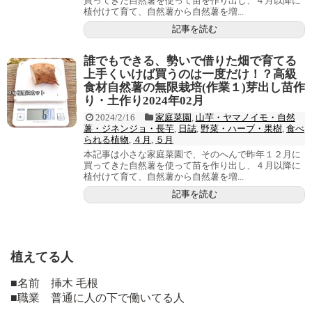
買ってきた自然薯を使って苗を作り出し、４月以降に
植付けて育て、自然薯から自然薯を増...
記事を読む
誰でもできる、勢いで借りた畑で育てる
上手くいけば買うのは一度だけ！？高級
食材自然薯の無限栽培(作業１)芽出し苗作
り・土作り2024年02月
2024/2/16
家庭菜園
,
山芋・ヤマノイモ・自然
薯・ジネンジョ・長芋
,
日誌
,
野菜・ハーブ・果樹
,
食べ
られる植物
,
４月
,
５月
本記事は小さな家庭菜園で、そのへんで昨年１２月に
買ってきた自然薯を使って苗を作り出し、４月以降に
植付けて育て、自然薯から自然薯を増...
記事を読む
植えてる人
■名前 挿木 毛根
■職業 普通に人の下で働いてる人