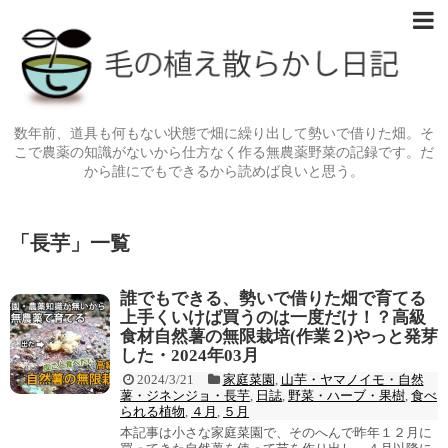
数年前、道具も何もない状態で畑に繰り出して勢いで借りた畑。そ
こで農薬の知識がないから仕方なく作る無農薬野菜の記録です。だ
から誰にでもできるから読めば良いと思う。
「
長芋
」
一覧
誰でもできる、勢いで借りた畑で育てる
上手くいけば買うのは一度だけ！？高級
食材自然薯の無限栽培(作業２)やっと発芽
した・2024年03月
2024/3/21
家庭菜園
,
山芋・ヤマノイモ・自然
薯・ジネンジョ・長芋
,
日誌
,
野菜・ハーブ・果樹
,
食べ
られる植物
,
４月
,
５月
本記事は小さな家庭菜園で、そのへんで昨年１２月に