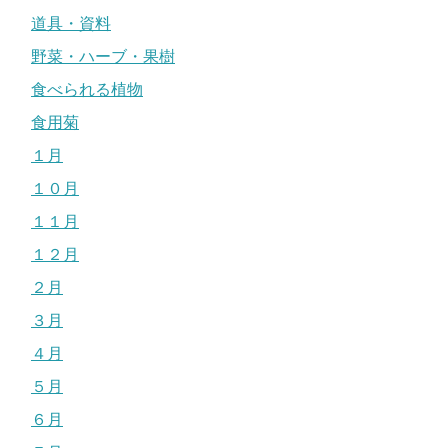
道具・資料
野菜・ハーブ・果樹
食べられる植物
食用菊
１月
１０月
１１月
１２月
２月
３月
４月
５月
６月