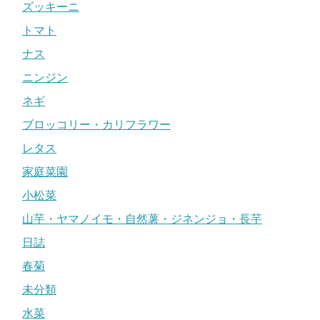
ズッキーニ
トマト
ナス
ニンジン
ネギ
ブロッコリー・カリフラワー
レタス
家庭菜園
小松菜
山芋・ヤマノイモ・自然薯・ジネンジョ・長芋
日誌
春菊
未分類
水菜