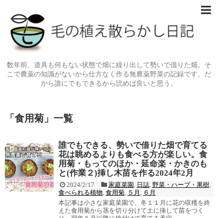
数年前、道具も何もない状態で畑に繰り出して勢いで借りた畑。そ
こで農薬の知識がないから仕方なく作る無農薬野菜の記録です。だ
から誰にでもできるから読めば良いと思う。
「
食用菊
」
一覧
誰でもできる、勢いで借りた畑で育てる
花は眺めるよりも食べる方が楽しい。食
用菊・もってのほか・延命楽・かきのも
と(作業２)挿し木苗を作る2024年2月
2024/2/17
家庭菜園
,
日誌
,
野菜・ハーブ・果樹
,
食べられる植物
,
食用菊
,
５月
,
６月
本記事は小さな家庭菜園で、冬１１月に花の収穫を終
えた食用菊から茎を切り分けて土に挿して苗をつく