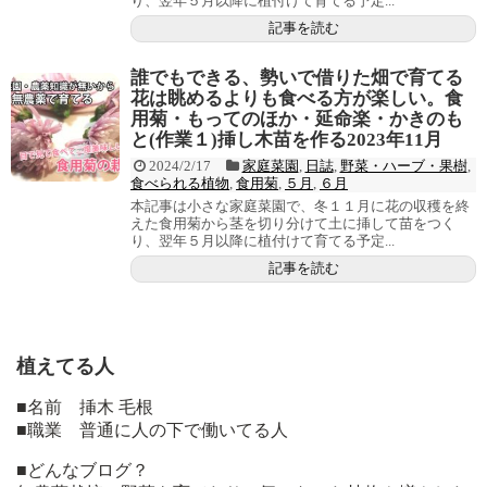
り、翌年５月以降に植付けて育てる予定...
記事を読む
誰でもできる、勢いで借りた畑で育てる
花は眺めるよりも食べる方が楽しい。食
用菊・もってのほか・延命楽・かきのも
と(作業１)挿し木苗を作る2023年11月
2024/2/17
家庭菜園
,
日誌
,
野菜・ハーブ・果樹
,
食べられる植物
,
食用菊
,
５月
,
６月
本記事は小さな家庭菜園で、冬１１月に花の収穫を終
えた食用菊から茎を切り分けて土に挿して苗をつく
り、翌年５月以降に植付けて育てる予定...
記事を読む
植えてる人
■名前 挿木 毛根
■職業 普通に人の下で働いてる人
■どんなブログ？