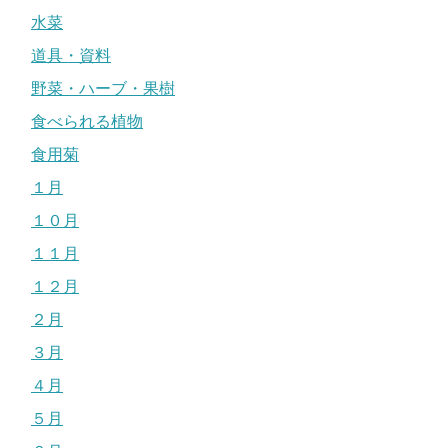
水菜
道具・資料
野菜・ハーブ・果樹
食べられる植物
食用菊
１月
１０月
１１月
１２月
２月
３月
４月
５月