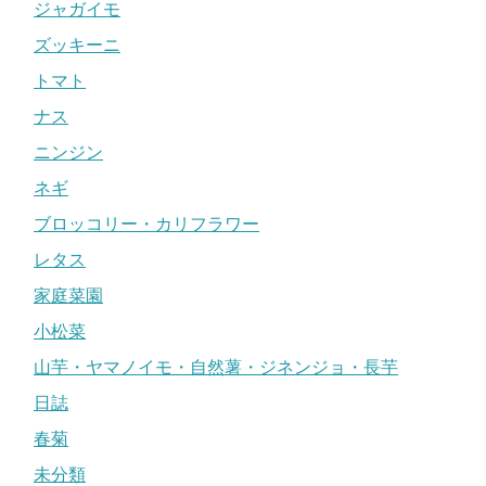
ジャガイモ
ズッキーニ
トマト
ナス
ニンジン
ネギ
ブロッコリー・カリフラワー
レタス
家庭菜園
小松菜
山芋・ヤマノイモ・自然薯・ジネンジョ・長芋
日誌
春菊
未分類