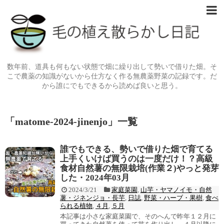
数年前、道具も何もない状態で畑に繰り出して勢いで借りた畑。そ
こで農薬の知識がないから仕方なく作る無農薬野菜の記録です。だ
から誰にでもできるから読めば良いと思う。
「
matome-2024-jinenjo
」
一覧
誰でもできる、勢いで借りた畑で育てる
上手くいけば買うのは一度だけ！？高級
食材自然薯の無限栽培(作業２)やっと発芽
した・2024年03月
2024/3/21
家庭菜園
,
山芋・ヤマノイモ・自然
薯・ジネンジョ・長芋
,
日誌
,
野菜・ハーブ・果樹
,
食べ
られる植物
,
４月
,
５月
本記事は小さな家庭菜園で、そのへんで昨年１２月に