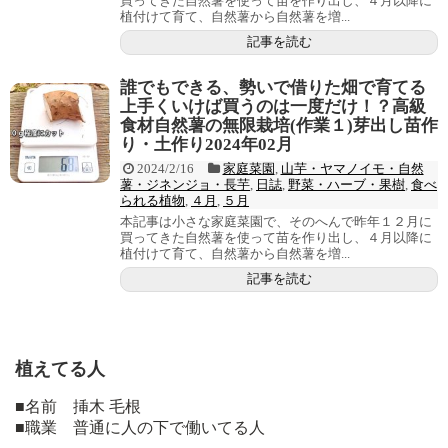
買ってきた自然薯を使って苗を作り出し、４月以降に
植付けて育て、自然薯から自然薯を増...
記事を読む
誰でもできる、勢いで借りた畑で育てる
上手くいけば買うのは一度だけ！？高級
食材自然薯の無限栽培(作業１)芽出し苗作
り・土作り2024年02月
2024/2/16
家庭菜園
,
山芋・ヤマノイモ・自然
薯・ジネンジョ・長芋
,
日誌
,
野菜・ハーブ・果樹
,
食べ
られる植物
,
４月
,
５月
本記事は小さな家庭菜園で、そのへんで昨年１２月に
買ってきた自然薯を使って苗を作り出し、４月以降に
植付けて育て、自然薯から自然薯を増...
記事を読む
植えてる人
■名前 挿木 毛根
■職業 普通に人の下で働いてる人