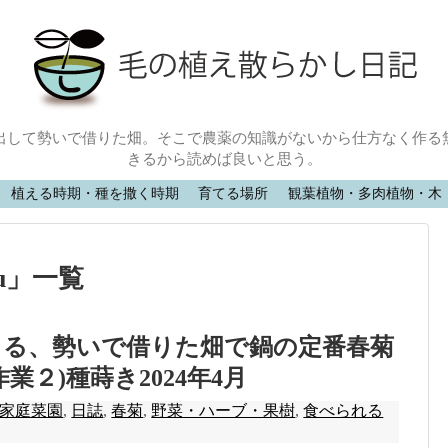
出して勢いで借りた畑。そこで農薬の知識がないから仕方なく作る
きるから読めば良いと思う。
植える時期・種を撒く時期
育てる場所
観葉植物・多肉植物・木
u
」
一覧
きる、勢いで借りた畑で鍋の定番春菊
業２)種蒔き2024年4月
家庭菜園
,
日誌
,
春菊
,
野菜・ハーブ・果樹
,
食べられる