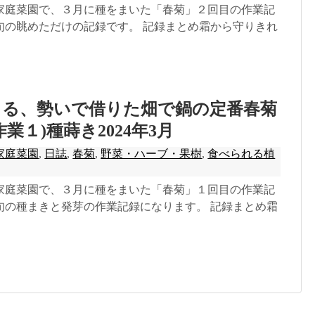
家庭菜園で、３月に種をまいた「春菊」２回目の作業記
旬の眺めただけの記録です。 記録まとめ霜から守りきれ
きる、勢いで借りた畑で鍋の定番春菊
業１)種蒔き2024年3月
家庭菜園
,
日誌
,
春菊
,
野菜・ハーブ・果樹
,
食べられる植
家庭菜園で、３月に種をまいた「春菊」１回目の作業記
旬の種まきと発芽の作業記録になります。 記録まとめ霜