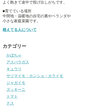
よく飽きて途中で投げ出しがちです。
■育てている場所
中間地・温暖地の自宅の裏やベランダや
小さな家庭菜園です。
植えてる人について
カテゴリー
かぼちゃ
アスパラガス
キュウリ
サツマイモ・カンショ・カライモ
ジャガイモ
ズッキーニ
トマト
ナス