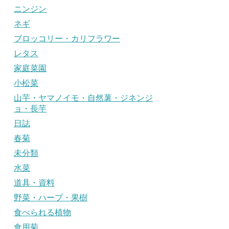
ニンジン
ネギ
ブロッコリー・カリフラワー
レタス
家庭菜園
小松菜
山芋・ヤマノイモ・自然薯・ジネンジ
ョ・長芋
日誌
春菊
未分類
水菜
道具・資料
野菜・ハーブ・果樹
食べられる植物
食用菊