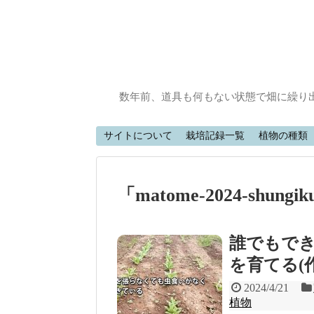
数年前、道具も何もない状態で畑に繰り
サイトについて
栽培記録一覧
植物の種類
「
matome-2024-shungik
誰でもで
を育てる(作
2024/4/21
植物