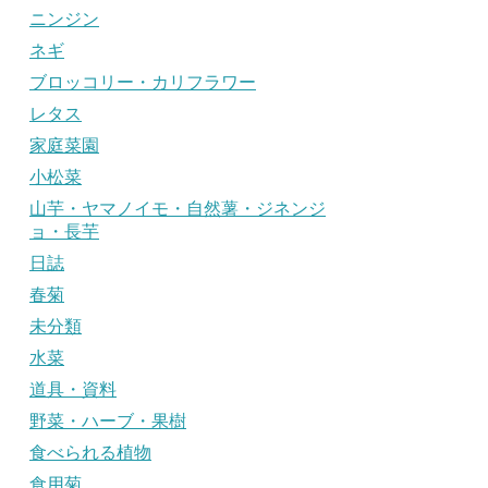
ニンジン
ネギ
ブロッコリー・カリフラワー
レタス
家庭菜園
小松菜
山芋・ヤマノイモ・自然薯・ジネンジ
ョ・長芋
日誌
春菊
未分類
水菜
道具・資料
野菜・ハーブ・果樹
食べられる植物
食用菊