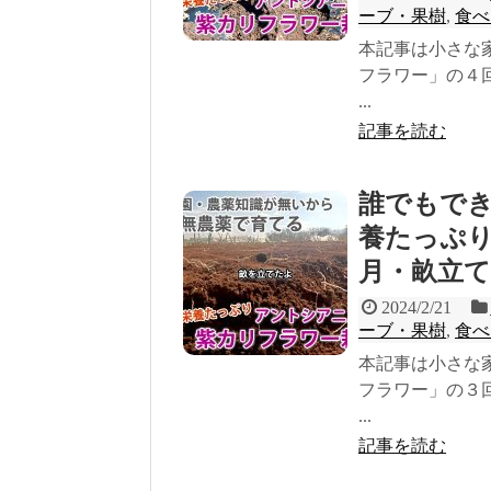
ーブ・果樹
,
食べ
本記事は小さな
フラワー」の４
...
記事を読む
誰でもで
養たっぷり紫
月・畝立て
2024/2/21
ーブ・果樹
,
食べ
本記事は小さな
フラワー」の３
...
記事を読む