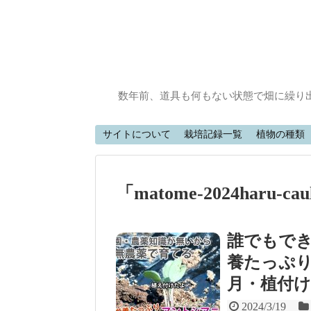
数年前、道具も何もない状態で畑に繰り
サイトについて
栽培記録一覧
植物の種類
「
matome-2024haru-caul
誰でもで
養たっぷり紫
月・植付け
2024/3/19