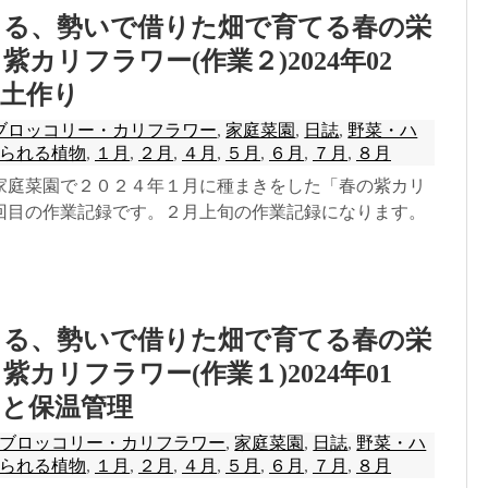
きる、勢いで借りた畑で育てる春の栄
カリフラワー(作業２)2024年02
と土作り
ブロッコリー・カリフラワー
,
家庭菜園
,
日誌
,
野菜・ハ
られる植物
,
１月
,
２月
,
４月
,
５月
,
６月
,
７月
,
８月
家庭菜園で２０２４年１月に種まきをした「春の紫カリ
回目の作業記録です。２月上旬の作業記録になります。
きる、勢いで借りた畑で育てる春の栄
カリフラワー(作業１)2024年01
きと保温管理
ブロッコリー・カリフラワー
,
家庭菜園
,
日誌
,
野菜・ハ
られる植物
,
１月
,
２月
,
４月
,
５月
,
６月
,
７月
,
８月