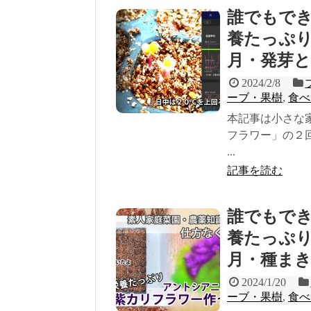
誰でもで
養たっぷり紫
月・発芽
2024/2/8
ーブ・果樹
,
食べ
本記事は小さな
フラワー」の２
...
記事を読む
誰でもで
養たっぷり紫
月・種ま
2024/1/20
ーブ・果樹
,
食べ