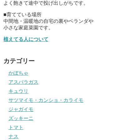
よく飽きて途中で投げ出しがちです。
■育てている場所
中間地・温暖地の自宅の裏やベランダや
小さな家庭菜園です。
植えてる人について
カテゴリー
かぼちゃ
アスパラガス
キュウリ
サツマイモ・カンショ・カライモ
ジャガイモ
ズッキーニ
トマト
ナス