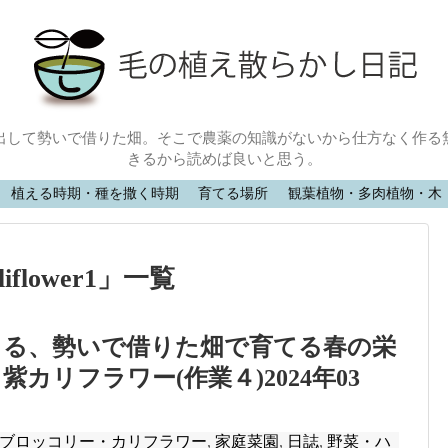
出して勢いで借りた畑。そこで農薬の知識がないから仕方なく作る
きるから読めば良いと思う。
植える時期・種を撒く時期
育てる場所
観葉植物・多肉植物・木
iflower1
」
一覧
きる、勢いで借りた畑で育てる春の栄
カリフラワー(作業４)2024年03
ブロッコリー・カリフラワー
,
家庭菜園
,
日誌
,
野菜・ハ