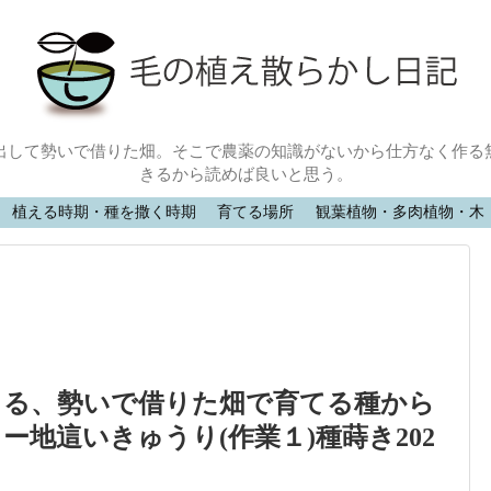
出して勢いで借りた畑。そこで農薬の知識がないから仕方なく作る
きるから読めば良いと思う。
植える時期・種を撒く時期
育てる場所
観葉植物・多肉植物・木
きる、勢いで借りた畑で育てる種から
ー地這いきゅうり(作業１)種蒔き202