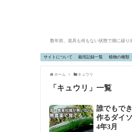
数年前、道具も何もない状態で畑に繰り
サイトについて
栽培記録一覧
植物の種類
ホーム
キュウリ
「
キュウリ
」
一覧
誰でもで
作るダイソ
4年3月