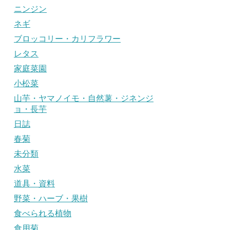
ニンジン
ネギ
ブロッコリー・カリフラワー
レタス
家庭菜園
小松菜
山芋・ヤマノイモ・自然薯・ジネンジ
ョ・長芋
日誌
春菊
未分類
水菜
道具・資料
野菜・ハーブ・果樹
食べられる植物
食用菊