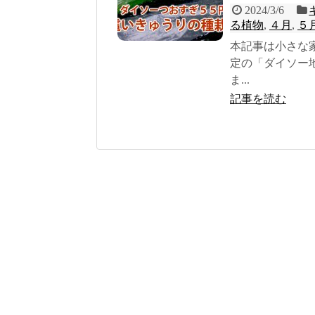
2024/3/6
る植物
,
４月
,
５
本記事は小さな
定の「ダイソー
ま...
記事を読む