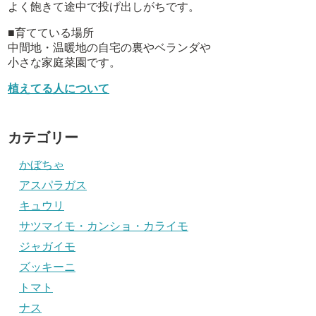
よく飽きて途中で投げ出しがちです。
■育てている場所
中間地・温暖地の自宅の裏やベランダや
小さな家庭菜園です。
植えてる人について
カテゴリー
かぼちゃ
アスパラガス
キュウリ
サツマイモ・カンショ・カライモ
ジャガイモ
ズッキーニ
トマト
ナス