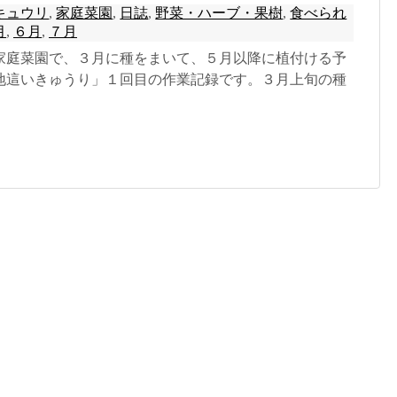
キュウリ
,
家庭菜園
,
日誌
,
野菜・ハーブ・果樹
,
食べられ
月
,
６月
,
７月
家庭菜園で、３月に種をまいて、５月以降に植付ける予
地這いきゅうり」１回目の作業記録です。３月上旬の種