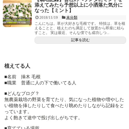
添えてみたら予想以上に小洒落た気分に
なった【ミント】
2018/11/19
未分類
こんにちは。草が大好きな毛根です。 特技は、草を植
えることと、植えたのち満足して放置から即座に枯ら
すこと。 実は最近、そんな僕でも成功しつ...
記事を読む
植えてる人
■名前 挿木 毛根
■職業 普通に人の下で働いてる人
■どんなブログ？
無農薬栽培の野菜を育てたり、気になった植物や増やした
い植物を挿したりして食べたり眺めたりしながら記録をと
っています。
よく飽きて途中で投げ出しがちです。
■育てている場所