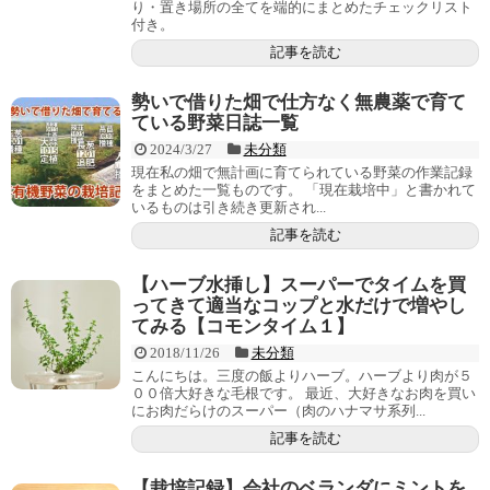
り・置き場所の全てを端的にまとめたチェックリスト
付き。
記事を読む
勢いで借りた畑で仕方なく無農薬で育て
ている野菜日誌一覧
2024/3/27
未分類
現在私の畑で無計画に育てられている野菜の作業記録
をまとめた一覧ものです。 「現在栽培中」と書かれて
いるものは引き続き更新され...
記事を読む
【ハーブ水挿し】スーパーでタイムを買
ってきて適当なコップと水だけで増やし
てみる【コモンタイム１】
2018/11/26
未分類
こんにちは。三度の飯よりハーブ。ハーブより肉が５
００倍大好きな毛根です。 最近、大好きなお肉を買い
にお肉だらけのスーパー（肉のハナマサ系列...
記事を読む
【栽培記録】会社のベランダにミントを