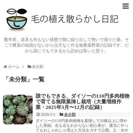
数年前、道具も何もない状態で畑に繰り出して勢いで借りた畑。そ
こで農薬の知識がないから仕方なく作る無農薬野菜の記録です。だ
から誰にでもできるから読めば良いと思う。
ホーム
未分類
「
未分類
」
一覧
誰でもできる、ダイソーの110円多肉植物
で育てる無限葉挿し栽培（大量増殖作
業・2025年3月〜12月の記録）
2026/1/1
未分類
ダイソーの110円多肉植物を葉挿しで20株以上に増や
した実録。右も左もわからない初心者が、適当にやっ
てもわしゃわしゃ増えた方法をガチで公開。土・水や